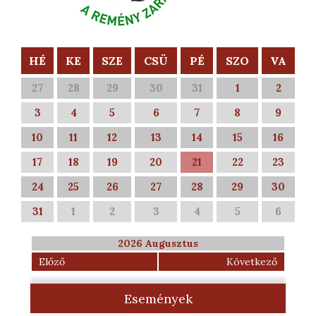
HÉ
KE
SZE
CSÜ
PÉ
SZO
VA
27
28
29
30
31
1
2
3
4
5
6
7
8
9
10
11
12
13
14
15
16
17
18
19
20
21
22
23
24
25
26
27
28
29
30
31
1
2
3
4
5
6
2026 Augusztus
Előző
Következő
Események