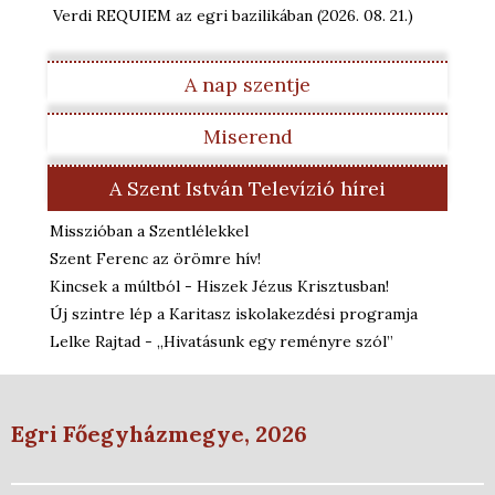
Verdi REQUIEM az egri bazilikában
(2026. 08. 21.
)
A nap szentje
Miserend
A Szent István Televízió hírei
Misszióban a Szentlélekkel
Szent Ferenc az örömre hív!
Kincsek a múltból - Hiszek Jézus Krisztusban!
Új szintre lép a Karitasz iskolakezdési programja
Lelke Rajtad - „Hivatásunk egy reményre szól”
Egri Főegyházmegye, 2026