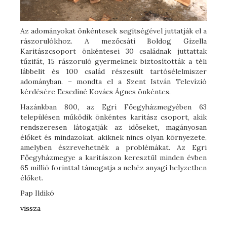
Az adományokat önkéntesek segítségével juttatják el a
rászorulókhoz. A mezőcsáti Boldog Gizella
Karitászcsoport önkéntesei 30 családnak juttattak
tűzifát, 15 rászoruló gyermeknek biztosították a téli
lábbelit és 100 család részesült tartósélelmiszer
adományban. – mondta el a Szent István Televízió
kérdésére Ecsediné Kovács Ágnes önkéntes.
Hazánkban 800, az Egri Főegyházmegyében 63
településen működik önkéntes karitász csoport, akik
rendszeresen látogatják az időseket, magányosan
élőket és mindazokat, akiknek nincs olyan környezete,
amelyben észrevehetnék a problémákat. Az Egri
Főegyházmegye a karitászon keresztül minden évben
65 millió forinttal támogatja a nehéz anyagi helyzetben
élőket.
Pap Ildikó
vissza