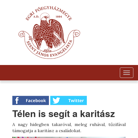
Togg
navig
Télen is segít a karitász
A nagy hidegben takaróval, meleg ruhával, tűzifával
támogatja a karitász a családokat.