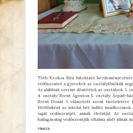
Tóth-Krokos Rita hitoktató kezdeményezésére
védőszentet a gyerekek az osztályfőnökük segí
Az alábbiak szerint döntöttek az osztályok: 1. os
4. osztály: Szent Ágoston 5. osztály: Árpád-ház
Szent Donát A választott szent tiszteletére fel
Hétfőnként az iskolai hét indító imádkozások 
saját védőszentjét, annak életútját. Az osz
ballagásukig védőszentjük oltalma alatt állnak m
vissza