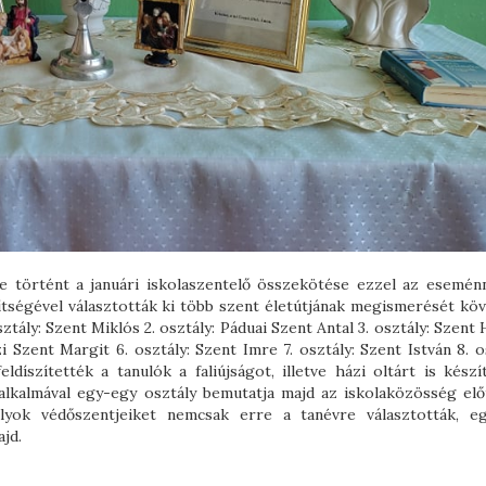
 történt a januári iskolaszentelő összekötése ezzel az eseménn
tségével választották ki több szent életútjának megismerését köv
ztály: Szent Miklós 2. osztály: Páduai Szent Antal 3. osztály: Szent
i Szent Margit 6. osztály: Szent Imre 7. osztály: Szent István 8. o
díszítették a tanulók a faliújságot, illetve házi oltárt is készí
alkalmával egy-egy osztály bemutatja majd az iskolaközösség előt
tályok védőszentjeiket nemcsak erre a tanévre választották, e
ajd.