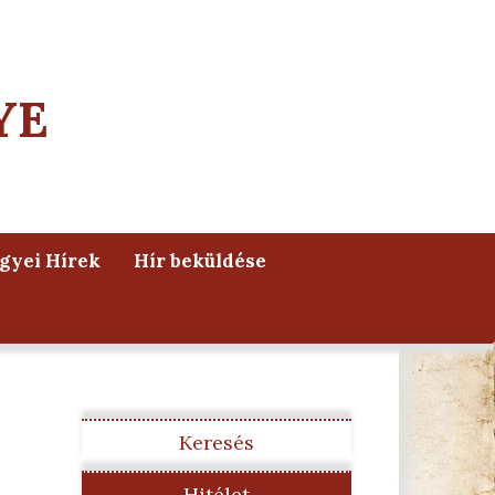
YE
yei Hírek
Hír beküldése
Keresés
Hitélet