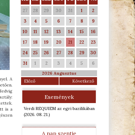
27
28
29
30
31
1
2
3
4
5
6
7
8
9
10
11
12
13
14
15
16
17
18
19
20
21
22
23
24
25
26
27
28
29
30
31
1
2
3
4
5
6
2026 Augusztus
yel. A
Előző
Következő
etően.
 Hedvig
Események
sztály:
tettek.
Verdi REQUIEM az egri bazilikában
t is a
(2026. 08. 21.
)
gészen
A nap szentje