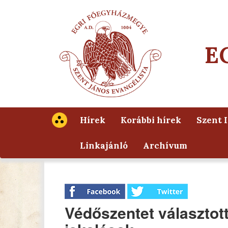
E
Hírek
Korábbi hírek
Szent 
Linkajánló
Archívum
Védőszentet választott