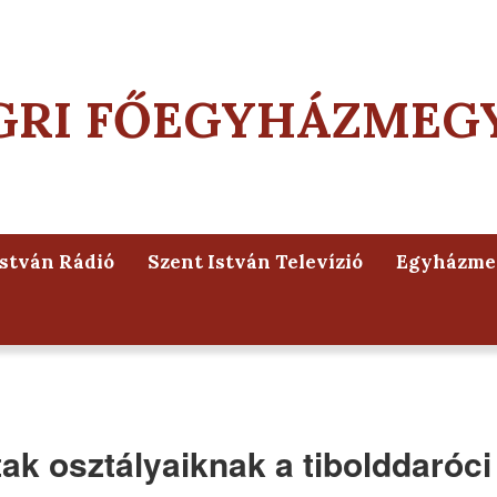
GRI FŐEGYHÁZMEG
István Rádió
Szent István Televízió
Egyházmeg
ak osztályaiknak a tibolddaróci