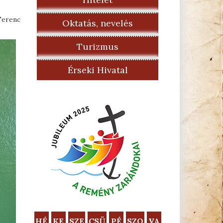
 Ferenc
Oktatás, nevelés
Turizmus
Érseki Hivatal
HÉ
KE
SZE
CSÜ
PÉ
SZO
VA