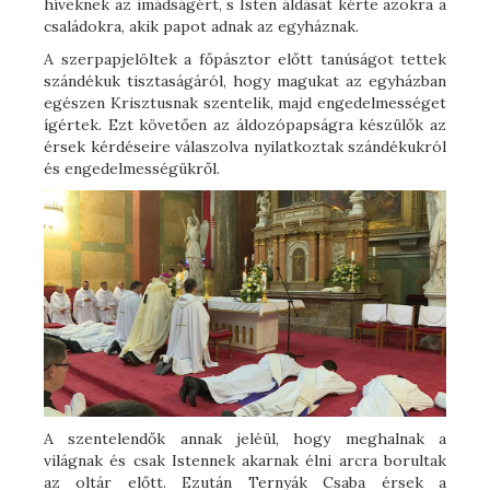
híveknek az imádságért, s Isten áldását kérte azokra a
családokra, akik papot adnak az egyháznak.
A szerpapjelöltek a főpásztor előtt tanúságot tettek
szándékuk tisztaságáról, hogy magukat az egyházban
egészen Krisztusnak szentelik, majd engedelmességet
ígértek. Ezt követően az áldozópapságra készülők az
érsek kérdéseire válaszolva nyilatkoztak szándékukról
és engedelmességükről.
A szentelendők annak jeléül, hogy meghalnak a
világnak és csak Istennek akarnak élni arcra borultak
az oltár előtt. Ezután Ternyák Csaba érsek a