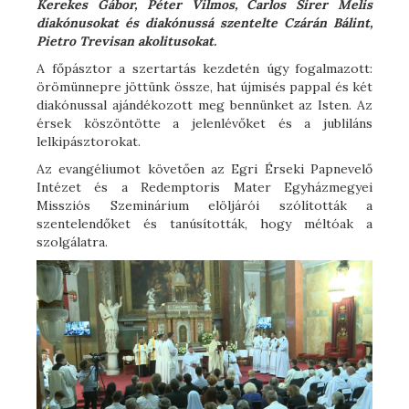
Kerekes Gábor, Péter Vilmos, Carlos Sirer Melis
diakónusokat és diakónussá szentelte Czárán Bálint,
Pietro Trevisan akolitusokat.
A főpásztor a szertartás kezdetén úgy fogalmazott:
örömünnepre jöttünk össze, hat újmisés pappal és két
diakónussal ajándékozott meg bennünket az Isten. Az
érsek köszöntötte a jelenlévőket és a jubliláns
lelkipásztorokat.
Az evangéliumot követően az Egri Érseki Papnevelő
Intézet és a Redemptoris Mater Egyházmegyei
Missziós Szeminárium elöljárói szólították a
szentelendőket és tanúsították, hogy méltóak a
szolgálatra.