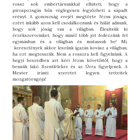
rossz sok embertársunkkal elhiteti, hogy a
pirospozsgás bűn véglegesen legyőzheti a sápadt
erényt. A gonoszság erejét megtörte Jézus jósága,
ezért inkább azon kell csodálkoznunk és hálát adnunk,
hogy sok jóság van a világban. Élesítsük ki
érzékszerveinket, hogy minél több jót fedezzünk fel
egymásban és a világban és mutassuk be! Mi,
keresztények akkor leszünk igazán kovász a világban,
ha ezt megtesszük. Nem a rosszra kell figyelnünk. A
hegyi beszédben azt kéri Jézus követőitől, hogy a
bennük lakó Szentlélekre és az Úrra figyeljenek. A
Mester iránti szeretet legyen tetteitek
mozgatórugója!