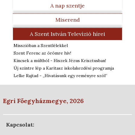
A nap szentje
Miserend
A Szent István Televízió hírei
Misszióban a Szentlélekkel
Szent Ferenc az örömre hív!
Kincsek a múltból - Hiszek Jézus Krisztusban!
Új szintre lép a Karitasz iskolakezdési programja
Lelke Rajtad - „Hivatásunk egy reményre szól”
Egri Főegyházmegye, 2026
Kapcsolat: