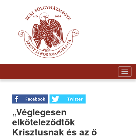
Togg
navig
„Véglegesen
elköteleződtök
Krisztusnak és az ő