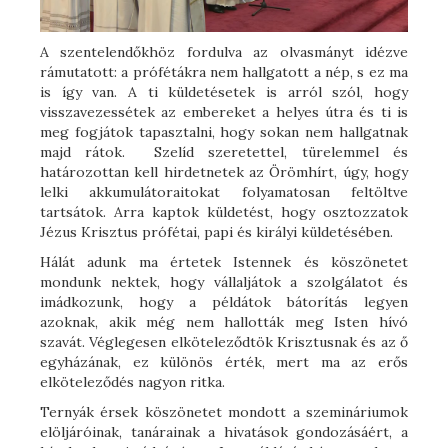
A szentelendőkhöz fordulva az olvasmányt idézve
rámutatott: a prófétákra nem hallgatott a nép, s ez ma
is így van. A ti küldetésetek is arról szól, hogy
visszavezessétek az embereket a helyes útra és ti is
meg fogjátok tapasztalni, hogy sokan nem hallgatnak
majd rátok. Szelíd szeretettel, türelemmel és
határozottan kell hirdetnetek az Örömhírt, úgy, hogy
lelki akkumulátoraitokat folyamatosan feltöltve
tartsátok. Arra kaptok küldetést, hogy osztozzatok
Jézus Krisztus prófétai, papi és királyi küldetésében.
Hálát adunk ma értetek Istennek és köszönetet
mondunk nektek, hogy vállaljátok a szolgálatot és
imádkozunk, hogy a példátok bátorítás legyen
azoknak, akik még nem hallották meg Isten hívó
szavát. Véglegesen elköteleződtök Krisztusnak és az ő
egyházának, ez különös érték, mert ma az erős
elköteleződés nagyon ritka.
Ternyák érsek köszönetet mondott a szemináriumok
elöljáróinak, tanárainak a hivatások gondozásáért, a