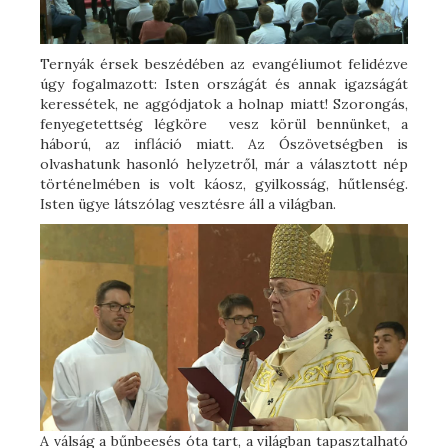
Ternyák érsek beszédében az evangéliumot felidézve
úgy fogalmazott: Isten országát és annak igazságát
keressétek, ne aggódjatok a holnap miatt! Szorongás,
fenyegetettség légköre vesz körül bennünket, a
háború, az infláció miatt. Az Ószövetségben is
olvashatunk hasonló helyzetről, már a választott nép
történelmében is volt káosz, gyilkosság, hűtlenség.
Isten ügye látszólag vesztésre áll a világban.
A válság a bűnbeesés óta tart, a világban tapasztalható