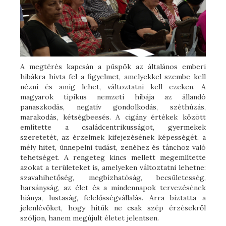
A megtérés kapcsán a püspök az általános emberi
hibákra hívta fel a figyelmet, amelyekkel szembe kell
nézni és amíg lehet, változtatni kell ezeken. A
magyarok tipikus nemzeti hibája az állandó
panaszkodás, negatív gondolkodás, széthúzás,
marakodás, kétségbeesés. A cigány értékek között
említette a családcentrikusságot, gyermekek
szeretetét, az érzelmek kifejezésének képességét, a
mély hitet, ünnepelni tudást, zenéhez és tánchoz való
tehetséget. A rengeteg kincs mellett megemlítette
azokat a területeket is, amelyeken változtatni lehetne:
szavahihetőség, megbízhatóság, becsületesség,
harsányság, az élet és a mindennapok tervezésének
hiánya, lustaság, felelősségvállalás. Arra biztatta a
jelenlévőket, hogy hitük ne csak szép érzésekről
szóljon, hanem megújult életet jelentsen.