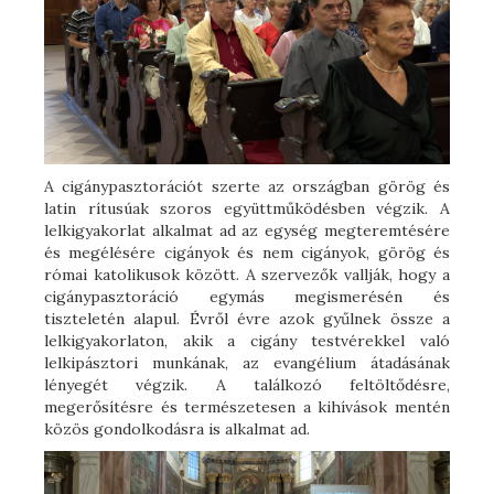
A cigánypasztorációt szerte az országban görög és
latin rítusúak szoros együttműködésben végzik. A
lelkigyakorlat alkalmat ad az egység megteremtésére
és megélésére cigányok és nem cigányok, görög és
római katolikusok között. A szervezők vallják, hogy a
cigánypasztoráció egymás megismerésén és
tiszteletén alapul. Évről évre azok gyűlnek össze a
lelkigyakorlaton, akik a cigány testvérekkel való
lelkipásztori munkának, az evangélium átadásának
lényegét végzik. A találkozó feltöltődésre,
megerősítésre és természetesen a kihívások mentén
közös gondolkodásra is alkalmat ad.