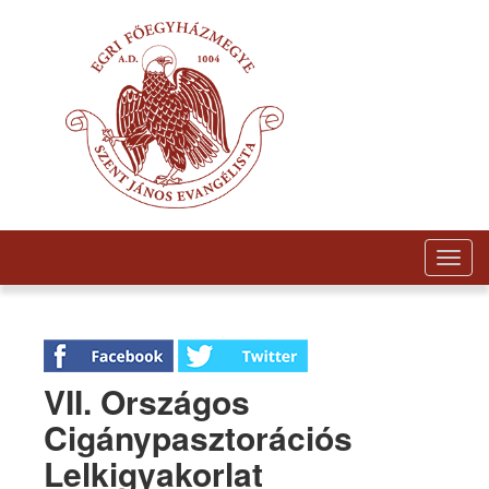
Togg
navig
VII. Országos
Cigánypasztorációs
Lelkigyakorlat