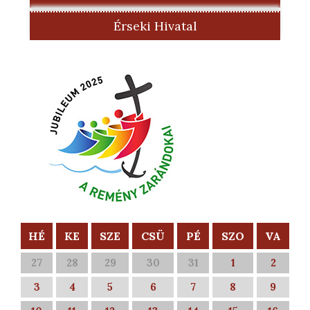
Érseki Hivatal
HÉ
KE
SZE
CSÜ
PÉ
SZO
VA
27
28
29
30
31
1
2
3
4
5
6
7
8
9