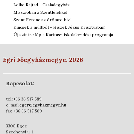
Lelke Rajtad - Családegyház
Misszióban a Szentlélekkel
Szent Ferenc az örömre hív!
Kincsek a múltból - Hiszek Jézus Krisztusban!
Új szintre lép a Karitasz iskolakezdési programja
Egri Főegyházmegye, 2026
Kapcsolat:
tel.:+36 36 517 589
e-mail:
eger@egyhazmegye.hu
fax.:+36 36 517 589
3300 Eger,
Széchenyi u. 1.