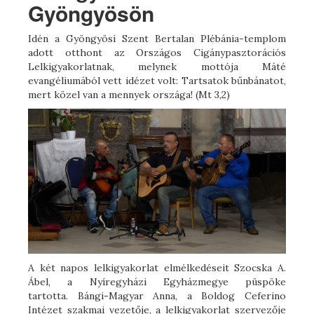
Gyöngyösön
Idén a Gyöngyösi Szent Bertalan Plébánia-templom
adott otthont az Országos Cigánypasztorációs
Lelkigyakorlatnak, melynek mottója Máté
evangéliumából vett idézet volt: Tartsatok bűnbánatot,
mert közel van a mennyek országa! (Mt 3,2)
A két napos lelkigyakorlat elmélkedéseit Szocska A.
Ábel, a Nyíregyházi Egyházmegye püspöke
tartotta. Bángi-Magyar Anna, a Boldog Ceferino
Intézet szakmai vezetője, a lelkigyakorlat szervezője