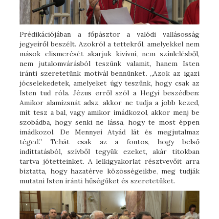
Prédikációjában a főpásztor a valódi vallásosság
jegyeiről beszélt. Azokról a tettekről, amelyekkel nem
mások elismerését akarjuk kivívni, nem színlelésből,
nem jutalomvárásból teszünk valamit, hanem Isten
iránti szeretetünk motivál bennünket. „Azok az igazi
jócselekedetek, amelyeket úgy teszünk, hogy csak az
Isten tud róla. Jézus erről szól a Hegyi beszédben:
Amikor alamizsnát adsz, akkor ne tudja a jobb kezed,
mit tesz a bal, vagy amikor imádkozol, akkor menj be
szobádba, hogy senki ne lássa, hogy te most éppen
imádkozol. De Mennyei Atyád lát és megjutalmaz
téged.” Tehát csak az a fontos, hogy belső
indíttatásból, szívből tegyük ezeket, akár titokban
tartva jótetteinket. A lelkigyakorlat résztvevőit arra
biztatta, hogy hazatérve közösségeikbe, meg tudják
mutatni Isten iránti hűségüket és szeretetüket.