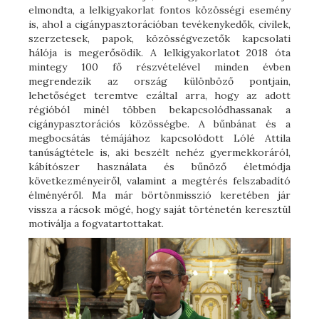
elmondta, a lelkigyakorlat fontos közösségi esemény
is, ahol a cigánypasztorációban tevékenykedők, civilek,
szerzetesek, papok, közösségvezetők kapcsolati
hálója is megerősödik. A lelkigyakorlatot 2018 óta
mintegy 100 fő részvételével minden évben
megrendezik az ország különböző pontjain,
lehetőséget teremtve ezáltal arra, hogy az adott
régióból minél többen bekapcsolódhassanak a
cigánypasztorációs közösségbe. A bűnbánat és a
megbocsátás témájához kapcsolódott Lólé Attila
tanúságtétele is, aki beszélt nehéz gyermekkoráról,
kábítószer használata és bűnöző életmódja
következményeiről, valamint a megtérés felszabadító
élményéről. Ma már börtönmisszió keretében jár
vissza a rácsok mögé, hogy saját történetén keresztül
motiválja a fogvatartottakat.