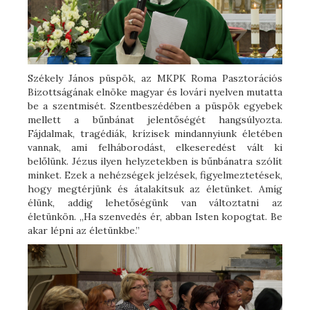
Székely János püspök, az MKPK Roma Pasztorációs
Bizottságának elnöke magyar és lovári nyelven mutatta
be a szentmisét. Szentbeszédében a püspök egyebek
mellett a bűnbánat jelentőségét hangsúlyozta.
Fájdalmak, tragédiák, krízisek mindannyiunk életében
vannak, ami felháborodást, elkeseredést vált ki
belőlünk. Jézus ilyen helyzetekben is bűnbánatra szólít
minket. Ezek a nehézségek jelzések, figyelmeztetések,
hogy megtérjünk és átalakítsuk az életünket. Amíg
élünk, addig lehetőségünk van változtatni az
életünkön. „Ha szenvedés ér, abban Isten kopogtat. Be
akar lépni az életünkbe.”