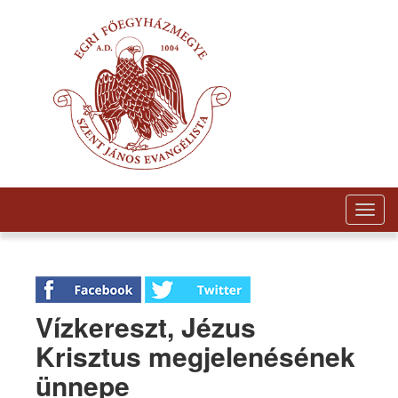
Togg
navig
Vízkereszt, Jézus
Krisztus megjelenésének
ünnepe