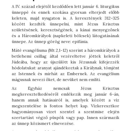
A IV. század elejétől kezdődően lett január 6. liturgikus
ünneppé és ennek szokása gyorsan elterjedt előbb
keleten, majd nyugaton is. A keresztények 312–325
között kezdték ünnepelni, mint Jézus Krisztus
születésének, keresztségének, a kánai menyegzőnek
és a Háromkirályok (napkeleti bölcsek) látogatásának
ünnepe. Az ünnep görög neve: epifánia.
Máté evangéliuma (Mt 2,1-12) szerint a háromkirályok a
betlehemi csillag által vezéreltetve jöttek keletről
Júdeába, hogy az újszülött kis Jézusnak kifejezzék
hódolatukat: aranyat ajándékoztak a Királynak, tömjént
az Istennek és mirhát az Embernek. Az evangélium
mágusnak nevezi őket, de nevüket nem említi.
Az Egyház nemcsak Jézus Krisztus
megkeresztelkedéséről emlékezik meg január 6-án,
hanem annak hatásairól is, amelyek között a víz
megszentelése is fontos helyet kap. Vízkeresztkor
hagyományosan vizet szentel a szentmise elején
szertartást végző püspök vagy pap. Innen származik
az ünnep közismert elnevezése.