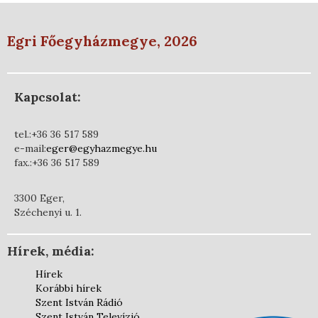
Egri Főegyházmegye, 2026
Kapcsolat:
tel.:+36 36 517 589
e-mail:
eger@egyhazmegye.hu
fax.:+36 36 517 589
3300 Eger,
Széchenyi u. 1.
Hírek, média:
Hírek
Korábbi hírek
Szent István Rádió
Szent István Televízió