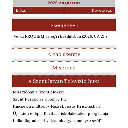
2026 Augusztus
Előző
Következő
Események
Verdi REQUIEM az egri bazilikában
(2026. 08. 21.
)
A nap szentje
Miserend
A Szent István Televízió hírei
Misszióban a Szentlélekkel
Szent Ferenc az örömre hív!
Kincsek a múltból - Hiszek Jézus Krisztusban!
Új szintre lép a Karitasz iskolakezdési programja
Lelke Rajtad - „Hivatásunk egy reményre szól”