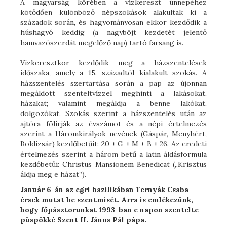
A magyarság körében a vízkereszt ünnepéhez
kötődően különböző népszokások alakultak ki a
századok során, és hagyományosan ekkor kezdődik a
húshagyó keddig (a nagyböjt kezdetét jelentő
hamvazószerdát megelőző nap) tartó farsang is.
Vízkeresztkor kezdődik meg a házszentelések
időszaka, amely a 15. századtól kialakult szokás. A
házszentelés szertartása során a pap az újonnan
megáldott szenteltvízzel meghinti a lakásokat,
házakat; valamint megáldja a benne lakókat,
dolgozókat. Szokás szerint a házszentelés után az
ajtóra fölírják az évszámot és a népi értelmezés
szerint a Háromkirályok nevének (Gáspár, Menyhért,
Boldizsár) kezdőbetűit: 20 + G + M + B + 26. Az eredeti
értelmezés szerint a három betű a latin áldásformula
kezdőbetűi: Christus Mansionem Benedicat („Krisztus
áldja meg e házat”).
Január 6-án az egri bazilikában Ternyák Csaba
érsek mutat be szentmisét. Arra is emlékezünk,
hogy főpásztorunkat 1993-ban e napon szentelte
püspökké Szent II. János Pál pápa.