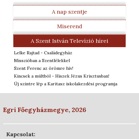
A nap szentje
Miserend
A Szent István Televízió hírei
Lelke Rajtad - Családegyház
Misszióban a Szentlélekkel
Szent Ferenc az örömre hív!
Kincsek a múltból - Hiszek Jézus Krisztusban!
Új szintre lép a Karitasz iskolakezdési programja
Egri Főegyházmegye, 2026
Kapcsolat: