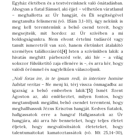
Egyház életében és a testvéreinknek való önátadásban.
Ahogyan a fiatal Sámuel, aki éjjel – vélhetően váratlanul
– meghallotta az Úr hangját, és Éli segítségével
megtanulta felismerni (vö. 1Sám 3,1–10), úgy nekünk is
meg kell teremtenünk a belső csend tereit, hogy
megsejtsük, mit hordoz az Úr szívében a mi
boldogságunkra. Nem elvont értelmi tudásról vagy
tanult ismeretről van szó, hanem életünket átalakító
személyes találkozásról.
[4]
Isten a szívünkben lakik: a
hivatás meghitt párbeszéd vele, aki hív – a világ
sokszor fülsüketítő zaja ellenére is –, és arra kér, hogy
valódi örömmel és nagylelkűen válaszoljunk.
„
Noli foras ire, in te ipsum redi, in interiore homine
habitat veritas
– Ne menj ki, térj vissza önmagadba: az
igazság a belső emberben lakik.”
[5]
Ismét Szent
Ágoston az, aki emlékeztet, milyen fontos, hogy
megtanuljunk megállni, belső csendet teremteni, hogy
meghallhassuk Jézus Krisztus hangját. Kedves fiatalok,
hallgassatok erre a hangra! Hallgassatok az Úr
hangjára, aki arra hív benneteket, hogy teljes életet
éljetek, hogy megvalósítsátok életeteket, hogy
talentumaitokat kamatoztassátok (vö. Mt 25,14–30),