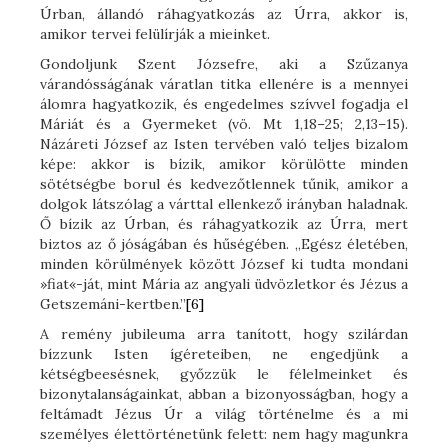
Úrban, állandó ráhagyatkozás az Úrra, akkor is,
amikor tervei felülírják a mieinket.
Gondoljunk Szent Józsefre, aki a Szűzanya
várandósságának váratlan titka ellenére is a mennyei
álomra hagyatkozik, és engedelmes szívvel fogadja el
Máriát és a Gyermeket (vö. Mt 1,18–25; 2,13–15).
Názáreti József az Isten tervében való teljes bizalom
képe: akkor is bízik, amikor körülötte minden
sötétségbe borul és kedvezőtlennek tűnik, amikor a
dolgok látszólag a várttal ellenkező irányban haladnak.
Ő bízik az Úrban, és ráhagyatkozik az Úrra, mert
biztos az ő jóságában és hűségében. „Egész életében,
minden körülmények között József ki tudta mondani
»fiat«-ját, mint Mária az angyali üdvözletkor és Jézus a
Getszemáni-kertben.”
[6]
A remény jubileuma arra tanított, hogy szilárdan
bízzunk Isten ígéreteiben, ne engedjünk a
kétségbeesésnek, győzzük le félelmeinket és
bizonytalanságainkat, abban a bizonyosságban, hogy a
feltámadt Jézus Úr a világ történelme és a mi
személyes élettörténetünk felett: nem hagy magunkra