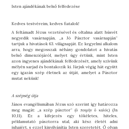
Isten ajándékának belső felfedezése
Kedves testvéreim, kedves fiatalok!
A feltámadt Jézus vezetésével és oltalma alatt húsvét
negyedik vasárnapján, „a Jó Pásztor vasárnapján”
tartjuk a hivatások 63. világnapját. Ez kegyelmi alkalom
arra, hogy megosszak néhány gondolatot a hivatás
belső dimenziójáról, melyet úgy értünk, mint Isten
azon ingyenes ajándékának felfedezését, amely szívünk
mélyén sarjad és bontakozik ki. Járjuk végig hát együtt
egy igazán szép életnek az útját, amelyet a Pásztor
mutat nekünk!
A szépség útja
János evangéliumában Jézus szó szerint így határozza
meg magát: „a szép pásztor” (ὁ ποιμὴν ὁ καλός) (Jn
10,11). Ez a kifejezés egy tökéletes, hiteles,
példamutató pásztorra utal, aki kész életét adni
juhaiért, s ezzel kinyilvánítja Isten szeretetét. Ő olyan