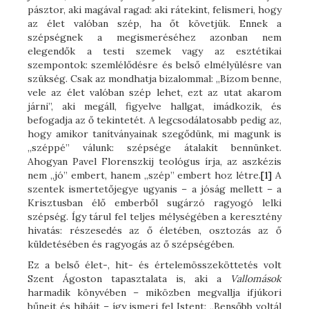
pásztor, aki magával ragad: aki rátekint, felismeri, hogy
az élet valóban szép, ha őt követjük. Ennek a
szépségnek a megismeréséhez azonban nem
elegendők a testi szemek vagy az esztétikai
szempontok: szemlélődésre és belső elmélyülésre van
szükség. Csak az mondhatja bizalommal: „Bízom benne,
vele az élet valóban szép lehet, ezt az utat akarom
járni”, aki megáll, figyelve hallgat, imádkozik, és
befogadja az ő tekintetét. A legcsodálatosabb pedig az,
hogy amikor tanítványainak szegődünk, mi magunk is
„széppé” válunk: szépsége átalakít bennünket.
Ahogyan Pavel Florenszkij teológus írja, az aszkézis
nem „jó” embert, hanem „szép” embert hoz létre.
[1]
A
szentek ismertetőjegye ugyanis – a jóság mellett – a
Krisztusban élő emberből sugárzó ragyogó lelki
szépség. Így tárul fel teljes mélységében a keresztény
hivatás: részesedés az ő életében, osztozás az ő
küldetésében és ragyogás az ő szépségében.
Ez a belső élet-, hit- és értelemösszeköttetés volt
Szent Ágoston tapasztalata is, aki a
Vallomások
harmadik könyvében – miközben megvallja ifjúkori
bűneit és hibáit – így ismeri fel Istent: „Bensőbb voltál