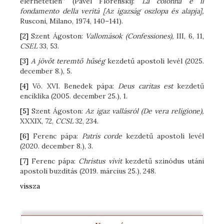
elérhetetlen”
(Pavel Florenskij:
La colonna e il
fondamento della verità [Az igazság oszlopa és alapja],
Rusconi, Milano, 1974, 140–141).
[2]
Szent Ágoston:
Vallomások (Confessiones),
III, 6, 11,
CSEL
33, 53.
[3]
A jövőt teremtő hűség
kezdetű apostoli levél (2025.
december 8.), 5.
[4]
Vö. XVI. Benedek pápa:
Deus caritas est
kezdetű
enciklika (2005. december 25.), 1.
[5]
Szent Ágoston:
Az igaz vallásról
(De vera religione),
XXXIX, 72,
CCSL
32, 234.
[6]
Ferenc pápa:
Patris corde
kezdetű apostoli levél
(2020. december 8.), 3.
[7]
Ferenc pápa:
Christus vivit
kezdetű szinódus utáni
apostoli buzdítás (2019. március 25.), 248.
vissza