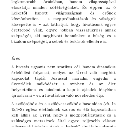
legkomorabb óráinkban, hanem világosságával
eloszlatja minden sötétségünket. És éppen az ő
Lelkétől kapott világosságnak és erőnek
köszönhetően – a megpróbáltatások és válságok
közepette is – azt láthatjuk, hogy hivatásunk egyre
érettebbé válik, egyre jobban visszatükrözi annak
szépségét, aki meghívott bennünket: a hűség és a
bizalom szépségét, a sebek és bukások ellenére is.
Érés
A hivatás ugyanis nem statikus cél, hanem dinamikus
érlelődési folyamat, melyet az Úrral való meghitt
kapcsolat táplál: Jézussal maradni, engedni a
Szentlélek működését a szívben és az élet
helyzeteiben, és mindent a kapott ajándék fényében
újraolvasni – ez a hivatásban való növekedés útja.
A szőlőtőhöz és a szőlővesszőkhöz hasonlóan (vö. Jn
15,1–8) egész életünknek szoros és élő kapcsolatban
kell állnia az Úrral, hogy a megpróbáltatások és a
szükséges metszések által egyre teljesebb választ
adhassunk hívására. Azok a „helyek”, ahol Isten akarata