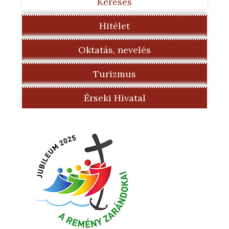
Keresés
Hitélet
Oktatás, nevelés
Turizmus
Érseki Hivatal