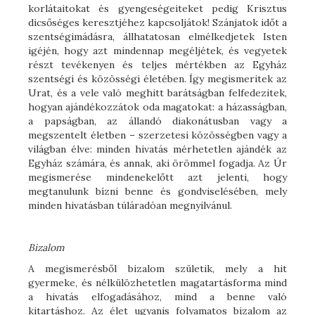
korlátaitokat és gyengeségeiteket pedig Krisztus
dicsőséges keresztjéhez kapcsoljátok! Szánjatok időt a
szentségimádásra, állhatatosan elmélkedjetek Isten
igéjén, hogy azt mindennap megéljétek, és vegyetek
részt tevékenyen és teljes mértékben az Egyház
szentségi és közösségi életében. Így megismeritek az
Urat, és a vele való meghitt barátságban felfedezitek,
hogyan ajándékozzátok oda magatokat: a házasságban,
a papságban, az állandó diakonátusban vagy a
megszentelt életben – szerzetesi közösségben vagy a
világban élve: minden hivatás mérhetetlen ajándék az
Egyház számára, és annak, aki örömmel fogadja. Az Úr
megismerése mindenekelőtt azt jelenti, hogy
megtanulunk bízni benne és gondviselésében, mely
minden hivatásban túláradóan megnyilvánul.
Bizalom
A megismerésből bizalom születik, mely a hit
gyermeke, és nélkülözhetetlen magatartásforma mind
a hivatás elfogadásához, mind a benne való
kitartáshoz. Az élet ugyanis folyamatos bizalom az