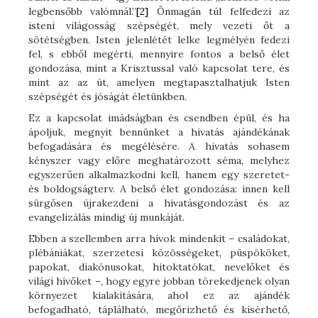
legbensőbb valómnál.”
[2]
Önmagán túl felfedezi az
isteni világosság szépségét, mely vezeti őt a
sötétségben. Isten jelenlétét lelke legmélyén fedezi
fel, s ebből megérti, mennyire fontos a belső élet
gondozása, mint a Krisztussal való kapcsolat tere, és
mint az az út, amelyen megtapasztalhatjuk Isten
szépségét és jóságát életünkben.
Ez a kapcsolat imádságban és csendben épül, és ha
ápoljuk, megnyit bennünket a hivatás ajándékának
befogadására és megélésére. A hivatás sohasem
kényszer vagy előre meghatározott séma, melyhez
egyszerűen alkalmazkodni kell, hanem egy szeretet-
és boldogságterv. A belső élet gondozása: innen kell
sürgősen újrakezdeni a hivatásgondozást és az
evangelizálás mindig új munkáját.
Ebben a szellemben arra hívok mindenkit – családokat,
plébániákat, szerzetesi közösségeket, püspököket,
papokat, diakónusokat, hitoktatókat, nevelőket és
világi hívőket –, hogy egyre jobban törekedjenek olyan
környezet kialakítására, ahol ez az ajándék
befogadható, táplálható, megőrizhető és kísérhető,