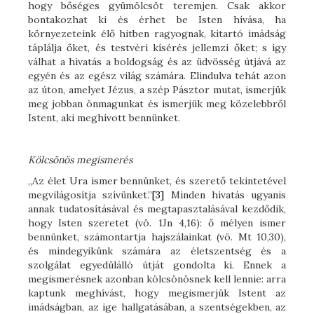
hogy bőséges gyümölcsöt teremjen. Csak akkor
bontakozhat ki és érhet be Isten hívása, ha
környezeteink élő hitben ragyognak, kitartó imádság
táplálja őket, és testvéri kísérés jellemzi őket; s így
válhat a hivatás a boldogság és az üdvösség útjává az
egyén és az egész világ számára. Elindulva tehát azon
az úton, amelyet Jézus, a szép Pásztor mutat, ismerjük
meg jobban önmagunkat és ismerjük meg közelebbről
Istent, aki meghívott bennünket.
Kölcsönös megismerés
„Az élet Ura ismer bennünket, és szerető tekintetével
megvilágosítja szívünket.”
[3]
Minden hivatás ugyanis
annak tudatosításával és megtapasztalásával kezdődik,
hogy Isten szeretet (vö. 1Jn 4,16): ő mélyen ismer
bennünket, számontartja hajszálainkat (vö. Mt 10,30),
és mindegyikünk számára az életszentség és a
szolgálat egyedülálló útját gondolta ki. Ennek a
megismerésnek azonban kölcsönösnek kell lennie: arra
kaptunk meghívást, hogy megismerjük Istent az
imádságban, az ige hallgatásában, a szentségekben, az