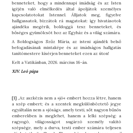
benneteket, hogy a mindennapi imádság és az Isten
igéjén való elmélkedés által ápoljátok személyes
kapcsolatotokat Istennel. Álljatok meg, figyelve
hallgassatok, bízzátok rá magatokat: így hivatásotok
ajándéka megérik, boldoggá tesz benneteket, és
bőséges gyümölcsöt hoz az Egyház és a világ számára.
A Boldogságos Szűz Mária, az isteni ajándék belső
befogadásának mintaképe és az imádságos hallgatás
tanítómestere kísérjen benneteket ezen az úton!
Kelt a Vatikánban, 2026. március 16-án.
XIV. Leó pápa
[1]
„Az aszkézis nem a »jó« embert hozza létre, hanem
a szép embert; és a szentek megkülönböztető jegye
egyáltalán nem a »jóság«, amely testi, sőt nagyon bűnös
emberekben is meglehet, hanem a lelki szépség: a
ragyogó, világosságot sugárzó személy vakító
szépsége, mely a durva, testi ember számára teljesen