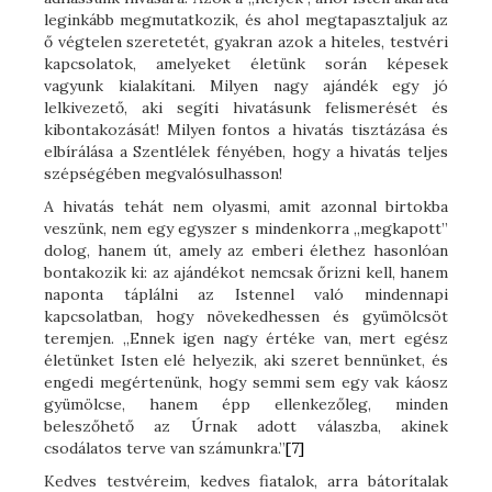
leginkább megmutatkozik, és ahol megtapasztaljuk az
ő végtelen szeretetét, gyakran azok a hiteles, testvéri
kapcsolatok, amelyeket életünk során képesek
vagyunk kialakítani. Milyen nagy ajándék egy jó
lelkivezető, aki segíti hivatásunk felismerését és
kibontakozását! Milyen fontos a hivatás tisztázása és
elbírálása a Szentlélek fényében, hogy a hivatás teljes
szépségében megvalósulhasson!
A hivatás tehát nem olyasmi, amit azonnal birtokba
veszünk, nem egy egyszer s mindenkorra „megkapott”
dolog, hanem út, amely az emberi élethez hasonlóan
bontakozik ki: az ajándékot nemcsak őrizni kell, hanem
naponta táplálni az Istennel való mindennapi
kapcsolatban, hogy növekedhessen és gyümölcsöt
teremjen. „Ennek igen nagy értéke van, mert egész
életünket Isten elé helyezik, aki szeret bennünket, és
engedi megértenünk, hogy semmi sem egy vak káosz
gyümölcse, hanem épp ellenkezőleg, minden
beleszőhető az Úrnak adott válaszba, akinek
csodálatos terve van számunkra.”
[7]
Kedves testvéreim, kedves fiatalok, arra bátorítalak