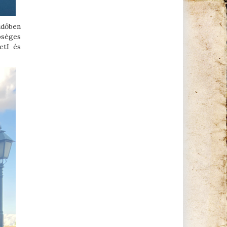
időben
pséges
etI és