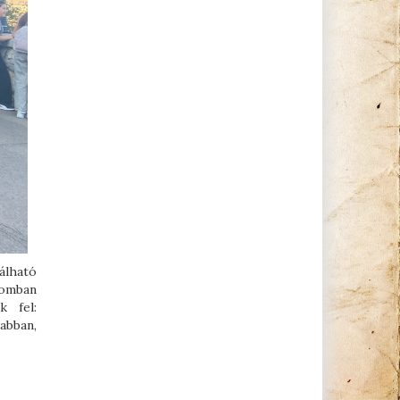
álható
lomban
k fel:
abban,