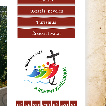
Oktatás, nevelés
Turizmus
Érseki Hivatal
HÉ
KE
SZE
CSÜ
PÉ
SZO
VA