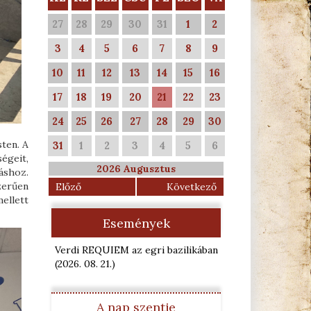
27
28
29
30
31
1
2
3
4
5
6
7
8
9
10
11
12
13
14
15
16
17
18
19
20
21
22
23
24
25
26
27
28
29
30
ten. A
31
1
2
3
4
5
6
égeit,
2026 Augusztus
áshoz.
zerűen
Előző
Következő
ellett
Események
Verdi REQUIEM az egri bazilikában
(2026. 08. 21.
)
A nap szentje