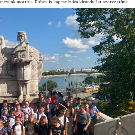
anévünk mottója. Ehhez is kapcsolódva kirándulást szerveztünk.