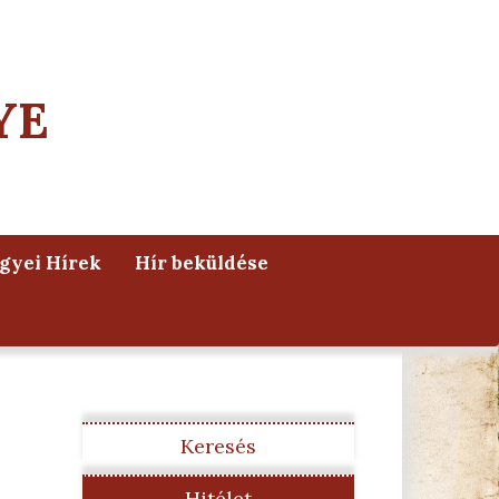
YE
yei Hírek
Hír beküldése
Keresés
Hitélet