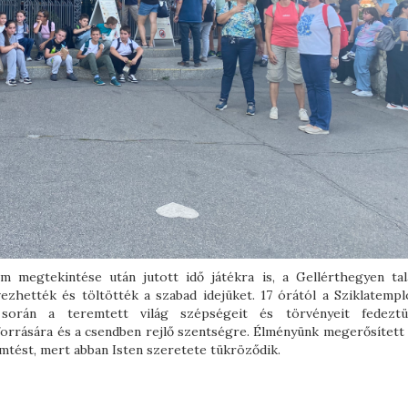
m megtekintése után jutott idő játékra is, a Gellérthegyen tal
vezhették és töltötték a szabad idejüket. 17 órától a Sziklatemp
 során a teremtett világ szépségeit és törvényeit fedeztü
forrására és a csendben rejlő szentségre. Élményünk megerősített 
emtést, mert abban Isten szeretete tükröződik.