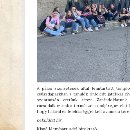
A pálos szerzetesek által fenntartott templo
csúszdaparkban a tanulók önfeledt játékkal él
szentmisén vettünk részt. Zarándoklatunk
rácsodálkoztunk a természet rendjére, az élet 
hogy hálával és felelősséggel kell óvnunk a ter
beküldött hír
Kisné Menyhárt Adél hitoktató