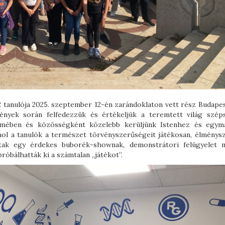
42 tanulója 2025. szeptember 12-én zarándoklaton vett rész Budapes
ények során felfedezzük és értékeljük a teremtett világ széps
elmében és közösségként közelebb kerüljünk Istenhez és egym
ahol a tanulók a természet törvényszerűségeit játékosan, élménys
ltak egy érdekes buborék-shownak, demonstrátori felügyelet m
próbálhatták ki a számtalan „játékot”.