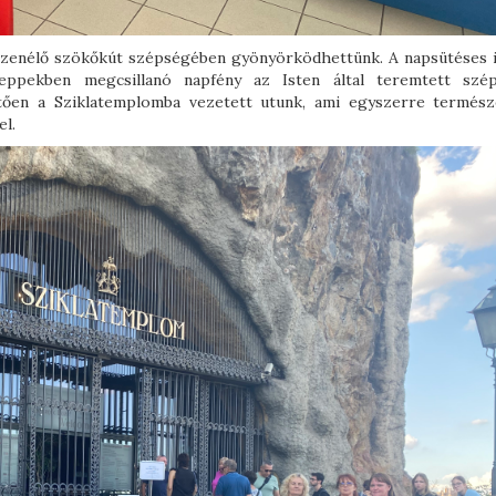
 a zenélő szökőkút szépségében gyönyörködhettünk. A napsütéses 
seppekben megcsillanó napfény az Isten által teremtett szé
etően a Sziklatemplomba vezetett utunk, ami egyszerre termész
el.