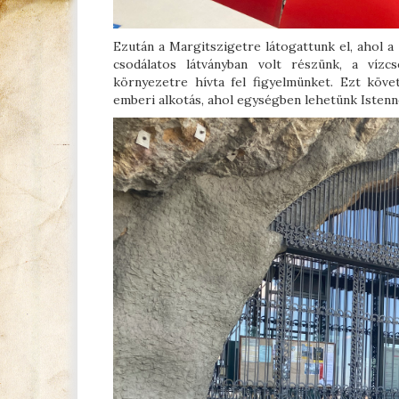
Ezután a Margitszigetre látogattunk el, ahol
csodálatos látványban volt részünk, a vízc
környezetre hívta fel figyelmünket. Ezt köv
emberi alkotás, ahol egységben lehetünk Istenn