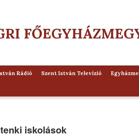
GRI FŐEGYHÁZMEG
István Rádió
Szent István Televízió
Egyházmeg
tenki iskolások