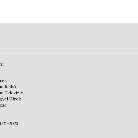
a:
írek
án Rádió
án Televízió
yei Hírek
dése
2021-2023