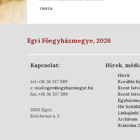
vissza
Egri Főegyházmegye, 2026
Kapcsolat:
Hírek, médi
Hírek
tel.:+36 36 517 589
Korábbi h
e-mail:
eger@egyhazmegye.hu
Szent Istv
fax.:+36 36 517 589
Szent Istv
Egyházmeg
Hír bekül
3300 Eger,
Linkajánló
Széchenyi u. 1.
Archívum
Szinódus 