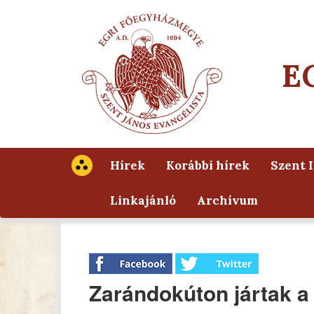
E
Hírek
Korábbi hírek
Szent 
Linkajánló
Archívum
Zarándokúton jártak a 