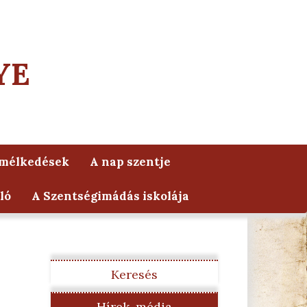
YE
lmélkedések
A nap szentje
ló
A Szentségimádás iskolája
Keresés
Hírek, média