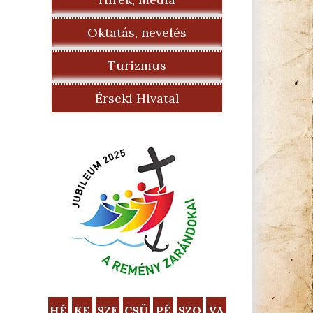
Oktatás, nevelés
Turizmus
Érseki Hivatal
HÉ
KE
SZE
CSÜ
PÉ
SZO
VA