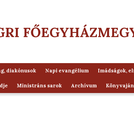
GRI FŐEGYHÁZMEG
g, diakónusok
Napi evangélium
Imádságok, e
dje
Ministráns sarok
Archívum
Könyvaján