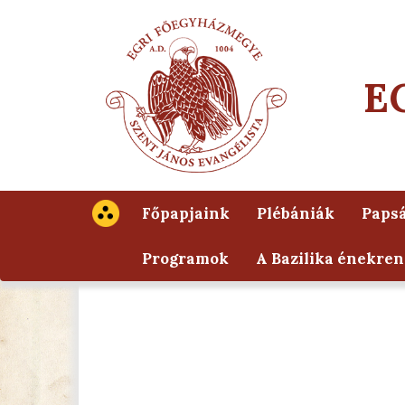
E
Főpapjaink
Plébániák
Papsá
Programok
A Bazilika énekren