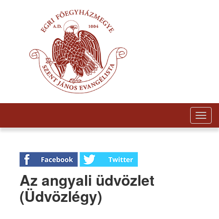
Togg
navig
Az angyali üdvözlet
(Üdvözlégy)