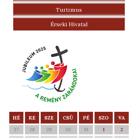
Turizmus
Érseki Hivatal
HÉ
KE
SZE
CSÜ
PÉ
SZO
VA
27
28
29
30
31
1
2