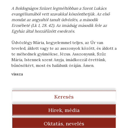
A Boldogságos Szüzet legméltóbban a Szent Lukács
evangéliumából vett szavakkal köszönthetjük. Az első
mondat az angyaltól tanult üdvözlés, a második
Erzsébeté (Lk 1, 28. 42). Az imádság második fele az
Egyház által hozzáfűzött esedezés.
Üdvözlégy Mária, kegyelemmel teljes, az Úr van
teveled, áldott vagy te az asszonyok között, és áldott a
te méhednek gyümölcse, Jézus. Asszonyunk, Szűz
Mária, Istennek szent Anyja, imádkozzál érettünk,
bűnösökért, most és halálunk óráján. Ámen.
vissza
Keresés
Hírek, média
Oktatás, nevelés