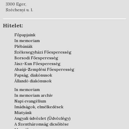
3300 Eger,
Széchenyi u. 1.
Hitelet:
Főpapjaink
In memoriam
Plébániák
Székesegyházi Főesperesség
Borsodi Főesperesség
Jász-Kun Főesperesség
Abaúji-Zempléni Főesperesség
Papság, diakónusok
Állandó diakónusok
In memoriam
In memoriam archív
Napi evangélium
Imádságok, elmélkedések
Miatyánk
Angyali üdvözlet (Üdvözlégy)
A Szentháromság dicsőítése