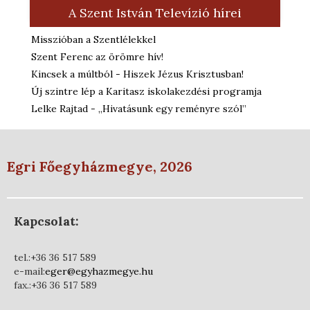
A Szent István Televízió hírei
Misszióban a Szentlélekkel
Szent Ferenc az örömre hív!
Kincsek a múltból - Hiszek Jézus Krisztusban!
Új szintre lép a Karitasz iskolakezdési programja
Lelke Rajtad - „Hivatásunk egy reményre szól”
Egri Főegyházmegye, 2026
Kapcsolat:
tel.:+36 36 517 589
e-mail:
eger@egyhazmegye.hu
fax.:+36 36 517 589