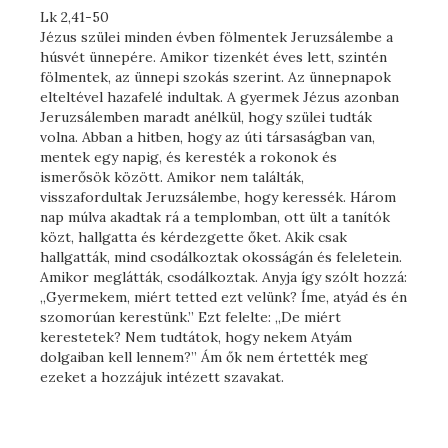
Lk 2,41-50
Jézus szülei minden évben fölmentek Jeruzsálembe a
húsvét ünnepére. Amikor tizenkét éves lett, szintén
fölmentek, az ünnepi szokás szerint. Az ünnepnapok
elteltével hazafelé indultak. A gyermek Jézus azonban
Jeruzsálemben maradt anélkül, hogy szülei tudták
volna. Abban a hitben, hogy az úti társaságban van,
mentek egy napig, és keresték a rokonok és
ismerősök között. Amikor nem találták,
visszafordultak Jeruzsálembe, hogy keressék. Három
nap múlva akadtak rá a templomban, ott ült a tanítók
közt, hallgatta és kérdezgette őket. Akik csak
hallgatták, mind csodálkoztak okosságán és feleletein.
Amikor meglátták, csodálkoztak. Anyja így szólt hozzá:
„Gyermekem, miért tetted ezt velünk? Íme, atyád és én
szomorúan kerestünk.” Ezt felelte: „De miért
kerestetek? Nem tudtátok, hogy nekem Atyám
dolgaiban kell lennem?” Ám ők nem értették meg
ezeket a hozzájuk intézett szavakat.