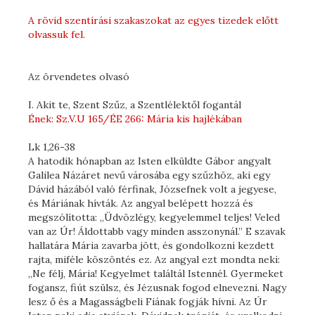
A rövid szentírási szakaszokat az egyes tizedek előtt
olvassuk fel.
Az örvendetes olvasó
I. Akit te, Szent Szűz, a Szentlélektől fogantál
Ének: Sz.V.U 165/ÉE 266: Mária kis hajlékában
Lk 1,26-38
A hatodik hónapban az Isten elküldte Gábor angyalt
Galilea Názáret nevű városába egy szűzhöz, aki egy
Dávid házából való férfinak, Józsefnek volt a jegyese,
és Máriának hívták. Az angyal belépett hozzá és
megszólította: „Üdvözlégy, kegyelemmel teljes! Veled
van az Úr! Áldottabb vagy minden asszonynál.” E szavak
hallatára Mária zavarba jött, és gondolkozni kezdett
rajta, miféle köszöntés ez. Az angyal ezt mondta neki:
„Ne félj, Mária! Kegyelmet találtál Istennél. Gyermeket
fogansz, fiút szülsz, és Jézusnak fogod elnevezni. Nagy
lesz ő és a Magasságbeli Fiának fogják hívni. Az Úr