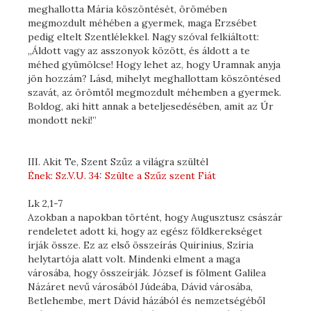
meghallotta Mária köszöntését, örömében
megmozdult méhében a gyermek, maga Erzsébet
pedig eltelt Szentlélekkel. Nagy szóval felkiáltott:
„Áldott vagy az asszonyok között, és áldott a te
méhed gyümölcse! Hogy lehet az, hogy Uramnak anyja
jön hozzám? Lásd, mihelyt meghallottam köszöntésed
szavát, az örömtől megmozdult méhemben a gyermek.
Boldog, aki hitt annak a beteljesedésében, amit az Úr
mondott neki!”
III. Akit Te, Szent Szűz a világra szültél
Ének: Sz.V.U. 34: Szülte a Szűz szent Fiát
Lk 2,1-7
Azokban a napokban történt, hogy Augusztusz császár
rendeletet adott ki, hogy az egész földkerekséget
írják össze. Ez az első összeírás Quirinius, Szíria
helytartója alatt volt. Mindenki elment a maga
városába, hogy összeírják. József is fölment Galilea
Názáret nevű városából Júdeába, Dávid városába,
Betlehembe, mert Dávid házából és nemzetségéből