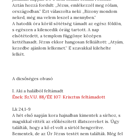
Aztán hozzá fordult: „Jézus, emlékezzél meg rólam,
országodban.” Ezt válaszolta neki: „Bizony mondom
neked, még ma velem leszel a mennyben.”
A hatodik óra körül sötétség támadt az egész földön,
s egészen a kilencedik óráig tartott. A nap
elsötétedett, a templom függönye középen
kettéhasadt. Jézus ekkor hangosan felkiáltott: „Atyám,
kezedbe ajánlom lelkemet.” E szavakkal kilehelte
lelkét.
A dicsőséges olvasó
I. Aki a halálból feltámadt
Ének: Sz.V.U. 88/ÉE 107: Krisztus feltámadott
Lk 24,1-9
A hét első napján kora hajnalban kimentek a sírhoz, s
magukkal vitték az előkészített illatszereket is. Úgy
találták, hogy a kő el volt a sírtól hengerítve.
Bementek, de az Úr Jézus testét nem találták. Még fel