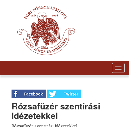
Togg
navig
Rózsafüzér szentírási
idézetekkel
Rózsafüzér szentírási idézetekkel