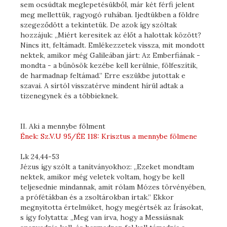
sem ocsúdtak meglepetésükből, már két férfi jelent
meg mellettük, ragyogó ruhában. Ijedtükben a földre
szegeződött a tekintetük. De azok így szóltak
hozzájuk: „Miért keresitek az élőt a halottak között?
Nincs itt, feltámadt. Emlékezzetek vissza, mit mondott
nektek, amikor még Galileában járt: Az Emberfiának -
mondta - a bűnösök kezébe kell kerülnie, fölfeszítik,
de harmadnap feltámad.” Erre eszükbe jutottak e
szavai. A sírtól visszatérve mindent hírül adtak a
tizenegynek és a többieknek.
II. Aki a mennybe fölment
Ének: Sz.V.U 95/ÉE 118: Krisztus a mennybe fölmene
Lk 24,44-53
Jézus így szólt a tanítványokhoz: „Ezeket mondtam
nektek, amikor még veletek voltam, hogy be kell
teljesednie mindannak, amit rólam Mózes törvényében,
a prófétákban és a zsoltárokban írtak.” Ekkor
megnyitotta értelmüket, hogy megértsék az Írásokat,
s így folytatta: „Meg van írva, hogy a Messiásnak