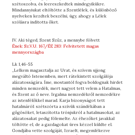
szétoszolva, és leereszkedtek mindegyikükre.
Mindannyiukat eltöltötte a Szentlélek, és különböző
nyelveken kezdtek beszélni, úgy, ahogy a Lélek
szólásra indította őket.
IV. Aki téged, Szent Szűz, a mennybe fölvett
Ének: Sz.V.U. 167/ÉE 283: Felvitetett magas
mennyországba
Lk 1,46-55
„Lelkem magasztalja az Urat, és szívem ujjong
megváltó Istenemben, mert rátekintett szolgálója
alázatosságára. Íme, mostantól fogva boldognak hirdet
minden nemzedék, mert nagyot tett velem a Hatalmas,
és Szent az ő neve. Irgalma nemzedékről nemzedékre
az istenfélőkkel marad. Karja bizonyságot tett
hatalmáról: szétszórta a szívük szándékában a
gőgösöket, letaszította trónjukról a hatalmasokat, az
alázatosakat pedig fölemelte. Az éhezőket javakkal
töltötte el, de a gazdagokat üres kézzel küldte el.
Gondjába vette szolgáját, Izraelt, megemlékezve