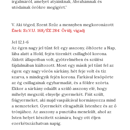
irgalmáról, amelyet atyáinknak, Ábrahámnak és
utódainak örökre megígért.”
V. Aki téged, Szent Szűz a mennyben megkoronázott
Ének: Sz.V.U. 168/ÉE 284: Örülj, vígadj
Jel 12,1-6
Az égen nagy jel tűnt fel: egy asszony, öltözete a Nap,
lába alatt a Hold, fején tizenkét csillagból korona.
Áldott állapotban volt, gyötrelmében és szülési
fájdalmában kiáltozott. Most egy másik jel tűnt fel az
égen: egy nagy vörös sárkány, hét feje volt és tíz
szarva, s mindegyik fején korona. Farkával lesöpörte
az ég csillagainak egyharmadát, és a földre szórta.
Ekkor a sárkány odaállt a szülő asszony elé, hogy
mihelyt megszül, elnyelje gyermekét. Fiút szült,
fiúgyermeket, aki majd vaspálcával kormányozza mind
a nemzeteket. Gyermekét elragadták Istenhez és az ő
trónjához. Az asszony a pusztába menekült, ahol az
Isten helyet készített számára, hogy ott éljen
ezerkétszázhatvan napig.