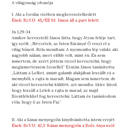
A világosság olvasója
I. Aki a Jordán vizében megkeresztelkedett
Ének: Sz.V.U. 45/ÉE 61: János áll a part felett
Jn 1,29-34
Amikor keresztelő János látta, hogy Jézus feléje tart,
így szólt: „Nézzétek, az Isten Báránya! Ő veszi el a
világ bűneit. Róla mondtam: A nyomomba lép valaki, aki
nagyobb nálam, mert előbb volt, mint én. Én sem
ismertem, de azért jöttem vízzel keresztelni, hogy
megismertessem Izraellel.” Ezután János tanúsította:
„Láttam a Lelket, amint galamb alakjában leszállt rá a
mennyből, s rajta is maradt. Magam sem ismertem, de
aki vízzel keresztelni küldött, azt mondta: Akire látod,
hogy leszáll a Lélek s rajta is marad, az majd
Szentlélekkel fog keresztelni. Láttam és tanúskodom
róla, hogy ő az Isten Fia.”
II. Aki a kánai menyegzőn kinyilvánította isteni erejét
Ének: Sz.V.U. 42,3: Kánai menyegzőn a Szűz Anya szól