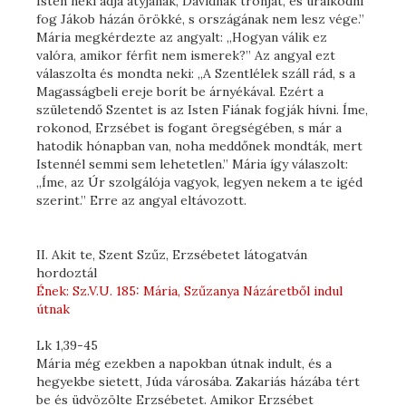
Isten neki adja atyjának, Dávidnak trónját, és uralkodni
fog Jákob házán örökké, s országának nem lesz vége.”
Mária megkérdezte az angyalt: „Hogyan válik ez
valóra, amikor férfit nem ismerek?” Az angyal ezt
válaszolta és mondta neki: „A Szentlélek száll rád, s a
Magasságbeli ereje borít be árnyékával. Ezért a
születendő Szentet is az Isten Fiának fogják hívni. Íme,
rokonod, Erzsébet is fogant öregségében, s már a
hatodik hónapban van, noha meddőnek mondták, mert
Istennél semmi sem lehetetlen.” Mária így válaszolt:
„Íme, az Úr szolgálója vagyok, legyen nekem a te igéd
szerint.” Erre az angyal eltávozott.
II. Akit te, Szent Szűz, Erzsébetet látogatván
hordoztál
Ének: Sz.V.U. 185: Mária, Szűzanya Názáretből indul
útnak
Lk 1,39-45
Mária még ezekben a napokban útnak indult, és a
hegyekbe sietett, Júda városába. Zakariás házába tért
be és üdvözölte Erzsébetet. Amikor Erzsébet