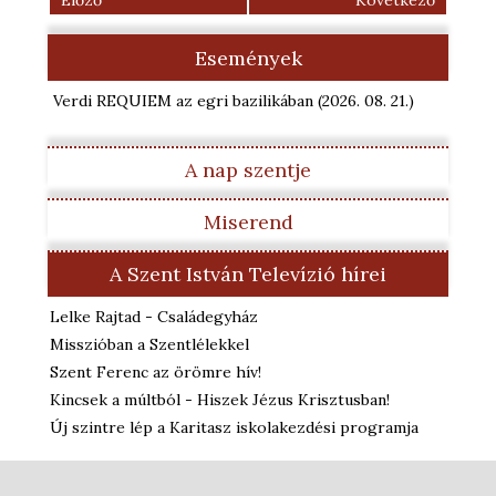
Előző
Következő
Események
Verdi REQUIEM az egri bazilikában
(2026. 08. 21.
)
A nap szentje
Miserend
A Szent István Televízió hírei
Lelke Rajtad - Családegyház
Misszióban a Szentlélekkel
Szent Ferenc az örömre hív!
Kincsek a múltból - Hiszek Jézus Krisztusban!
Új szintre lép a Karitasz iskolakezdési programja