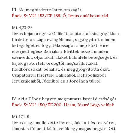
III. Aki meghirdette Isten országát
Ének: Sz.V.U. 152/ÉE 189: Ó, Jézus emlékezni rád
Mt 4,23-25
Jézus bejárta egész Galileát, tanított a zsinagógákban,
hirdette országa evangéliumát, s gyógyított minden
betegséget és fogyatékosságot a nép közt. Híre
elterjedt egész Szíriában. Elvittek hozzá minden
szenvedőt, olyanokat, akiket különféle betegségek és
bajok gyötörtek, ördögtől megszállottakat,
holdkórosokat, bénákat, és meggyógyította őket.
Csapatostul kísérték, Galileából, Dekapoliszból,
Jeruzsálemből, Júdeából és a Jordánon túlról.
IV. Aki a Tábor hegyén megmutatta isteni dicsőségét
Ének: Sz.V.U. 150/ÉE 200: Uram, Jézus! Légy velünk
Mt 17,1-9
Jézus maga mellé vette Pétert, Jakabot és testvérét,
Jánost, s fölment külön velük egy magas hegyre. Ott