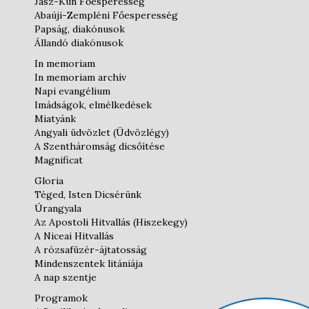
Jász-Kun Főesperesség
Abaúji-Zempléni Főesperesség
Papság, diakónusok
Állandó diakónusok
In memoriam
In memoriam archív
Napi evangélium
Imádságok, elmélkedések
Miatyánk
Angyali üdvözlet (Üdvözlégy)
A Szentháromság dicsőítése
Magnificat
Gloria
Téged, Isten Dicsérünk
Úrangyala
Az Apostoli Hitvallás (Hiszekegy)
A Niceai Hitvallás
A rózsafüzér-ájtatosság
Mindenszentek litániája
A nap szentje
Programok