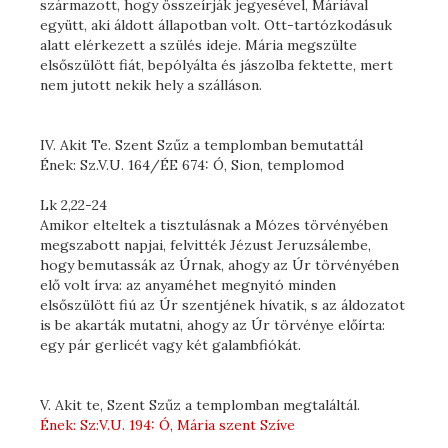
származott, hogy összeírják jegyesével, Máriával
együtt, aki áldott állapotban volt. Ott-tartózkodásuk
alatt elérkezett a szülés ideje. Mária megszülte
elsőszülött fiát, bepólyálta és jászolba fektette, mert
nem jutott nekik hely a szálláson.
IV. Akit Te. Szent Szűz a templomban bemutattál
Ének: Sz.V.U. 164/ÉE 674: Ó, Sion, templomod
Lk 2,22-24
Amikor elteltek a tisztulásnak a Mózes törvényében
megszabott napjai, felvitték Jézust Jeruzsálembe,
hogy bemutassák az Úrnak, ahogy az Úr törvényében
elő volt írva: az anyaméhet megnyitó minden
elsőszülött fiú az Úr szentjének hívatik, s az áldozatot
is be akarták mutatni, ahogy az Úr törvénye előírta:
egy pár gerlicét vagy két galambfiókát.
V. Akit te, Szent Szűz a templomban megtaláltál.
Ének: Sz:V.U. 194: Ó, Mária szent Szíve