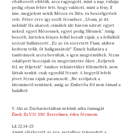
elváltozott előttük, arca ragyogott, mint a nap, ruhája
pedig olyan fehér lett, hogy vakított, mint a fény. S
íme, megjelent nekik Mózes és Illés, és beszélgettek
vele. Péter erre így szólt Jézushoz: „Uram, jó itt
nekünk! Ha akarod, csinálok ide három sátrat: egyet
neked, egyet Mózesnek, egyet pedig Illésnek.” Amíg
beszélt, hirtelen fényes felhő borult rájuk, s a felhőből
szózat hallatszott: „Ez az én szeretett Fiam, akiben
kedvem telik, őt hallgassátok!” Ennek hallatára a
tanítványok arcra borultak, s igen megrémültek. Jézus
odalépett hozzájuk és megérintette őket: „Keljetek
fel, ne féljetek!” Amikor tekintetüket fölemelték, nem
láttak senkit, csak egyedül Jézust. A hegyről lefelé
jövet Jézus rájuk parancsolt: „Ne szóljatok a
látomásról senkinek, amíg az Emberfia föl nem támad a
halálból
V. Aki az Eucharisztiában nekünk adta önmagát
Ének: Sz.V.U. 130: Szerelmes, édes Jézusom
Lk 22,14-23
Amint elérkezett az óra, asztalhoz telepedett a