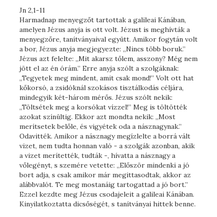
Jn 2,1-11
Harmadnap menyegzőt tartottak a galileai Kánában,
amelyen Jézus anyja is ott volt. Jézust is meghívták a
menyegzőre, tanítványaival együtt. Amikor fogytán volt
a bor, Jézus anyja megjegyezte: „Nincs több boruk.”
Jézus azt felelte: „Mit akarsz tőlem, asszony? Még nem
jött el az én órám.” Erre anyja szólt a szolgáknak:
„Tegyetek meg mindent, amit csak mond!” Volt ott hat
kőkorsó, a zsidóknál szokásos tisztálkodás céljára,
mindegyik két-három mérős. Jézus szólt nekik:
„Töltsétek meg a korsókat vízzel!” Meg is töltötték
azokat színültig. Ekkor azt mondta nekik: „Most
merítsetek belőle, és vigyétek oda a násznagynak.”
Odavitték. Amikor a násznagy megízlelte a borrá vált
vizet, nem tudta honnan való - a szolgák azonban, akik
a vizet merítették, tudták -, hívatta a násznagy a
vőlegényt, s szemére vetette: „Először mindenki a jó
bort adja, s csak amikor már megittasodtak, akkor az
alábbvalót. Te meg mostanáig tartogattad a jó bort.”
Ezzel kezdte meg Jézus csodajeleit a galileai Kánában.
Kinyilatkoztatta dicsőségét, s tanítványai hittek benne.