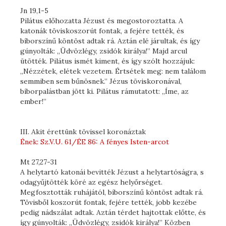
Jn 19,1-5
Pilátus előhozatta Jézust és megostoroztatta. A
katonák töviskoszorút fontak, a fejére tették, és
bíborszínű köntöst adtak rá. Aztán elé járultak, és így
gúnyolták: „Üdvözlégy, zsidók királya!” Majd arcul
ütötték. Pilátus ismét kiment, és így szólt hozzájuk:
„Nézzétek, elétek vezetem. Értsétek meg: nem találom
semmiben sem bűnösnek.” Jézus töviskoronával,
bíborpalástban jött ki. Pilátus rámutatott: „Íme, az
ember!”
III. Akit érettünk tövissel koronáztak
Ének: Sz.V.U. 61/ÉE 86: A fényes Isten-arcot
Mt 27,27-31
A helytartó katonái bevitték Jézust a helytartóságra, s
odagyűjtötték köré az egész helyőrséget.
Megfosztották ruhájától, bíborszínű köntöst adtak rá.
Tövisből koszorút fontak, fejére tették, jobb kezébe
pedig nádszálat adtak. Aztán térdet hajtottak előtte, és
így gúnyolták: „Üdvözlégy, zsidók királya!” Közben