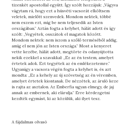
tizenkét apostollal együtt. Így szólt hozzájuk: „Vágyva
vágytam rá, hogy ezt a húsvéti vacsorát elköltsem
veletek, mielőtt szenvedek. Mondom nektek, többé
nem eszem ezt, míg be nem teljesedik az Isten
országában.” Aztán fogta a kelyhet, hálát adott és így
szólt: „Vegyétek, osszátok el magatok között.
Mondom nektek: nem iszom a szőlő terméséből addig,
amíg el nem jön az Isten országa.” Most a kenyeret
vette kezébe, hálát adott, megtörte és odanyújtotta
nekik ezekkel a szavakkal: „Ez az én testem, amelyet
értetek adok. Ezt tegyétek az én emlékezetemre.”
Ugyanígy a vacsora végén fogta a kelyhet is, és azt
mondta: „Ez a kehely az új szövetség az én véremben,
amelyet értetek kiontanak. De nézzétek, az áruló keze
is rajta az asztalon. Az Emberfia ugyan elmegy, de jaj
annak az embernek, aki elárulja.” Erre kérdezgetni
kezdték egymást, ki az közülük, aki ilyet tesz.
A fájdalmas olvasó