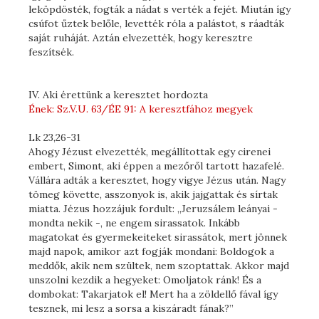
leköpdösték, fogták a nádat s verték a fejét. Miután így
csúfot űztek belőle, levették róla a palástot, s ráadták
saját ruháját. Aztán elvezették, hogy keresztre
feszítsék.
IV. Aki érettünk a keresztet hordozta
Ének: Sz.V.U. 63/ÉE 91: A keresztfához megyek
Lk 23,26-31
Ahogy Jézust elvezették, megállítottak egy cirenei
embert, Simont, aki éppen a mezőről tartott hazafelé.
Vállára adták a keresztet, hogy vigye Jézus után. Nagy
tömeg követte, asszonyok is, akik jajgattak és sírtak
miatta. Jézus hozzájuk fordult: „Jeruzsálem leányai -
mondta nekik -, ne engem sirassatok. Inkább
magatokat és gyermekeiteket sirassátok, mert jönnek
majd napok, amikor azt fogják mondani: Boldogok a
meddők, akik nem szültek, nem szoptattak. Akkor majd
unszolni kezdik a hegyeket: Omoljatok ránk! És a
dombokat: Takarjatok el! Mert ha a zöldellő fával így
tesznek, mi lesz a sorsa a kiszáradt fának?”