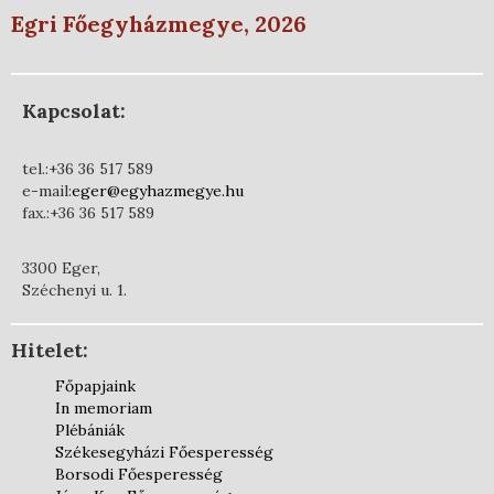
Egri Főegyházmegye, 2026
Kapcsolat:
tel.:+36 36 517 589
e-mail:
eger@egyhazmegye.hu
fax.:+36 36 517 589
3300 Eger,
Széchenyi u. 1.
Hitelet:
Főpapjaink
In memoriam
Plébániák
Székesegyházi Főesperesség
Borsodi Főesperesség