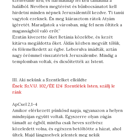
szenvednie kell, és harmadnap fel kell támadnia a
halálból. Nevében megtérést és bűnbocsánatot kell
hirdetni minden népnek Jeruzsálemtől kezdve. Ti tanúi
vagytok ezeknek. Én meg kiárasztom rátok Atyám
ígéretét. Maradjatok a városban, míg fel nem öltitek a
magasságból való erőt.”
Ezután kivezette őket Betánia közelébe, és kezét
kitárva megáldotta őket. Áldás közben megvált tőlük,
és fölemelkedett az égbe. Leborulva imádták, aztán
nagy örömmel visszatértek Jeruzsálembe. Mindig a
templomban voltak, és dicsőítették az Istent.
III. Aki nekünk a Szentlelket elküldte
Ének: Sz.V.U. 102/ÉE 124: Szentlélek Isten, szállj le
ránk
ApCsel 2,1-4
Amikor elérkezett pünkösd napja, ugyanazon a helyen
mindnyájan együtt voltak. Egyszerre olyan zúgás
támadt az égből, mintha csak heves szélvész
közeledett volna, és egészen betöltötte a házat, ahol
ültek. Majd lángnyelvek jelentek meg nekik