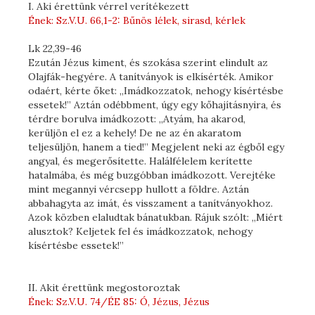
I. Aki érettünk vérrel verítékezett
Ének: Sz.V.U. 66,1-2: Bűnös lélek, sirasd, kérlek
Lk 22,39-46
Ezután Jézus kiment, és szokása szerint elindult az
Olajfák-hegyére. A tanítványok is elkísérték. Amikor
odaért, kérte őket: „Imádkozzatok, nehogy kísértésbe
essetek!” Aztán odébbment, úgy egy kőhajításnyira, és
térdre borulva imádkozott: „Atyám, ha akarod,
kerüljön el ez a kehely! De ne az én akaratom
teljesüljön, hanem a tied!” Megjelent neki az égből egy
angyal, és megerősítette. Halálfélelem kerítette
hatalmába, és még buzgóbban imádkozott. Verejtéke
mint megannyi vércsepp hullott a földre. Aztán
abbahagyta az imát, és visszament a tanítványokhoz.
Azok közben elaludtak bánatukban. Rájuk szólt: „Miért
alusztok? Keljetek fel és imádkozzatok, nehogy
kísértésbe essetek!”
II. Akit érettünk megostoroztak
Ének: Sz.V.U. 74/ÉE 85: Ó, Jézus, Jézus