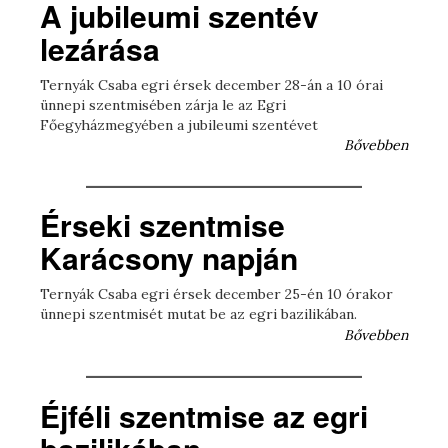
A jubileumi szentév
lezárása
Ternyák Csaba egri érsek december 28-án a 10 órai
ünnepi szentmisében zárja le az Egri
Főegyházmegyében a jubileumi szentévet
Bővebben
Érseki szentmise
Karácsony napján
Ternyák Csaba egri érsek december 25-én 10 órakor
ünnepi szentmisét mutat be az egri bazilikában.
Bővebben
Éjféli szentmise az egri