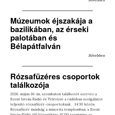
Bővebben
Múzeumok éjszakája a
bazilikában, az érseki
palotában és
Bélapátfalván
Bővebben
Rózsafüzéres csoportok
találkozója
2026. május 16-án, szombaton találkozót szervez a
Szent István Rádió és Televízió a rádióban szolgálatot
teljesító rózsafüzér-csoportoknak. 14:30 közös
Rózsafüzér imádság a minorita templomban, a Szent
István Rádió élő közvetítése 15:00 szentmise az