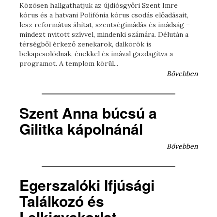
Közösen hallgathatjuk az újdiósgyőri Szent Imre
kórus és a hatvani Polifónia kórus csodás előadásait,
lesz református áhítat, szentségimádás és imádság –
mindezt nyitott szívvel, mindenki számára. Délután a
térségből érkező zenekarok, dalkörök is
bekapcsolódnak, énekkel és imával gazdagítva a
programot. A templom körül...
Bővebben
Szent Anna búcsú a
Gilitka kápolnánál
Bővebben
Egerszalóki Ifjúsági
Találkozó és
Lelkigyakorlat