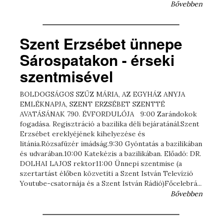
Bővebben
Szent Erzsébet ünnepe
Sárospatakon - érseki
szentmisével
BOLDOGSÁGOS SZŰZ MÁRIA, AZ EGYHÁZ ANYJA
EMLÉKNAPJA, SZENT ERZSÉBET SZENTTÉ
AVATÁSÁNAK 790. ÉVFORDULÓJA 9:00 Zarándokok
fogadása. Regisztráció a bazilika déli bejáratánál.Szent
Erzsébet ereklyéjének kihelyezése és
litánia.Rózsafüzér imádság.9:30 Gyóntatás a bazilikában
és udvarában.10:00 Katekézis a bazilikában. Előadó: DR.
DOLHAI LAJOS rektor11:00 Ünnepi szentmise (a
szertartást élőben közvetíti a Szent István Televízió
Youtube-csatornája és a Szent István Rádió)Főcelebrá...
Bővebben