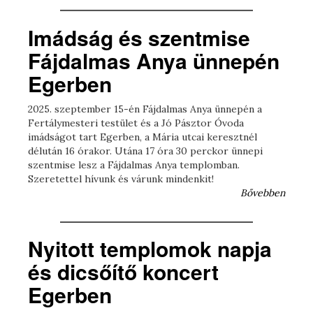
Imádság és szentmise
Fájdalmas Anya ünnepén
Egerben
2025. szeptember 15-én Fájdalmas Anya ünnepén a
Fertálymesteri testület és a Jó Pásztor Óvoda
imádságot tart Egerben, a Mária utcai keresztnél
délután 16 órakor. Utána 17 óra 30 perckor ünnepi
szentmise lesz a Fájdalmas Anya templomban.
Szeretettel hívunk és várunk mindenkit!
Bővebben
Nyitott templomok napja
és dicsőítő koncert
Egerben