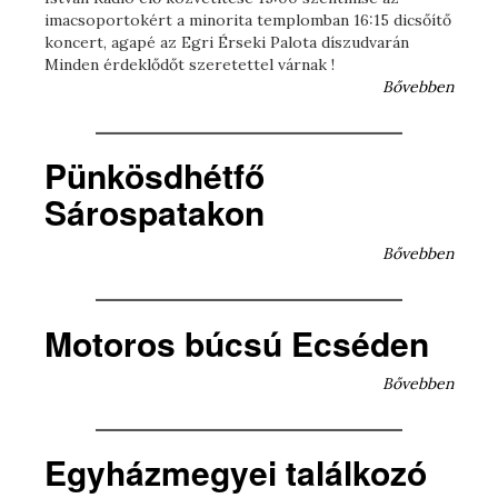
imacsoportokért a minorita templomban 16:15 dicsőítő
koncert, agapé az Egri Érseki Palota díszudvarán
Minden érdeklődőt szeretettel várnak !
Bővebben
Pünkösdhétfő
Sárospatakon
Bővebben
Motoros búcsú Ecséden
Bővebben
Egyházmegyei találkozó