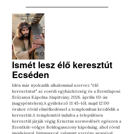
Ismét lesz élő keresztút
Ecséden
Idén már nyolcadik alkalommal szervez "élő
keresztutat" az ecsédi egyházközség és a Szentlaposi
Szűzanya Kápolna Alapítvány, 2026. április 03-án
(nagypénteken).A gyülekező 11:45-től, majd 12:00
órakor rövid elmélkedéssel a templomban kezdődik a
keresztút.A templomtól indulva a településen
keresztül járják végig Krisztus szenvedését egészen a
Szentkút-völgye Boldogasszony kápolnáig, ahol rövid
imádsággal, himnusszal, valamint szerény agapéval