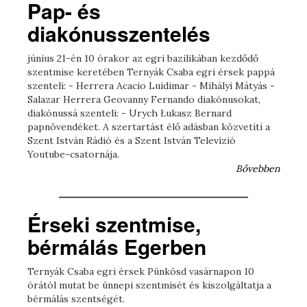
Pap- és
diakónusszentelés
június 21-én 10 órakor az egri bazilikában kezdődő
szentmise keretében Ternyák Csaba egri érsek pappá
szenteli: - Herrera Acacio Luidimar - Mihályi Mátyás -
Salazar Herrera Geovanny Fernando diakónusokat,
diakónussá szenteli: - Urych Łukasz Bernard
papnövendéket. A szertartást élő adásban közvetíti a
Szent István Rádió és a Szent István Televízió
Youtube-csatornája.
Bővebben
Érseki szentmise,
bérmálás Egerben
Ternyák Csaba egri érsek Pünkösd vasárnapon 10
órától mutat be ünnepi szentmisét és kiszolgáltatja a
bérmálás szentségét.