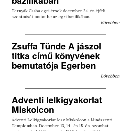
bazilikában
Ternyák Csaba egri érsek december 24-én éjféli
szentmisét mutat be az egri bazilikában.
Bővebben
Zsuffa Tünde A jászol
titka című könyvének
bemutatója Egerben
Bővebben
Adventi lelkigyakorlat
Miskolcon
Ádventi Lelkigyakorlat lesz Miskolcon a Mindszenti
Templomban. December 13, 14- és 15-én, szombat,