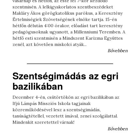
vasárnap és hétfőn, az este fél 7-kor kezdődő
szentmisén. A lelkigyakorlatos szentbeszédeket
Makláry Ákos görögkatolikus parókus, a Keresztény
Értelmiségiek Szövetségének elnöke tartja. 15-én
hétfőn délután 4:00 órakor, előadást tart keresztény
pedagógusoknak ugyanott, a Millenniumi Teremben. A
hétfő esti szentmisén a Mindszent Karizma Együttes
zenél, azt követően miskolci atyák...
Bővebben
Szentségimádás az egri
bazilikában
December 4-én, csütörtökön az egri bazilikában az
Ifjú Lámpás Missziós Iskola tagjainak
közreműködésével lesz a szentségimádás,
tanúságtétellel, vezetett imával, zenei szolgálattal.
Mindenkit szeretettel várnak!
Bővebben