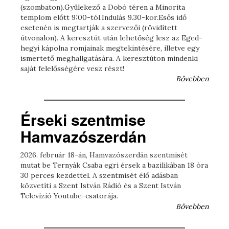
(szombaton).Gyülekező a Dobó téren a Minorita
templom előtt 9:00-tól.Indulás 9.30-kor.Esős idő
esetenén is megtartják a szervezői (rövidített
útvonalon). A keresztút után lehetőség lesz az Eged-
hegyi kápolna romjainak megtekintésére, illetve egy
ismertető meghallgatására. A keresztúton mindenki
saját felelősségére vesz részt!
Bővebben
Érseki szentmise
Hamvazószerdán
2026. február 18-án, Hamvazószerdán szentmisét
mutat be Ternyák Csaba egri érsek a bazilikában 18 óra
30 perces kezdettel. A szentmisét élő adásban
közvetíti a Szent István Rádió és a Szent István
Televízió Youtube-csatorája.
Bővebben