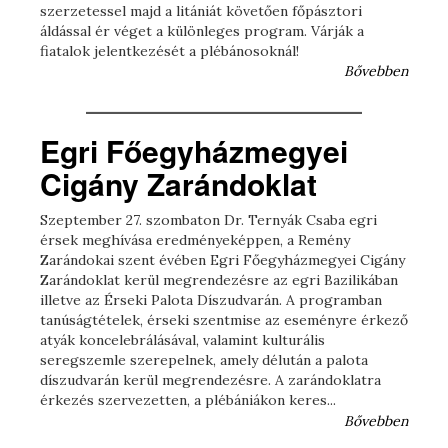
szerzetessel majd a litániát követően főpásztori
áldással ér véget a különleges program. Várják a
fiatalok jelentkezését a plébánosoknál!
Bővebben
Egri Főegyházmegyei
Cigány Zarándoklat
Szeptember 27. szombaton Dr. Ternyák Csaba egri
érsek meghívása eredményeképpen, a Remény
Zarándokai szent évében Egri Főegyházmegyei Cigány
Zarándoklat kerül megrendezésre az egri Bazilikában
illetve az Érseki Palota Díszudvarán. A programban
tanúságtételek, érseki szentmise az eseményre érkező
atyák koncelebrálásával, valamint kulturális
seregszemle szerepelnek, amely délután a palota
díszudvarán kerül megrendezésre. A zarándoklatra
érkezés szervezetten, a plébániákon keres...
Bővebben