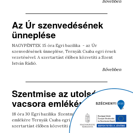
Bővebben
Az Úr szenvedésének
ünneplése
NAGYPÉNTEK 15 óra Egri bazilika - az Úr
szenvedésének ünneplése, Ternyák Csaba egri érsek
vezetésével. A szertartást élőben közvetíti a Szent
István Rádió.
Bővebben
Szentmise az utolsó
vacsora emlékére
18 óra 30 Egri bazilika Szentmise az utolsó vacsora
emlékére Ternyák Csaba egri érsek vezetésével A
szertartást élőben közvetíti a Szent István Rádió.
Bővebben