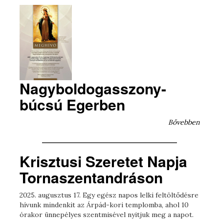
Nagyboldogasszony-
búcsú Egerben
Bővebben
Krisztusi Szeretet Napja
Tornaszentandráson
2025. augusztus 17. Egy egész napos lelki feltöltődésre
hívunk mindenkit az Árpád-kori templomba, ahol 10
órakor ünnepélyes szentmisével nyitjuk meg a napot.