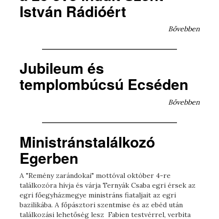
István Rádióért
Bővebben
Jubileum és
templombúcsú Ecséden
Bővebben
Ministránstalálkozó
Egerben
A "Remény zarándokai" mottóval október 4-re
találkozóra hívja és várja Ternyák Csaba egri érsek az
egri főegyházmegye ministráns fiataljait az egri
bazilikába. A főpásztori szentmise és az ebéd után
találkozási lehetőség lesz Fabien testvérrel, verbita