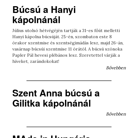
Búcsú a Hanyi
kápolnánál
Július utolsó hétvégéjén tartják a 31-es főút melletti
Hanyi kápolna búcsúját. 25-én, szombaton este 8
órakor szentmise és szentségimádás lesz, majd 26-án,
vasárnap búcsúi szentmise 11 órától. A búcsú szónoka
Papler Pál hevesi plébános lesz. Szeretettel várják a
híveket, zarándokokat!
Bővebben
Szent Anna búcsú a
Gilitka kápolnánál
Bővebben