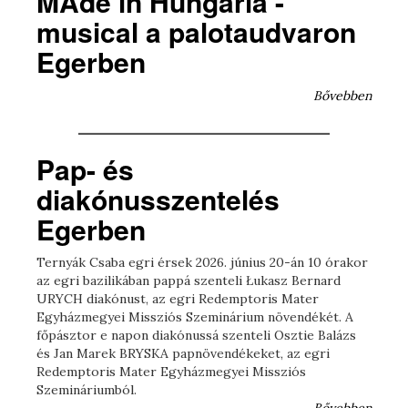
MAde in Hungária -
musical a palotaudvaron
Egerben
Bővebben
Pap- és
diakónusszentelés
Egerben
Ternyák Csaba egri érsek 2026. június 20-án 10 órakor
az egri bazilikában pappá szenteli Łukasz Bernard
URYCH diakónust, az egri Redemptoris Mater
Egyházmegyei Missziós Szeminárium növendékét. A
főpásztor e napon diakónussá szenteli Osztie Balázs
és Jan Marek BRYSKA papnövendékeket, az egri
Redemptoris Mater Egyházmegyei Missziós
Szemináriumból.