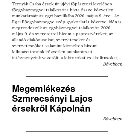
Ternyák Csaba érsek úr újévi főpásztori levelében
főegyházmegyei találkozóra hívta össze közvetlen
munkatársait az egri bazilikába 2026. május 9-ére: „Az
Egri Főegyházmegye szép gyakorlatát követve, idén is
megrendezzük az egyházmegyei találkozót. 2026.
május 9-én szeretettel hívom a paptestvéreket, az
állandó diakónusokat, szerzeteseket és
szerzetesnőket, valamint kiemelten hívom:
lelkipásztoraink közvetlen munkatársait,
intézményeink vezetőit, a lektorokat és akolitusokat,...
Bővebben
Megemlékezés
Szmrecsányi Lajos
érsekről Kápolnán
Bővebben