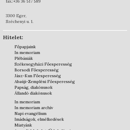
fax.:+36 36 517 589
3300 Eger,
Széchenyi u. 1.
Hitelet:
Főpapjaink
In memoriam
Plébániák
Székesegyházi Főesperesség
Borsodi Főesperesség
Jász-Kun Főesperesség
Abaúji-Zempléni Főesperesség
Papság, diakónusok
Állandó diakónusok
In memoriam
In memoriam archív
Napi evangélium
Imádságok, elmélkedések
Miatyánk