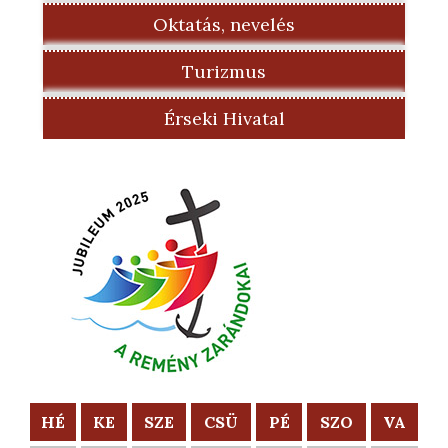
Oktatás, nevelés
Turizmus
Érseki Hivatal
HÉ
KE
SZE
CSÜ
PÉ
SZO
VA