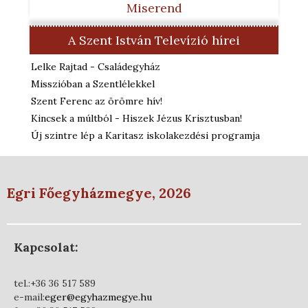
Miserend
A Szent István Televízió hírei
Lelke Rajtad - Családegyház
Misszióban a Szentlélekkel
Szent Ferenc az örömre hív!
Kincsek a múltból - Hiszek Jézus Krisztusban!
Új szintre lép a Karitasz iskolakezdési programja
Egri Főegyházmegye, 2026
Kapcsolat:
tel.:+36 36 517 589
e-mail:
eger@egyhazmegye.hu