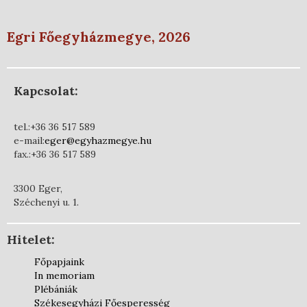
Egri Főegyházmegye, 2026
Kapcsolat:
tel.:+36 36 517 589
e-mail:
eger@egyhazmegye.hu
fax.:+36 36 517 589
3300 Eger,
Széchenyi u. 1.
Hitelet:
Főpapjaink
In memoriam
Plébániák
Székesegyházi Főesperesség