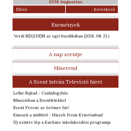
2026 Augusztus
Előző
Következő
Események
Verdi REQUIEM az egri bazilikában
(2026. 08. 21.
)
A nap szentje
Miserend
A Szent István Televízió hírei
Lelke Rajtad - Családegyház
Misszióban a Szentlélekkel
Szent Ferenc az örömre hív!
Kincsek a múltból - Hiszek Jézus Krisztusban!
Új szintre lép a Karitasz iskolakezdési programja