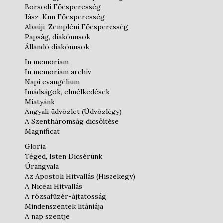
Borsodi Főesperesség
Jász-Kun Főesperesség
Abaúji-Zempléni Főesperesség
Papság, diakónusok
Állandó diakónusok
In memoriam
In memoriam archív
Napi evangélium
Imádságok, elmélkedések
Miatyánk
Angyali üdvözlet (Üdvözlégy)
A Szentháromság dicsőítése
Magnificat
Gloria
Téged, Isten Dicsérünk
Úrangyala
Az Apostoli Hitvallás (Hiszekegy)
A Niceai Hitvallás
A rózsafüzér-ájtatosság
Mindenszentek litániája
A nap szentje