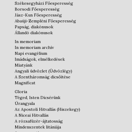
Székesegyházi Főesperesség
Borsodi Főesperesség
Jász-Kun Főesperesség
Abaúji-Zempléni Főesperesség
Papság, diakónusok
Állandó diakónusok
In memoriam
In memoriam archív
Napi evangélium
Imádságok, elmélkedések
Miatyánk
Angyali üdvözlet (Üdvözlégy)
A Szentháromság dicsőítése
Magnificat
Gloria
Téged, Isten Dicsérünk
Úrangyala
Az Apostoli Hitvallás (Hiszekegy)
A Niceai Hitvallás
A rózsafüzér-ájtatosság
Mindenszentek litániája