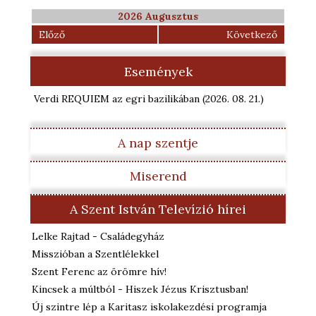
2026 Augusztus
Előző
Következő
Események
Verdi REQUIEM az egri bazilikában
(2026. 08. 21.
)
A nap szentje
Miserend
A Szent István Televízió hírei
Lelke Rajtad - Családegyház
Misszióban a Szentlélekkel
Szent Ferenc az örömre hív!
Kincsek a múltból - Hiszek Jézus Krisztusban!
Új szintre lép a Karitasz iskolakezdési programja