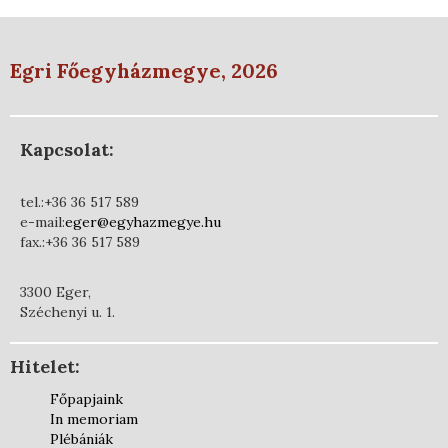
Egri Főegyházmegye, 2026
Kapcsolat:
tel.:+36 36 517 589
e-mail:
eger@egyhazmegye.hu
fax.:+36 36 517 589
3300 Eger,
Széchenyi u. 1.
Hitelet:
Főpapjaink
In memoriam
Plébániák