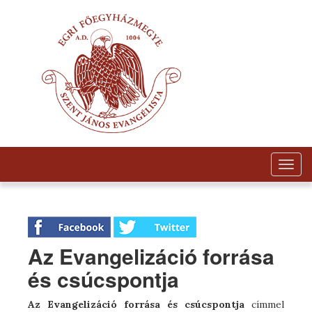
Togg
navig
Az Evangelizáció forrása
és csúcspontja
Az Evangelizáció forrása és csúcspontja
címmel