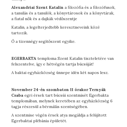
Alexandriai Szent Katalin
a filozófia és a filozófusok,
a tanulás és a tanulók, a könyvtárosok és a könyvtárak,
a fiatal nők és a dajkák védőszentje
Katalin, a legelterjedtebb keresztneveink közé
tartozik.
Ő a tizennégy segítőszent egyike.
EGERBAKTA
temploma Szent Katalin tiszteletére van
felszentelve, így e hétvégén tartja búcsúját!
A baktai egyházközség ünnepe idén két napos lesz.
November 24-én szombaton 11 órakor
Ternyák
Csaba
egri érsek tart búcsúi szentmisét Egerbakta
templomában, melynek keretében az egyházközség 6
tagja részesül a bérmálás szentségében.
A szentmise végén érsek atya megáldja a felújított
Egerbaktai plébánia épületét.