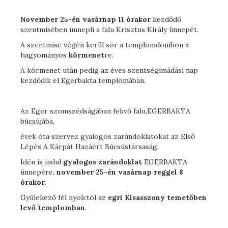
November 25-én vasárnap 11 órakor
kezdődő
szentmisében ünnepli a falu Krisztus Király ünnepét.
A szentmise végén kerül sor a templomdombon a
hagyományos
körmenet
re.
A körmenet után pedig az éves szentségimádási nap
kezdődik el Egerbakta templomában.
Az Eger szomszédságában fekvő falu,EGERBAKTA
búcsújába,
évek óta szervez gyalogos zarándoklatokat az Első
Lépés A Kárpát Hazáért Búcsústársaság.
Idén is indul
gyalogos zarándoklat
EGERBAKTA
ünnepére,
november 25-én vasárnap reggel 8
órakor.
Gyülekező fél nyolctól az
egri Kisasszony temetőben
levő templomban
.