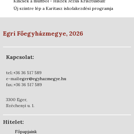
Kincsek a múltból - Hiszek Jézus Krisztusban!
Új szintre lép a Karitasz iskolakezdési programja
Egri Főegyházmegye, 2026
Kapcsolat:
tel.:+36 36 517 589
e-mail:
eger@egyhazmegye.hu
fax.:+36 36 517 589
3300 Eger,
Széchenyi u. 1.
Hitelet:
Főpapjaink