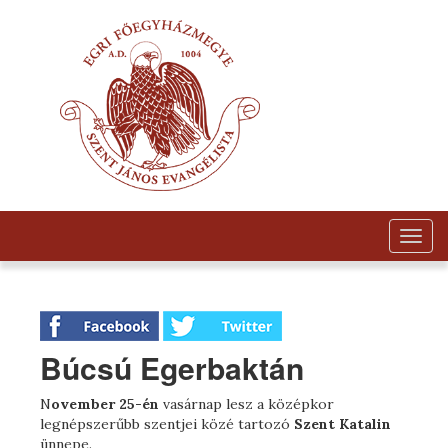
Togg
navig
Búcsú Egerbaktán
N
ovember 25-én
vasárnap lesz a középkor
legnépszerűbb szentjei közé tartozó
Szent Katalin
ünnepe.