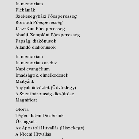
In memoriam
Plébániák
Székesegyházi Főesperesség
Borsodi Főesperesség
Jász-Kun Főesperesség
Abaúji-Zempléni Főesperesség
Papság, diakónusok
Állandó diakónusok
In memoriam
In memoriam archív
Napi evangélium
Imádságok, elmélkedések
Miatyánk
Angyali üdvözlet (Üdvözlégy)
A Szentháromság dicsőítése
Magnificat
Gloria
Téged, Isten Dicsérünk
Úrangyala
Az Apostoli Hitvallás (Hiszekegy)
A Niceai Hitvallás