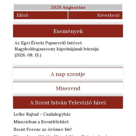
2026 Augusztus
Előző
Következő
Események
Az Egri Érseki Papnevelő Intézet
Nagyboldogasszony kápolnájának búcsúja
(2026. 08. 15.
)
A nap szentje
Miserend
A Szent István Televízió hírei
Lelke Rajtad - Családegyház
Misszióban a Szentlélekkel
Szent Ferenc az örömre hív!