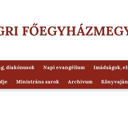
GRI FŐEGYHÁZMEG
g, diakónusok
Napi evangélium
Imádságok, e
dje
Ministráns sarok
Archívum
Könyvaján