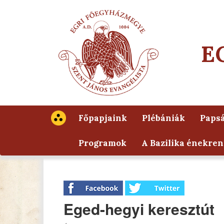
E
Főpapjaink
Plébániák
Papsá
Programok
A Bazilika énekren
Eged-hegyi keresztút