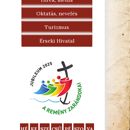
Oktatás, nevelés
Turizmus
Érseki Hivatal
HÉ
KE
SZE
CSÜ
PÉ
SZO
VA