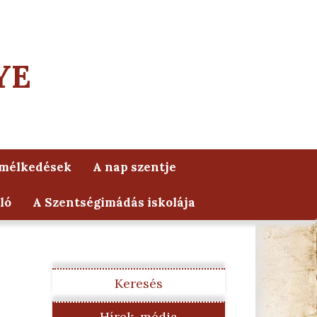
YE
lmélkedések
A nap szentje
ló
A Szentségimádás iskolája
Keresés
Hírek, média