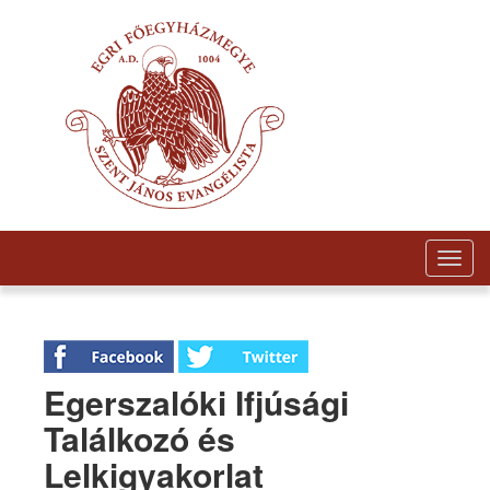
Togg
navig
Egerszalóki Ifjúsági
Találkozó és
Lelkigyakorlat