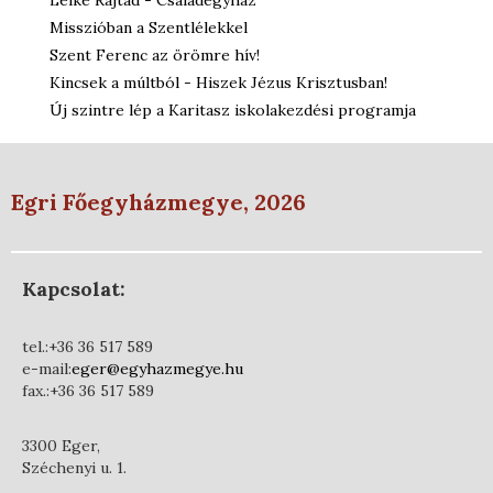
Lelke Rajtad - Családegyház
Misszióban a Szentlélekkel
Szent Ferenc az örömre hív!
Kincsek a múltból - Hiszek Jézus Krisztusban!
Új szintre lép a Karitasz iskolakezdési programja
Egri Főegyházmegye, 2026
Kapcsolat:
tel.:+36 36 517 589
e-mail:
eger@egyhazmegye.hu
fax.:+36 36 517 589
3300 Eger,
Széchenyi u. 1.