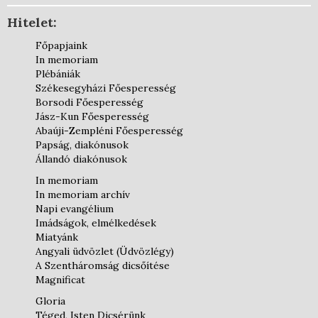
Hitelet:
Főpapjaink
In memoriam
Plébániák
Székesegyházi Főesperesség
Borsodi Főesperesség
Jász-Kun Főesperesség
Abaúji-Zempléni Főesperesség
Papság, diakónusok
Állandó diakónusok
In memoriam
In memoriam archív
Napi evangélium
Imádságok, elmélkedések
Miatyánk
Angyali üdvözlet (Üdvözlégy)
A Szentháromság dicsőítése
Magnificat
Gloria
Téged, Isten Dicsérünk