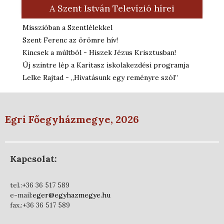
A Szent István Televízió hírei
Misszióban a Szentlélekkel
Szent Ferenc az örömre hív!
Kincsek a múltból - Hiszek Jézus Krisztusban!
Új szintre lép a Karitasz iskolakezdési programja
Lelke Rajtad - „Hivatásunk egy reményre szól”
Egri Főegyházmegye, 2026
Kapcsolat:
tel.:+36 36 517 589
e-mail:
eger@egyhazmegye.hu
fax.:+36 36 517 589