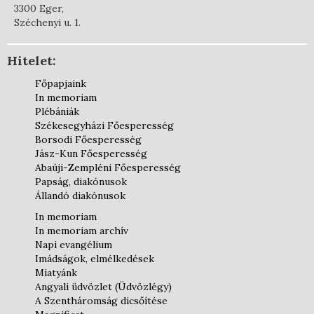
3300 Eger,
Széchenyi u. 1.
Hitelet:
Főpapjaink
In memoriam
Plébániák
Székesegyházi Főesperesség
Borsodi Főesperesség
Jász-Kun Főesperesség
Abaúji-Zempléni Főesperesség
Papság, diakónusok
Állandó diakónusok
In memoriam
In memoriam archív
Napi evangélium
Imádságok, elmélkedések
Miatyánk
Angyali üdvözlet (Üdvözlégy)
A Szentháromság dicsőítése