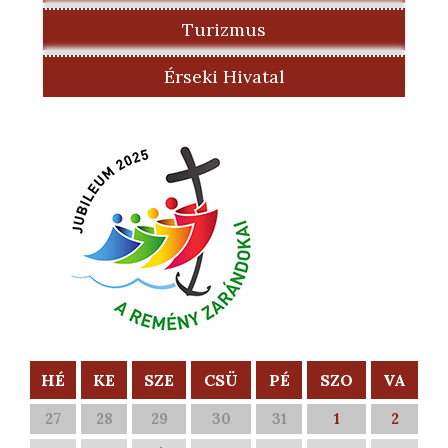
Turizmus
Érseki Hivatal
HÉ
KE
SZE
CSÜ
PÉ
SZO
VA
27
28
29
30
31
1
2