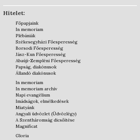
Hitelet:
Főpapjaink
In memoriam
Plébániák
Székesegyházi Főesperesség
Borsodi Főesperesség
Jász-Kun Főesperesség
Abaúji-Zempléni Főesperesség
Papság, diakónusok
Állandó diakónusok
In memoriam
In memoriam archív
Napi evangélium
Imádságok, elmélkedések
Miatyánk
Angyali üdvözlet (Üdvözlégy)
A Szentháromság dicsőítése
Magnificat
Gloria