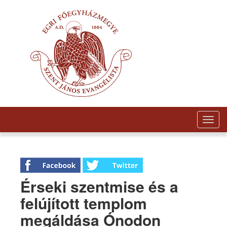
Togg
navig
Érseki szentmise és a
felújított templom
megáldása Ónodon