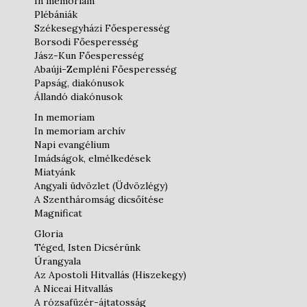
In memoriam
Plébániák
Székesegyházi Főesperesség
Borsodi Főesperesség
Jász-Kun Főesperesség
Abaúji-Zempléni Főesperesség
Papság, diakónusok
Állandó diakónusok
In memoriam
In memoriam archív
Napi evangélium
Imádságok, elmélkedések
Miatyánk
Angyali üdvözlet (Üdvözlégy)
A Szentháromság dicsőítése
Magnificat
Gloria
Téged, Isten Dicsérünk
Úrangyala
Az Apostoli Hitvallás (Hiszekegy)
A Niceai Hitvallás
A rózsafüzér-ájtatosság