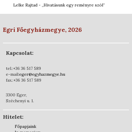
Lelke Rajtad - „Hivatásunk egy reményre szól”
Egri Főegyházmegye, 2026
Kapcsolat:
tel.:+36 36 517 589
e-mail:
eger@egyhazmegye.hu
fax.:+36 36 517 589
3300 Eger,
Széchenyi u. 1.
Hitelet:
Főpapjaink