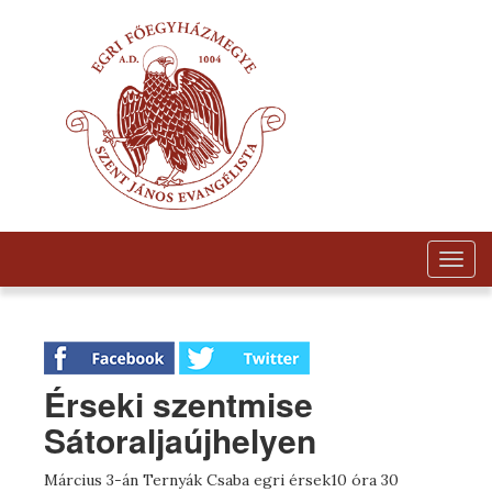
Togg
navig
Érseki szentmise
Sátoraljaújhelyen
Március 3-án Ternyák Csaba egri érsek10 óra 30