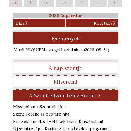
31
1
2
3
4
5
6
2026 Augusztus
Előző
Következő
Események
Verdi REQUIEM az egri bazilikában
(2026. 08. 21.
)
A nap szentje
Miserend
A Szent István Televízió hírei
Misszióban a Szentlélekkel
Szent Ferenc az örömre hív!
Kincsek a múltból - Hiszek Jézus Krisztusban!
Új szintre lép a Karitasz iskolakezdési programja