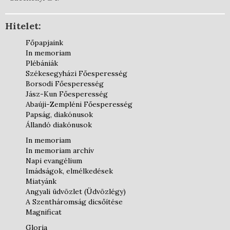
Hitelet:
Főpapjaink
In memoriam
Plébániák
Székesegyházi Főesperesség
Borsodi Főesperesség
Jász-Kun Főesperesség
Abaúji-Zempléni Főesperesség
Papság, diakónusok
Állandó diakónusok
In memoriam
In memoriam archív
Napi evangélium
Imádságok, elmélkedések
Miatyánk
Angyali üdvözlet (Üdvözlégy)
A Szentháromság dicsőítése
Magnificat
Gloria