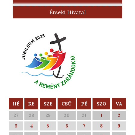
Érseki Hivatal
HÉ
KE
SZE
CSÜ
PÉ
SZO
VA
27
28
29
30
31
1
2
3
4
5
6
7
8
9