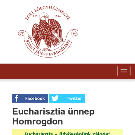
Togg
navig
Eucharisztia ünnep
Homrogdon