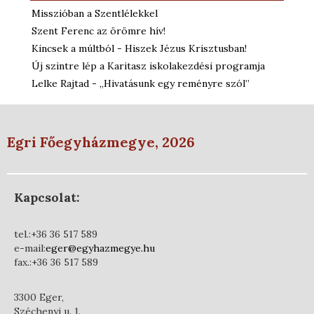
Misszióban a Szentlélekkel
Szent Ferenc az örömre hív!
Kincsek a múltból - Hiszek Jézus Krisztusban!
Új szintre lép a Karitasz iskolakezdési programja
Lelke Rajtad - „Hivatásunk egy reményre szól”
Egri Főegyházmegye, 2026
Kapcsolat:
tel.:+36 36 517 589
e-mail:
eger@egyhazmegye.hu
fax.:+36 36 517 589
3300 Eger,
Széchenyi u. 1.