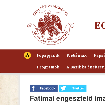
E
Főpapjaink
Plébániák
Papsá
Programok
A Bazilika énekren
Fatimai engesztelő i