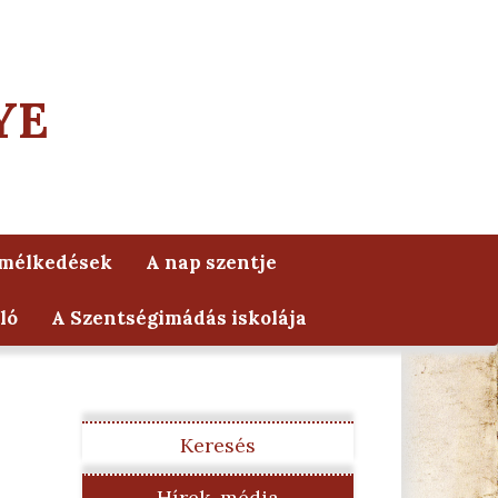
YE
lmélkedések
A nap szentje
ló
A Szentségimádás iskolája
Keresés
Hírek, média