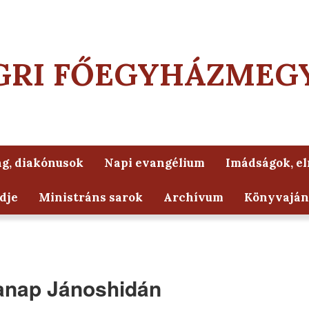
GRI FŐEGYHÁZMEG
g, diakónusok
Napi evangélium
Imádságok, e
dje
Ministráns sarok
Archívum
Könyvaján
manap Jánoshidán