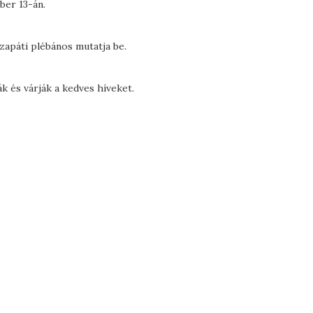
ber 13-án.
szapáti plébános mutatja be.
 és várják a kedves híveket.