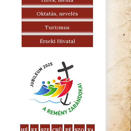
Oktatás, nevelés
Turizmus
Érseki Hivatal
HÉ
KE
SZE
CSÜ
PÉ
SZO
VA