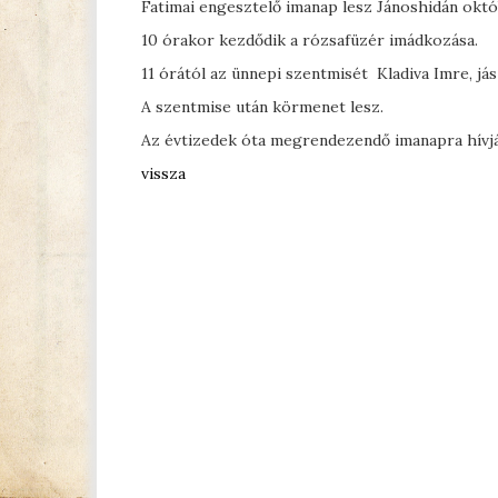
Fatimai engesztelő imanap lesz Jánoshidán októ
10 órakor kezdődik a rózsafüzér imádkozása.
11 órától az ünnepi szentmisét Kladiva Imre, já
A szentmise után körmenet lesz.
Az évtizedek óta megrendezendő imanapra hívják
vissza