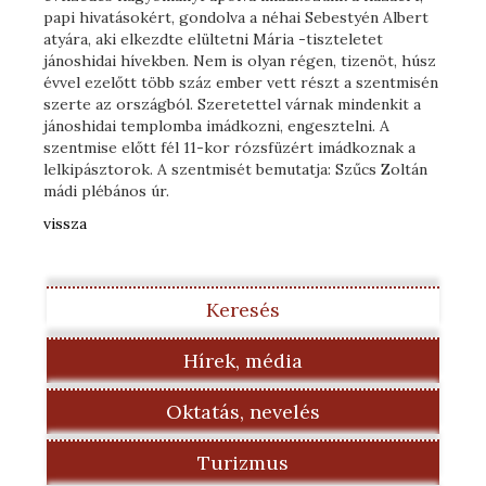
papi hivatásokért, gondolva a néhai Sebestyén Albert
atyára, aki elkezdte elültetni Mária -tiszteletet
jánoshidai hívekben. Nem is olyan régen, tizenöt, húsz
évvel ezelőtt több száz ember vett részt a szentmisén
szerte az országból. Szeretettel várnak mindenkit a
jánoshidai templomba imádkozni, engesztelni. A
szentmise előtt fél 11-kor rózsfüzért imádkoznak a
lelkipásztorok. A szentmisét bemutatja: Szűcs Zoltán
mádi plébános úr.
vissza
Keresés
Hírek, média
Oktatás, nevelés
Turizmus