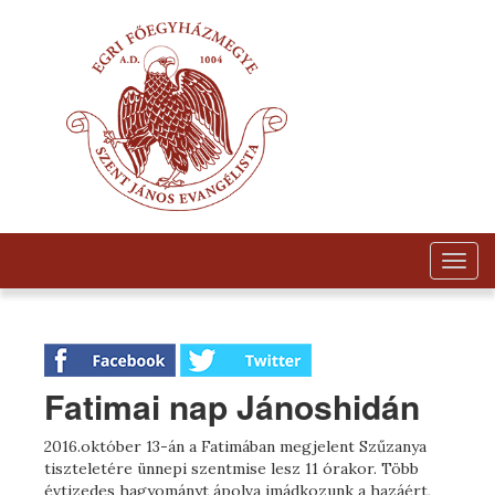
Togg
navig
Fatimai nap Jánoshidán
2016.október 13-án a Fatimában megjelent Szűzanya
tiszteletére ünnepi szentmise lesz 11 órakor. Több
évtizedes hagyományt ápolva imádkozunk a hazáért,