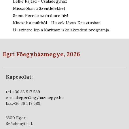
Lelke Rajtad - Családegyház
Misszióban a Szentlélekkel
Szent Ferenc az örömre hív!
Kincsek a múltból - Hiszek Jézus Krisztusban!
Új szintre lép a Karitasz iskolakezdési programja
Egri Főegyházmegye, 2026
Kapcsolat:
tel.:+36 36 517 589
e-mail:
eger@egyhazmegye.hu
fax.:+36 36 517 589
3300 Eger,
Széchenyi u. 1.