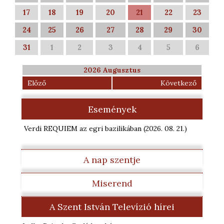
17
18
19
20
21
22
23
24
25
26
27
28
29
30
31
1
2
3
4
5
6
2026 Augusztus
Előző
Következő
Események
Verdi REQUIEM az egri bazilikában
(2026. 08. 21.
)
A nap szentje
Miserend
A Szent István Televízió hírei