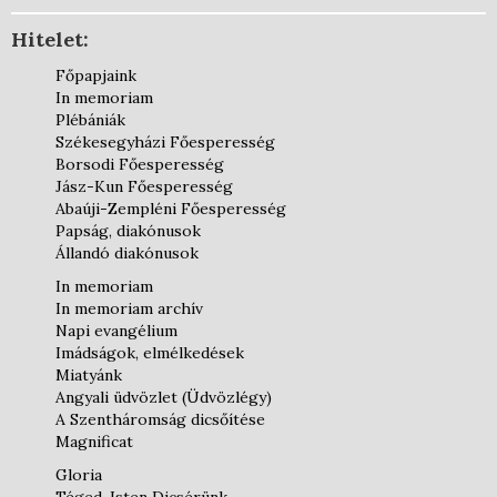
Hitelet:
Főpapjaink
In memoriam
Plébániák
Székesegyházi Főesperesség
Borsodi Főesperesség
Jász-Kun Főesperesség
Abaúji-Zempléni Főesperesség
Papság, diakónusok
Állandó diakónusok
In memoriam
In memoriam archív
Napi evangélium
Imádságok, elmélkedések
Miatyánk
Angyali üdvözlet (Üdvözlégy)
A Szentháromság dicsőítése
Magnificat
Gloria