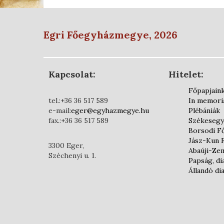
Egri Főegyházmegye, 2026
Kapcsolat:
Hitelet:
Főpapjain
tel.:+36 36 517 589
In memor
e-mail:
eger@egyhazmegye.hu
Plébániák
fax.:+36 36 517 589
Székesegy
Borsodi F
Jász-Kun 
3300 Eger,
Abaúji-Ze
Széchenyi u. 1.
Papság, d
Állandó d