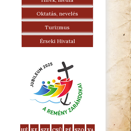
Oktatás, nevelés
Turizmus
Érseki Hivatal
HÉ
KE
SZE
CSÜ
PÉ
SZO
VA