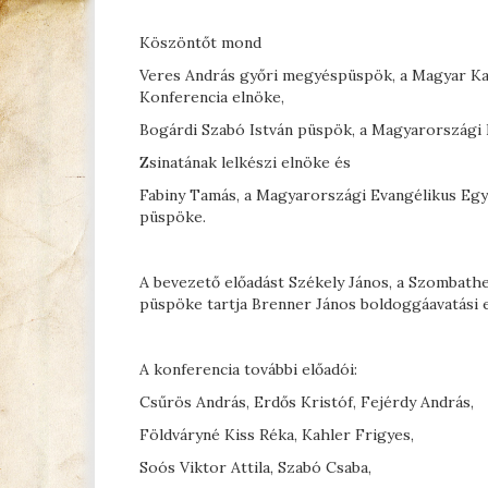
Köszöntőt mond
Veres András győri megyéspüspök, a Magyar Ka
Konferencia elnöke,
Bogárdi Szabó István püspök, a Magyarországi
Zsinatának lelkészi elnöke és
Fabiny Tamás, a Magyarországi Evangélikus Egy
püspöke.
A bevezető előadást Székely János, a Szombat
püspöke tartja Brenner János boldoggáavatási e
A konferencia további előadói:
Csűrös András, Erdős Kristóf, Fejérdy András,
Földváryné Kiss Réka, Kahler Frigyes,
Soós Viktor Attila, Szabó Csaba,