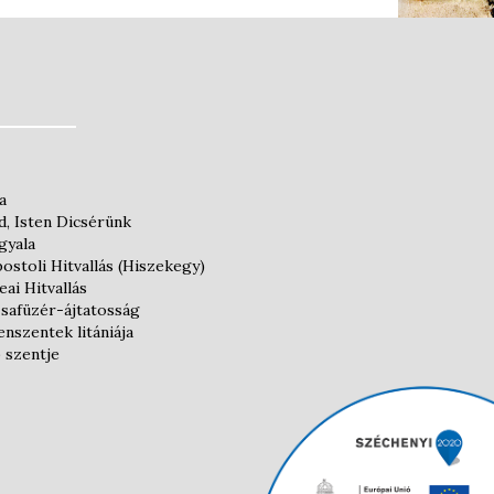
a
, Isten Dicsérünk
gyala
ostoli Hitvallás (Hiszekegy)
eai Hitvallás
safüzér-ájtatosság
nszentek litániája
 szentje