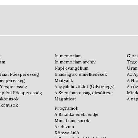
k
In memoriam
Glori
iam
In memoriam archív
Téged
Napi evangélium
Úran
házi Főesperesség
Imádságok, elmélkedések
Az Ap
őesperesség
Miatyánk
A Nic
Főesperesség
Angyali üdvözlet (Üdvözlégy)
A róz
mpléni Főesperesség
A Szentháromság dicsőítése
Minde
iakónusok
Magnificat
A nap
iakónusok
Programok
A Bazilika énekrendje
Ministráns sarok
Archívum
Könyvajánló