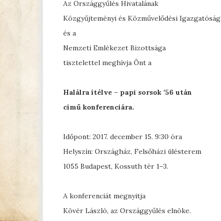
Az Országgyűlés Hivatalának
Közgyűjteményi és Közművelődési Igazgatóság
és a
Nemzeti Emlékezet Bizottsága
tisztelettel meghívja Önt a
Halálra ítélve – papi sorsok ’56 után
című konferenciára.
Időpont: 2017. december 15. 9:30 óra
Helyszín: Országház, Felsőházi ülésterem
1055 Budapest, Kossuth tér 1–3.
A konferenciát megnyitja
Kövér László, az Országgyűlés elnöke.