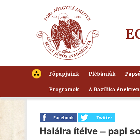
E
Főpapjaink
Plébániák
Papsá
Programok
A Bazilika énekren
Halálra ítélve – papi 