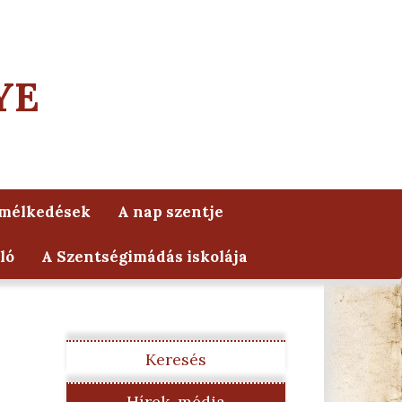
YE
lmélkedések
A nap szentje
ló
A Szentségimádás iskolája
Keresés
Hírek, média