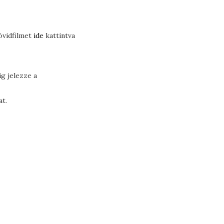
övidfilmet
ide
kattintva
ig jelezze a
t.