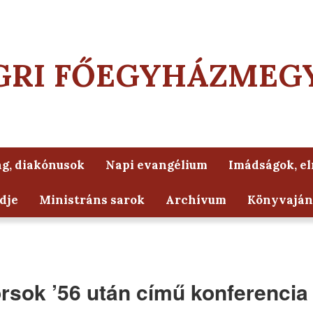
GRI FŐEGYHÁZMEG
g, diakónusok
Napi evangélium
Imádságok, e
dje
Ministráns sarok
Archívum
Könyvaján
sorsok ’56 után című konferencia