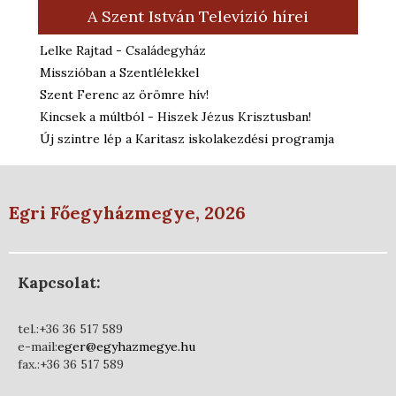
A Szent István Televízió hírei
Lelke Rajtad - Családegyház
Misszióban a Szentlélekkel
Szent Ferenc az örömre hív!
Kincsek a múltból - Hiszek Jézus Krisztusban!
Új szintre lép a Karitasz iskolakezdési programja
Egri Főegyházmegye, 2026
Kapcsolat:
tel.:+36 36 517 589
e-mail:
eger@egyhazmegye.hu
fax.:+36 36 517 589