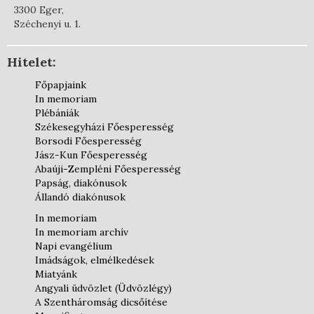
3300 Eger,
Széchenyi u. 1.
Hitelet:
Főpapjaink
In memoriam
Plébániák
Székesegyházi Főesperesség
Borsodi Főesperesség
Jász-Kun Főesperesség
Abaúji-Zempléni Főesperesség
Papság, diakónusok
Állandó diakónusok
In memoriam
In memoriam archív
Napi evangélium
Imádságok, elmélkedések
Miatyánk
Angyali üdvözlet (Üdvözlégy)
A Szentháromság dicsőítése