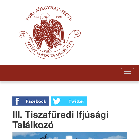
Togg
navig
III. Tiszafüredi Ifjúsági
Találkozó