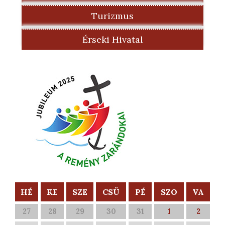
Turizmus
Érseki Hivatal
HÉ
KE
SZE
CSÜ
PÉ
SZO
VA
27
28
29
30
31
1
2