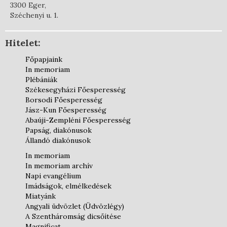
3300 Eger,
Széchenyi u. 1.
Hitelet:
Főpapjaink
In memoriam
Plébániák
Székesegyházi Főesperesség
Borsodi Főesperesség
Jász-Kun Főesperesség
Abaúji-Zempléni Főesperesség
Papság, diakónusok
Állandó diakónusok
In memoriam
In memoriam archív
Napi evangélium
Imádságok, elmélkedések
Miatyánk
Angyali üdvözlet (Üdvözlégy)
A Szentháromság dicsőítése
Magnificat