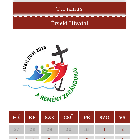
Turizmus
Érseki Hivatal
HÉ
KE
SZE
CSÜ
PÉ
SZO
VA
27
28
29
30
31
1
2