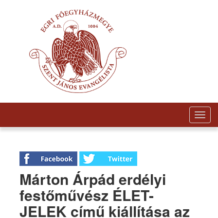
Togg
navig
Márton Árpád erdélyi
festőművész ÉLET-
JELEK című kiállítása az