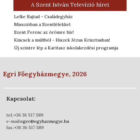
A Szent István Televízió hírei
Lelke Rajtad - Családegyház
Misszióban a Szentlélekkel
Szent Ferenc az örömre hív!
Kincsek a múltból - Hiszek Jézus Krisztusban!
Új szintre lép a Karitasz iskolakezdési programja
Egri Főegyházmegye, 2026
Kapcsolat:
tel.:+36 36 517 589
e-mail:
eger@egyhazmegye.hu
fax.:+36 36 517 589