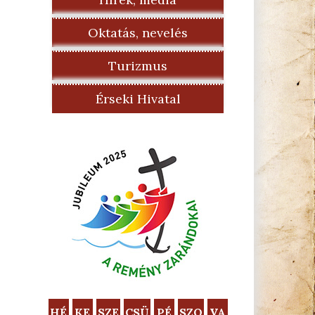
Oktatás, nevelés
Turizmus
Érseki Hivatal
HÉ
KE
SZE
CSÜ
PÉ
SZO
VA