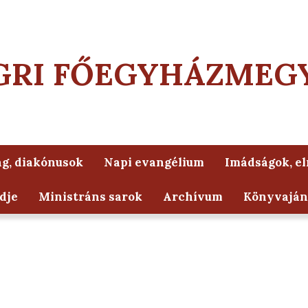
GRI FŐEGYHÁZMEG
g, diakónusok
Napi evangélium
Imádságok, e
dje
Ministráns sarok
Archívum
Könyvaján