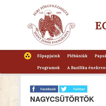
E
Főpapjaink
Plébániák
Papsá
Programok
A Bazilika énekren
NAGYCSÜTÖRTÖK