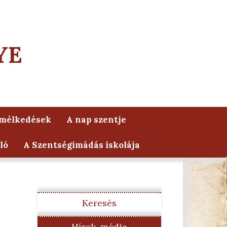
YE
lmélkedések
A nap szentje
ló
A Szentségimádás iskolája
Keresés
Hírek, média