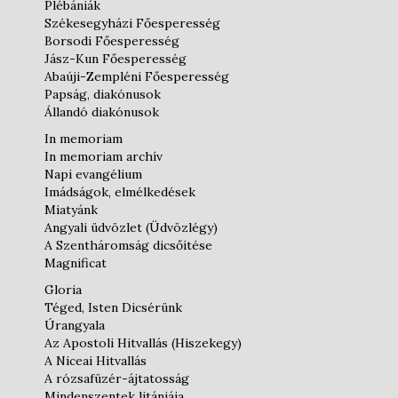
Plébániák
Székesegyházi Főesperesség
Borsodi Főesperesség
Jász-Kun Főesperesség
Abaúji-Zempléni Főesperesség
Papság, diakónusok
Állandó diakónusok
In memoriam
In memoriam archív
Napi evangélium
Imádságok, elmélkedések
Miatyánk
Angyali üdvözlet (Üdvözlégy)
A Szentháromság dicsőítése
Magnificat
Gloria
Téged, Isten Dicsérünk
Úrangyala
Az Apostoli Hitvallás (Hiszekegy)
A Niceai Hitvallás
A rózsafüzér-ájtatosság
Mindenszentek litániája