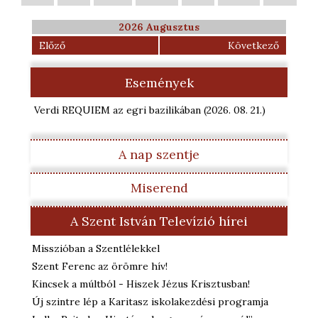
2026 Augusztus
Előző
Következő
Események
Verdi REQUIEM az egri bazilikában
(2026. 08. 21.
)
A nap szentje
Miserend
A Szent István Televízió hírei
Misszióban a Szentlélekkel
Szent Ferenc az örömre hív!
Kincsek a múltból - Hiszek Jézus Krisztusban!
Új szintre lép a Karitasz iskolakezdési programja