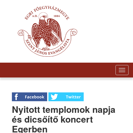
Togg
navig
Nyitott templomok napja
és dicsőítő koncert
Egerben