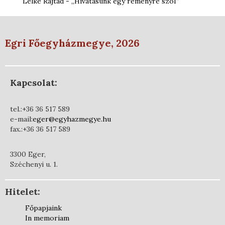
Lelke Rajtad - „Hivatásunk egy reményre szól”
Egri Főegyházmegye, 2026
Kapcsolat:
tel.:+36 36 517 589
e-mail:
eger@egyhazmegye.hu
fax.:+36 36 517 589
3300 Eger,
Széchenyi u. 1.
Hitelet:
Főpapjaink
In memoriam