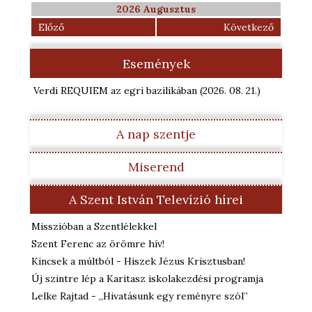
2026 Augusztus
Előző
Következő
Események
Verdi REQUIEM az egri bazilikában
(2026. 08. 21.
)
A nap szentje
Miserend
A Szent István Televízió hírei
Misszióban a Szentlélekkel
Szent Ferenc az örömre hív!
Kincsek a múltból - Hiszek Jézus Krisztusban!
Új szintre lép a Karitasz iskolakezdési programja
Lelke Rajtad - „Hivatásunk egy reményre szól”