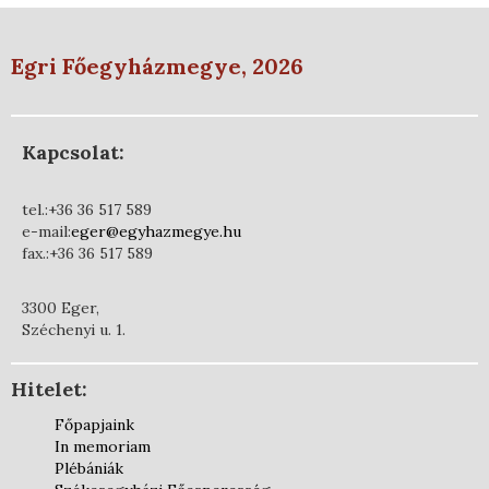
Egri Főegyházmegye, 2026
Kapcsolat:
tel.:+36 36 517 589
e-mail:
eger@egyhazmegye.hu
fax.:+36 36 517 589
3300 Eger,
Széchenyi u. 1.
Hitelet:
Főpapjaink
In memoriam
Plébániák