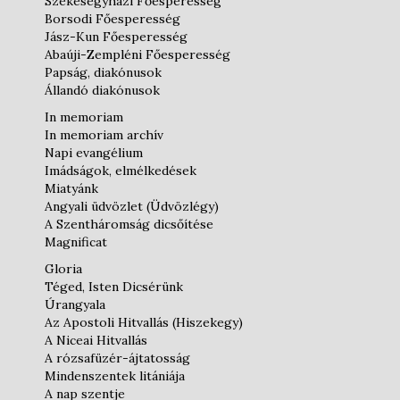
Székesegyházi Főesperesség
Borsodi Főesperesség
Jász-Kun Főesperesség
Abaúji-Zempléni Főesperesség
Papság, diakónusok
Állandó diakónusok
In memoriam
In memoriam archív
Napi evangélium
Imádságok, elmélkedések
Miatyánk
Angyali üdvözlet (Üdvözlégy)
A Szentháromság dicsőítése
Magnificat
Gloria
Téged, Isten Dicsérünk
Úrangyala
Az Apostoli Hitvallás (Hiszekegy)
A Niceai Hitvallás
A rózsafüzér-ájtatosság
Mindenszentek litániája
A nap szentje