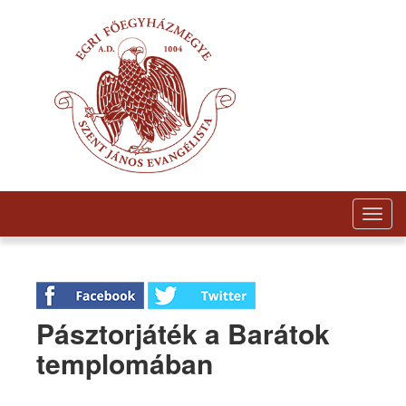
Togg
navig
Pásztorjáték a Barátok
templomában