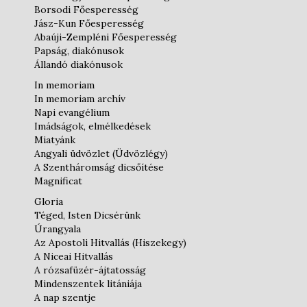
Borsodi Főesperesség
Jász-Kun Főesperesség
Abaúji-Zempléni Főesperesség
Papság, diakónusok
Állandó diakónusok
In memoriam
In memoriam archív
Napi evangélium
Imádságok, elmélkedések
Miatyánk
Angyali üdvözlet (Üdvözlégy)
A Szentháromság dicsőítése
Magnificat
Gloria
Téged, Isten Dicsérünk
Úrangyala
Az Apostoli Hitvallás (Hiszekegy)
A Niceai Hitvallás
A rózsafüzér-ájtatosság
Mindenszentek litániája
A nap szentje