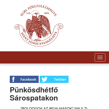
Togg
navig
Pünkösdhétfő
Sárospatakon