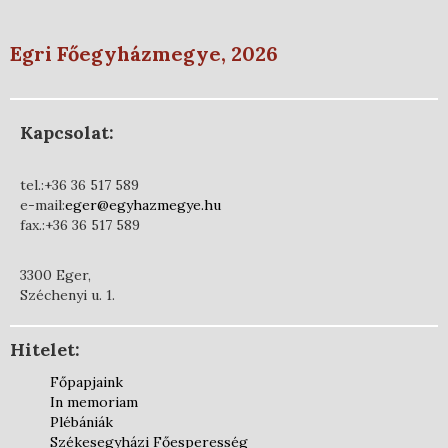
Egri Főegyházmegye, 2026
Kapcsolat:
tel.:+36 36 517 589
e-mail:
eger@egyhazmegye.hu
fax.:+36 36 517 589
3300 Eger,
Széchenyi u. 1.
Hitelet:
Főpapjaink
In memoriam
Plébániák
Székesegyházi Főesperesség