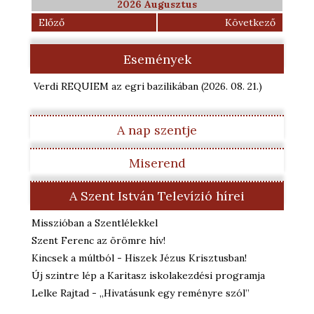
2026 Augusztus
Előző
Következő
Események
Verdi REQUIEM az egri bazilikában
(2026. 08. 21.
)
A nap szentje
Miserend
A Szent István Televízió hírei
Misszióban a Szentlélekkel
Szent Ferenc az örömre hív!
Kincsek a múltból - Hiszek Jézus Krisztusban!
Új szintre lép a Karitasz iskolakezdési programja
Lelke Rajtad - „Hivatásunk egy reményre szól”