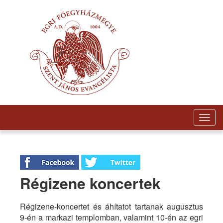
Togg
navig
Régizene koncertek
Régizene-koncertet és áhítatot tartanak augusztus
9-én a markazi templomban, valamint 10-én az egri