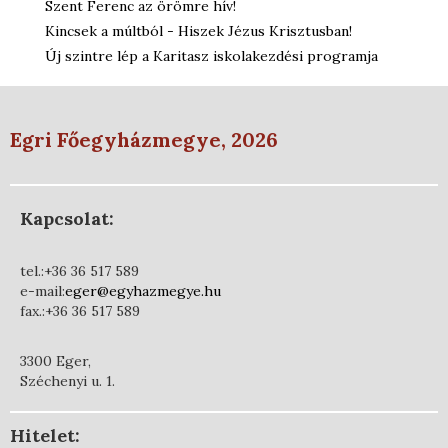
Szent Ferenc az örömre hív!
Kincsek a múltból - Hiszek Jézus Krisztusban!
Új szintre lép a Karitasz iskolakezdési programja
Egri Főegyházmegye, 2026
Kapcsolat:
tel.:+36 36 517 589
e-mail:
eger@egyhazmegye.hu
fax.:+36 36 517 589
3300 Eger,
Széchenyi u. 1.
Hitelet: