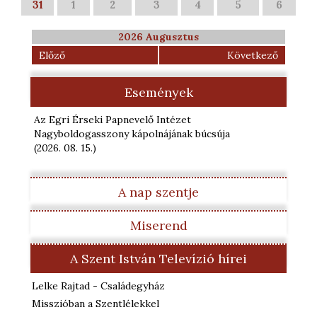
31
1
2
3
4
5
6
2026 Augusztus
Előző
Következő
Események
Az Egri Érseki Papnevelő Intézet
Nagyboldogasszony kápolnájának búcsúja
(2026. 08. 15.
)
A nap szentje
Miserend
A Szent István Televízió hírei
Lelke Rajtad - Családegyház
Misszióban a Szentlélekkel