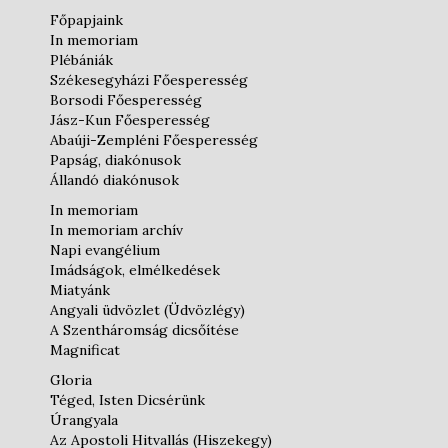
Főpapjaink
In memoriam
Plébániák
Székesegyházi Főesperesség
Borsodi Főesperesség
Jász-Kun Főesperesség
Abaúji-Zempléni Főesperesség
Papság, diakónusok
Állandó diakónusok
In memoriam
In memoriam archív
Napi evangélium
Imádságok, elmélkedések
Miatyánk
Angyali üdvözlet (Üdvözlégy)
A Szentháromság dicsőítése
Magnificat
Gloria
Téged, Isten Dicsérünk
Úrangyala
Az Apostoli Hitvallás (Hiszekegy)