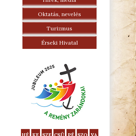
Oktatás, nevelés
Turizmus
Érseki Hivatal
HÉ
KE
SZE
CSÜ
PÉ
SZO
VA