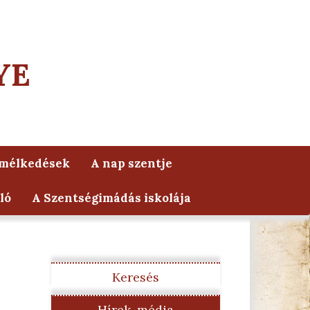
YE
lmélkedések
A nap szentje
ló
A Szentségimádás iskolája
Keresés
Hírek, média