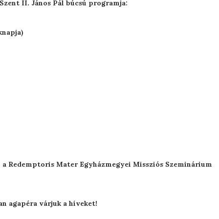
Szent II. János Pál búcsú programja:
knapja)
ki a Redemptoris Mater Egyházmegyei Missziós Szeminárium
n agapéra várjuk a híveket!