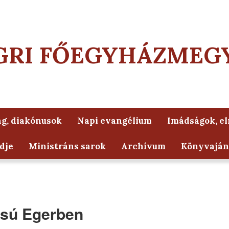
GRI FŐEGYHÁZMEG
g, diakónusok
Napi evangélium
Imádságok, e
dje
Ministráns sarok
Archívum
Könyvaján
úcsú Egerben