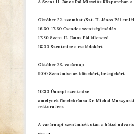
A Szent II. János Pál Missziós Központban a 
Október 22. szombat (Szt. II. János Pál emlé
16:30-17:30 Csendes szentségimádás
17:30 Szent II. János Pál kilenced
18:00 Szentmise a családokért
Október 23. vasárnap
9:00 Szentmise az idősekért, betegekért
10:30 Ünnepi szentmise
amelynek főcelebránsa Dr. Michal Muszyns
rektora lesz
A vasárnapi szentmisék után a hátsó udvarba
vissza