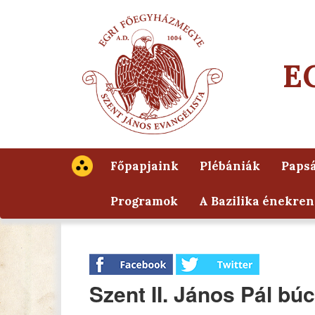
E
Főpapjaink
Plébániák
Papsá
Programok
A Bazilika énekren
Szent II. János Pál b