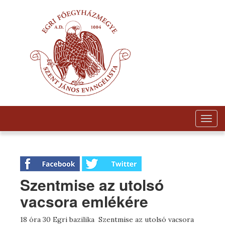
Togg
navig
Szentmise az utolsó
vacsora emlékére
18 óra 30 Egri bazilika Szentmise az utolsó vacsora