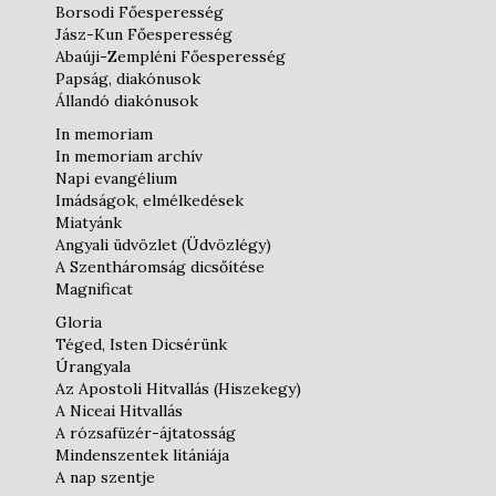
Borsodi Főesperesség
Jász-Kun Főesperesség
Abaúji-Zempléni Főesperesség
Papság, diakónusok
Állandó diakónusok
In memoriam
In memoriam archív
Napi evangélium
Imádságok, elmélkedések
Miatyánk
Angyali üdvözlet (Üdvözlégy)
A Szentháromság dicsőítése
Magnificat
Gloria
Téged, Isten Dicsérünk
Úrangyala
Az Apostoli Hitvallás (Hiszekegy)
A Niceai Hitvallás
A rózsafüzér-ájtatosság
Mindenszentek litániája
A nap szentje