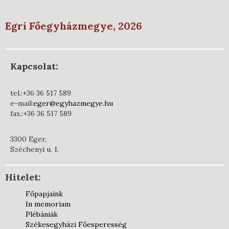
Egri Főegyházmegye, 2026
Kapcsolat:
tel.:+36 36 517 589
e-mail:
eger@egyhazmegye.hu
fax.:+36 36 517 589
3300 Eger,
Széchenyi u. 1.
Hitelet:
Főpapjaink
In memoriam
Plébániák
Székesegyházi Főesperesség