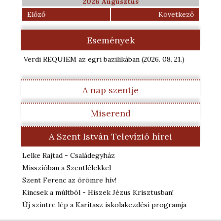
2026 Augusztus
Előző
Következő
Események
Verdi REQUIEM az egri bazilikában
(2026. 08. 21.
)
A nap szentje
Miserend
A Szent István Televízió hírei
Lelke Rajtad - Családegyház
Misszióban a Szentlélekkel
Szent Ferenc az örömre hív!
Kincsek a múltból - Hiszek Jézus Krisztusban!
Új szintre lép a Karitasz iskolakezdési programja