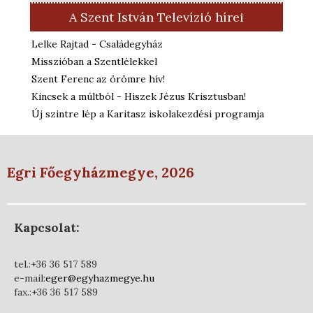
A Szent István Televízió hírei
Lelke Rajtad - Családegyház
Misszióban a Szentlélekkel
Szent Ferenc az örömre hív!
Kincsek a múltból - Hiszek Jézus Krisztusban!
Új szintre lép a Karitasz iskolakezdési programja
Egri Főegyházmegye, 2026
Kapcsolat:
tel.:+36 36 517 589
e-mail:
eger@egyhazmegye.hu
fax.:+36 36 517 589