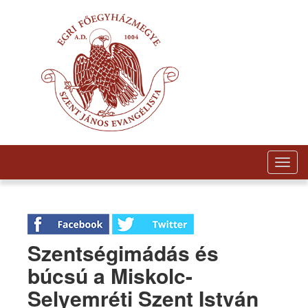
Togg
navig
Szentségimádás és
búcsú a Miskolc-
Selyemréti Szent István