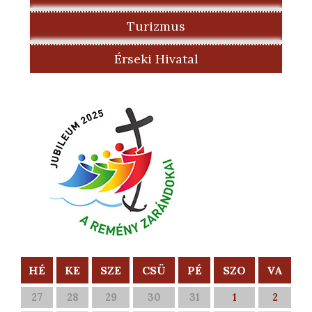
Turizmus
Érseki Hivatal
HÉ
KE
SZE
CSÜ
PÉ
SZO
VA
27
28
29
30
31
1
2