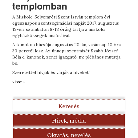
templomban
A Miskolc-Selyemréti Szent István templom évi
egésznapos szentségimádási napját 2017. augusztus
19-én, szombaton 8-18 óráig tartja a miskolci
egyházközségek imaóráival.
A templom búcsúja augusztus 20-án, vasárnap 10 óra
30 perctől lesz. Az ünnepi szentmisét Szabó József
Béla c. kanonok, zenei igazgató, ny. plébános mutatja
be.
Szeretettel hívják és várják a híveket!
vissza
Keresés
Hírek, média
Oktatás, nevelés