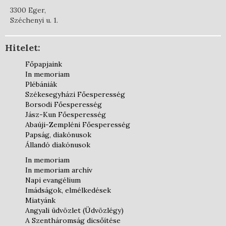
3300 Eger,
Széchenyi u. 1.
Hitelet:
Főpapjaink
In memoriam
Plébániák
Székesegyházi Főesperesség
Borsodi Főesperesség
Jász-Kun Főesperesség
Abaúji-Zempléni Főesperesség
Papság, diakónusok
Állandó diakónusok
In memoriam
In memoriam archív
Napi evangélium
Imádságok, elmélkedések
Miatyánk
Angyali üdvözlet (Üdvözlégy)
A Szentháromság dicsőítése