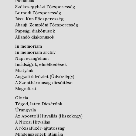
Plébániák
Székesegyházi Főesperesség
Borsodi Főesperesség
Jász-Kun Főesperesség
Abaúji-Zempléni Főesperesség
Papság, diakónusok
Állandó diakónusok
In memoriam
In memoriam archív
Napi evangélium
Imádságok, elmélkedések
Miatyánk
Angyali üdvözlet (Üdvözlégy)
A Szentháromság dicsőítése
Magnificat
Gloria
Téged, Isten Dicsérünk
Úrangyala
Az Apostoli Hitvallás (Hiszekegy)
A Niceai Hitvallás
A rózsafüzér-ájtatosság
Mindenszentek litániája