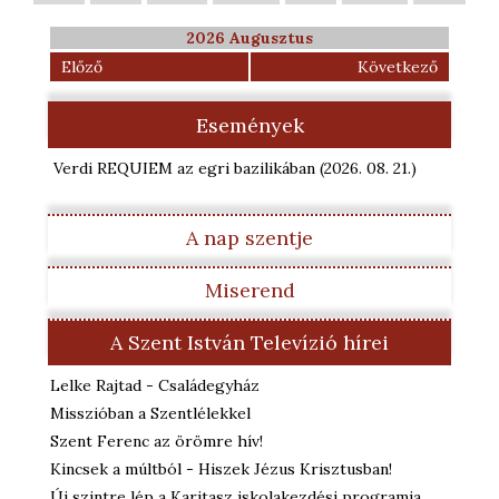
2026 Augusztus
Előző
Következő
Események
Verdi REQUIEM az egri bazilikában
(2026. 08. 21.
)
A nap szentje
Miserend
A Szent István Televízió hírei
Lelke Rajtad - Családegyház
Misszióban a Szentlélekkel
Szent Ferenc az örömre hív!
Kincsek a múltból - Hiszek Jézus Krisztusban!
Új szintre lép a Karitasz iskolakezdési programja