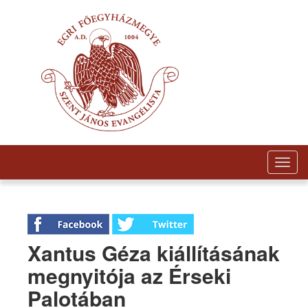
Togg
navig
Xantus Géza kiállításának
megnyitója az Érseki
Palotában