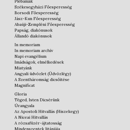
Plébániák
Székesegyházi Főesperesség
Borsodi Főesperesség
Jász-Kun Főesperesség
Abaúji-Zempléni Főesperesség
Papság, diakónusok
Állandó diakónusok
In memoriam
In memoriam archív
Napi evangélium
Imádságok, elmélkedések
Miatyánk
Angyali üdvözlet (Üdvözlégy)
A Szentháromság dicsőítése
Magnificat
Gloria
Téged, Isten Dicsérünk
Úrangyala
Az Apostoli Hitvallás (Hiszekegy)
A Niceai Hitvallás
A rózsafüzér-ájtatosság
Mindenszentek litániája