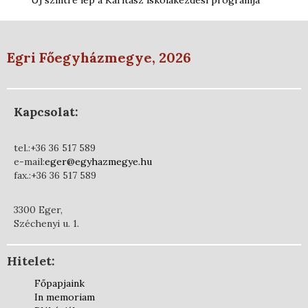
Új szintre lép a Karitasz iskolakezdési programja
Egri Főegyházmegye, 2026
Kapcsolat:
tel.:+36 36 517 589
e-mail:
eger@egyhazmegye.hu
fax.:+36 36 517 589
3300 Eger,
Széchenyi u. 1.
Hitelet:
Főpapjaink
In memoriam