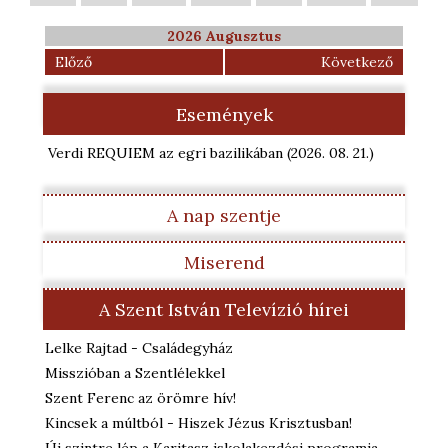
2026 Augusztus
Előző
Következő
Események
Verdi REQUIEM az egri bazilikában
(2026. 08. 21.
)
A nap szentje
Miserend
A Szent István Televízió hírei
Lelke Rajtad - Családegyház
Misszióban a Szentlélekkel
Szent Ferenc az örömre hív!
Kincsek a múltból - Hiszek Jézus Krisztusban!