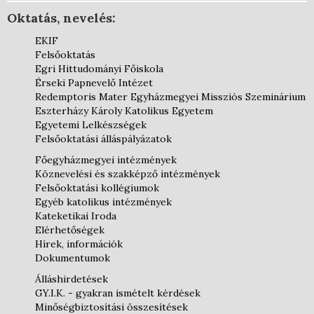
Oktatás, nevelés:
EKIF
Felsőoktatás
Egri Hittudományi Főiskola
Érseki Papnevelő Intézet
Redemptoris Mater Egyházmegyei Missziós Szeminárium
Eszterházy Károly Katolikus Egyetem
Egyetemi Lelkészségek
Felsőoktatási álláspályázatok
Főegyházmegyei intézmények
Köznevelési és szakképző intézmények
Felsőoktatási kollégiumok
Egyéb katolikus intézmények
Kateketikai Iroda
Elérhetőségek
Hírek, információk
Dokumentumok
Álláshirdetések
GY.I.K. - gyakran ismételt kérdések
Minőségbiztosítási összesítések