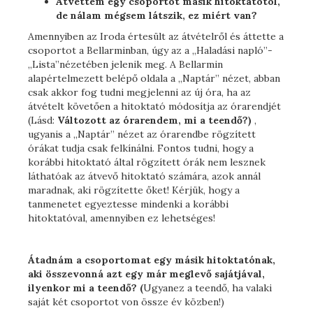
Átvettem egy csoportot másik hitoktatótól,
de nálam mégsem látszik, ez miért van?
Amennyiben az Iroda értesült az átvételről és áttette a
csoportot a Bellarminban, úgy az a „Haladási napló”-
„Lista”nézetében jelenik meg. A Bellarmin
alapértelmezett belépő oldala a „Naptár” nézet, abban
csak akkor fog tudni megjelenni az új óra, ha az
átvételt követően a hitoktató módosítja az órarendjét
(Lásd:
Változott az órarendem, mi a teendő?)
,
ugyanis a „Naptár” nézet az órarendbe rögzített
órákat tudja csak felkínálni. Fontos tudni, hogy a
korábbi hitoktató által rögzített órák nem lesznek
láthatóak az átvevő hitoktató számára, azok annál
maradnak, aki rögzítette őket! Kérjük, hogy a
tanmenetet egyeztesse mindenki a korábbi
hitoktatóval, amennyiben ez lehetséges!
Átadnám a csoportomat egy másik hitoktatónak,
aki összevonná azt egy már meglevő sajátjával,
ilyenkor mi a teendő? (
Ugyanez a teendő, ha valaki
saját két csoportot von össze év közben!)