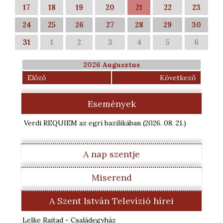
17
18
19
20
21
22
23
24
25
26
27
28
29
30
31
1
2
3
4
5
6
2026 Augusztus
Előző
Következő
Események
Verdi REQUIEM az egri bazilikában
(2026. 08. 21.
)
A nap szentje
Miserend
A Szent István Televízió hírei
Lelke Rajtad - Családegyház