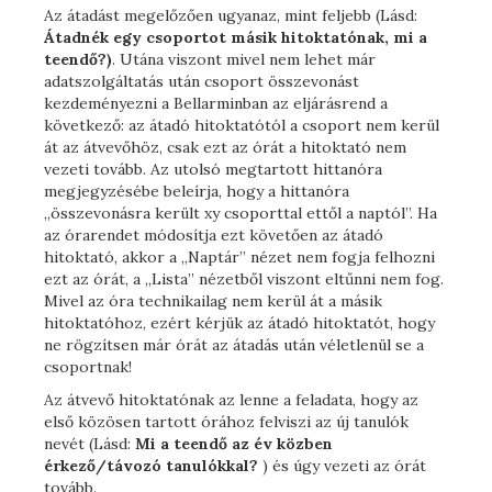
Az átadást megelőzően ugyanaz, mint feljebb (Lásd:
Átadnék egy csoportot másik hitoktatónak, mi a
teendő?)
. Utána viszont mivel nem lehet már
adatszolgáltatás után csoport összevonást
kezdeményezni a Bellarminban az eljárásrend a
következő: az átadó hitoktatótól a csoport nem kerül
át az átvevőhöz, csak ezt az órát a hitoktató nem
vezeti tovább. Az utolsó megtartott hittanóra
megjegyzésébe beleírja, hogy a hittanóra
„összevonásra került xy csoporttal ettől a naptól”. Ha
az órarendet módosítja ezt követően az átadó
hitoktató, akkor a „Naptár” nézet nem fogja felhozni
ezt az órát, a „Lista” nézetből viszont eltűnni nem fog.
Mivel az óra technikailag nem kerül át a másik
hitoktatóhoz, ezért kérjük az átadó hitoktatót, hogy
ne rögzítsen már órát az átadás után véletlenül se a
csoportnak!
Az átvevő hitoktatónak az lenne a feladata, hogy az
első közösen tartott órához felviszi az új tanulók
nevét (Lásd:
Mi a teendő az év közben
érkező/távozó tanulókkal?
) és úgy vezeti az órát
tovább.