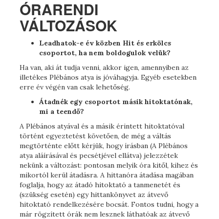
ÓRARENDI
VÁLTOZÁSOK
Leadhatok-e év közben Hit és erkölcs
csoportot, ha nem boldogulok velük?
Ha van, aki át tudja venni, akkor igen, amennyiben az
illetékes Plébános atya is jóváhagyja. Egyéb esetekben
erre év végén van csak lehetőség.
Átadnék egy csoportot másik hitoktatónak,
mi a teendő?
A Plébános atyával és a másik érintett hitoktatóval
történt egyeztetést követően, de még a váltás
megtörténte előtt kérjük, hogy írásban (A Plébános
atya aláírásával és pecsétjével ellátva) jelezzétek
nekünk a változást: pontosan melyik óra kitől, kihez és
mikortól kerül átadásra. A hittanóra átadása magában
foglalja, hogy az átadó hitoktató a tanmenetét és
(szükség esetén) egy hittankönyvet az átvevő
hitoktató rendelkezésére bocsát. Fontos tudni, hogy a
már rögzített órák nem lesznek láthatóak az átvevő