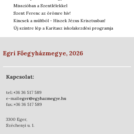
Misszióban a Szentlélekkel
Szent Ferenc az örömre hív!
Kincsek a múltból - Hiszek Jézus Krisztusban!
Új szintre lép a Karitasz iskolakezdési programja
Egri Főegyházmegye, 2026
Kapcsolat:
tel.:+36 36 517 589
e-mail:
eger@egyhazmegye.hu
fax.:+36 36 517 589
3300 Eger,
Széchenyi u. 1.