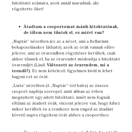
hitoktató számára, azok annál maradnak, aki
rögzítette őket!
Átadtam a csoportomat másik hitoktatónak,
de tőlem nem tűntek el, ez miért van?
„Naptár” nézetben (ez az a nézet, ami a Bellarmin
bekapcsolásakor látható), azok az órák vannak előre
jelezve, ami az órarendben rögzítésre kerültek, csak
akkor tűnnek el, ha az órarendet módosítja a hitoktató
órarendjét (Lásd:
Változott az órarendem, mi a
teendő?)
. Ez nem kötelező, figyelmen kívül is lehet
hagyni ezt az órát.
„Lista” nézetben (A „Naptár”-tól balra) az összes
csoport naplója szerepel, amit abban az évben
megnyitott egy adott hitoktató, innét nem fognak
eltűnni az átadott órák, viszont jelezve van, hogy kihez
mikor kerültek és a rendszer nem enged az átadást
követő napra rögzíteni órát ahhoz a csoporthoz.