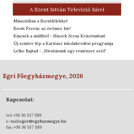
A Szent István Televízió hírei
Misszióban a Szentlélekkel
Szent Ferenc az örömre hív!
Kincsek a múltból - Hiszek Jézus Krisztusban!
Új szintre lép a Karitasz iskolakezdési programja
Lelke Rajtad - „Hivatásunk egy reményre szól”
Egri Főegyházmegye, 2026
Kapcsolat:
tel.:+36 36 517 589
e-mail:
eger@egyhazmegye.hu
fax.:+36 36 517 589