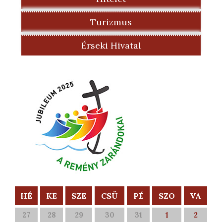
Turizmus
Érseki Hivatal
HÉ
KE
SZE
CSÜ
PÉ
SZO
VA
27
28
29
30
31
1
2