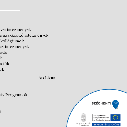
yei intézmények
és szakképző intézmények
 kollégiumok
kus intézmények
roda
k
ációk
ok
Archívum
atív Programok
i