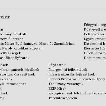
elés:
Főegyházmeg
tás
Köznevelési 
dományi Főiskola
Felsőoktatási
nevelő Intézet
Egyéb katoli
is Mater Egyházmegyei Missziós Szeminárium
Kateketikai I
y Károly Katolikus Egyetem
Elérhetősége
Lelkészségek
Hírek, inform
ási álláspályázatok
Dokumentum
tések
Pályázatok
gyakran ismételt kérdések
Energetikai fejlesztések
tosítási összesítések
Infrastrukturális fejlesztések
esztések
Emberi Erőforrás Fejlesztési Oper
y Kutatócsoport
Tanulmányi versenyek
k
EKIF Hírek
tések
Középiskoláink felvételi tájékoztató
yek
Teremtésvédelem