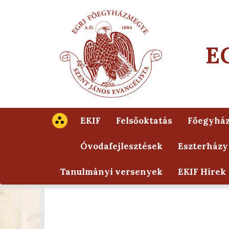
E
EKIF
Felsőoktatás
Főegyhá
Óvodafejlesztések
Eszterházy
Tanulmányi versenyek
EKIF Hírek