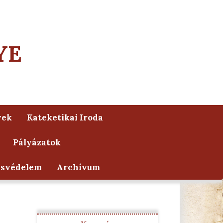
YE
yek
Kateketikai Iroda
Pályázatok
ésvédelem
Archívum