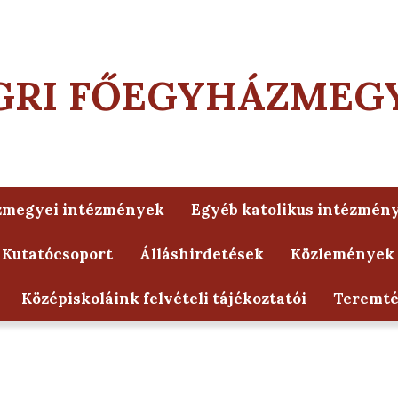
GRI FŐEGYHÁZMEG
zmegyei intézmények
Egyéb katolikus intézmén
 Kutatócsoport
Álláshirdetések
Közlemények
Középiskoláink felvételi tájékoztatói
Teremt