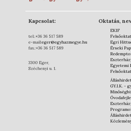
Kapcsolat:
Oktatás, nev
EKIF
tel.:+36 36 517 589
Felsőokta
e-mail:
eger@egyhazmegye.hu
Egri Hittu
fax.:+36 36 517 589
Érseki Pap
Redemptor
Eszterház
3300 Eger,
Egyetemi 
Széchenyi u. 1.
Felsőoktat
Álláshirde
GY.I.K. - 
Minőségbiz
Óvodafejl
Eszterház
Programo
Álláshirde
Közlemén