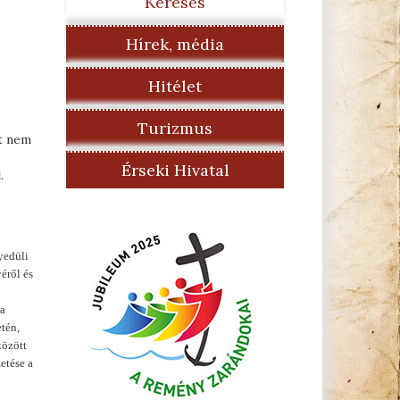
Keresés
Hírek, média
Hitélet
Turizmus
tt nem
Érseki Hivatal
.
yedüli
éről és
 a
tén,
között
etése a