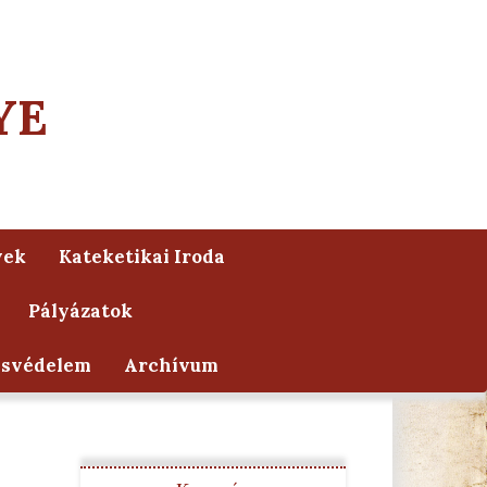
YE
yek
Kateketikai Iroda
Pályázatok
ésvédelem
Archívum