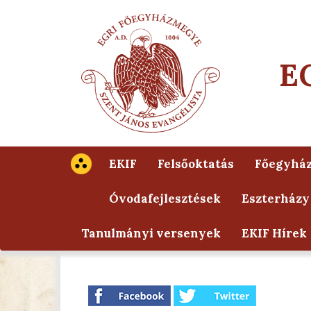
E
EKIF
Felsőoktatás
Főegyhá
Óvodafejlesztések
Eszterházy
Tanulmányi versenyek
EKIF Hírek