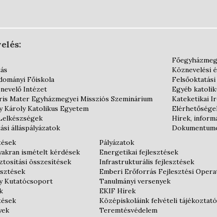
elés:
Főegyházmeg
tás
Köznevelési 
dományi Főiskola
Felsőoktatási
nevelő Intézet
Egyéb katoli
is Mater Egyházmegyei Missziós Szeminárium
Kateketikai I
y Károly Katolikus Egyetem
Elérhetősége
Lelkészségek
Hírek, inform
ási álláspályázatok
Dokumentum
tések
Pályázatok
gyakran ismételt kérdések
Energetikai fejlesztések
tosítási összesítések
Infrastrukturális fejlesztések
esztések
Emberi Erőforrás Fejlesztési Oper
y Kutatócsoport
Tanulmányi versenyek
k
EKIF Hírek
tések
Középiskoláink felvételi tájékoztató
yek
Teremtésvédelem