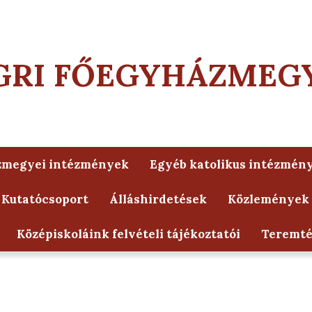
GRI FŐEGYHÁZMEG
zmegyei intézmények
Egyéb katolikus intézmén
 Kutatócsoport
Álláshirdetések
Közlemények
Középiskoláink felvételi tájékoztatói
Teremt