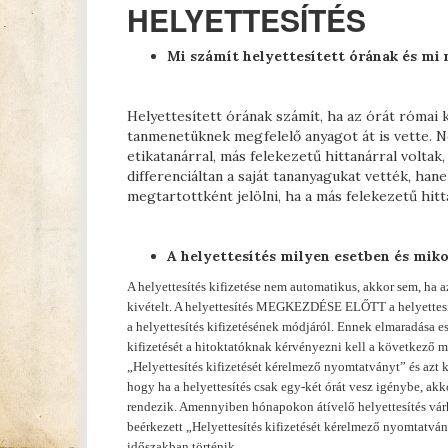
HELYETTESÍTÉS
Mi számít helyettesített órának és mi
Helyettesített órának számít, ha az órát római 
tanmenetüknek megfelelő anyagot át is vette. N
etikatanárral, más felekezetű hittanárral voltak
differenciáltan a saját tananyagukat vették, ha
megtartottként jelölni, ha a más felekezetű hitt
A helyettesítés milyen esetben és mikor
A helyettesítés kifizetése nem automatikus, akkor sem, ha a
kivételt. A helyettesítés MEGKEZDÉSE ELŐTT a helyettesítés
a helyettesítés kifizetésének módjáról. Ennek elmaradása es
kifizetését a hitoktatóknak kérvényezni kell a következ
„Helyettesítés kifizetését kérelmező nyomtatványt” és azt
hogy ha a helyettesítés csak egy-két órát vesz igénybe, ak
rendezik. Amennyiben hónapokon átívelő helyettesítés várhat
beérkezett „Helyettesítés kifizetését kérelmező nyomtatvá
időszakban történik.