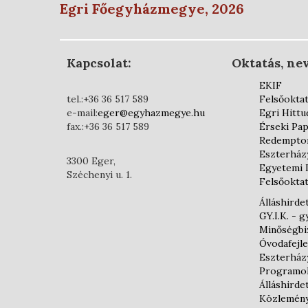
Egri Főegyházmegye, 2026
Kapcsolat:
Oktatás, nev
EKIF
tel.:+36 36 517 589
Felsőokta
e-mail:
eger@egyhazmegye.hu
Egri Hittu
fax.:+36 36 517 589
Érseki Pap
Redemptor
Eszterház
3300 Eger,
Egyetemi 
Széchenyi u. 1.
Felsőoktat
Álláshirde
GY.I.K. - 
Minőségbiz
Óvodafejl
Eszterház
Programo
Álláshirde
Közlemén