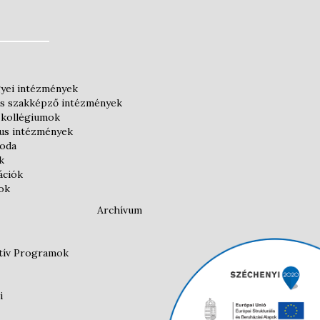
yei intézmények
és szakképző intézmények
 kollégiumok
kus intézmények
roda
k
ációk
ok
Archívum
atív Programok
i