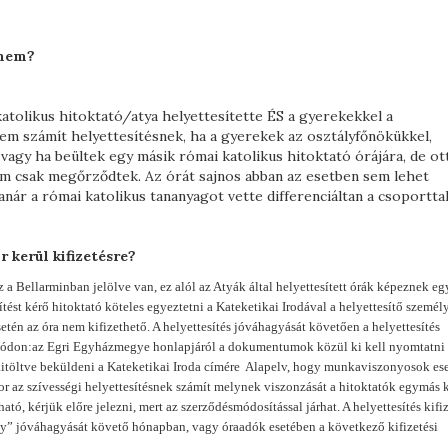
 nem?
katolikus hitoktató/atya helyettesítette ÉS a gyerekekkel a
em számít helyettesítésnek, ha a gyerekek az osztályfőnökükkel,
, vagy ha beültek egy másik római katolikus hitoktató órájára, de o
nem csak megőrződtek. Az órát sajnos abban az esetben sem lehet
anár a római katolikus tananyagot vette differenciáltan a csoporttal
 kerül kifizetésre?
z a Bellarminban jelölve van, ez alól az Atyák által helyettesített órák képeznek eg
t kérő hitoktató köteles egyeztetni a Kateketikai Irodával a helyettesítő személy
etén az óra nem kifizethető. A helyettesítés jóváhagyását követően a helyettesítés
ő módon:az Egri Egyházmegye honlapjáról a dokumentumok közül ki kell nyomtatni
 kitöltve beküldeni a Kateketikai Iroda címére Alapelv, hogy munkaviszonyosok ese
kor az szívességi helyettesítésnek számít melynek viszonzását a hitoktatók egymás 
ó, kérjük előre jelezni, mert az szerződésmódosítással járhat. A helyettesítés kifiz
ny” jóváhagyását követő hónapban, vagy óraadók esetében a következő kifizetési