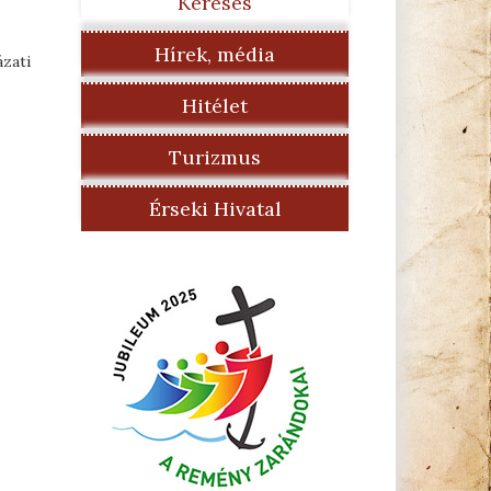
Keresés
Hírek, média
ázati
Hitélet
Turizmus
Érseki Hivatal