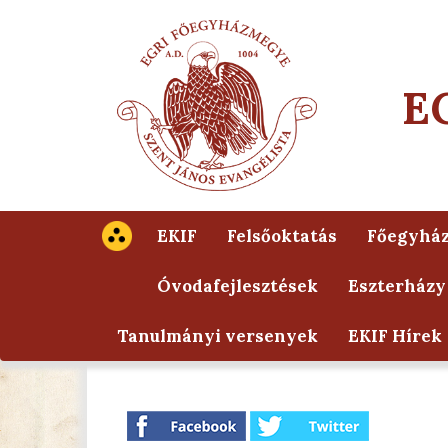
E
EKIF
Felsőoktatás
Főegyhá
Óvodafejlesztések
Eszterházy
Tanulmányi versenyek
EKIF Hírek