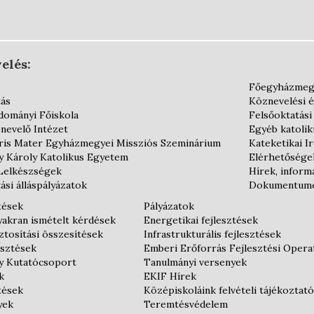
elés:
Főegyházmeg
tás
Köznevelési 
dományi Főiskola
Felsőoktatási
nevelő Intézet
Egyéb katoli
is Mater Egyházmegyei Missziós Szeminárium
Kateketikai I
y Károly Katolikus Egyetem
Elérhetősége
Lelkészségek
Hírek, inform
ási álláspályázatok
Dokumentum
tések
Pályázatok
gyakran ismételt kérdések
Energetikai fejlesztések
tosítási összesítések
Infrastrukturális fejlesztések
esztések
Emberi Erőforrás Fejlesztési Oper
y Kutatócsoport
Tanulmányi versenyek
k
EKIF Hírek
tések
Középiskoláink felvételi tájékoztató
yek
Teremtésvédelem