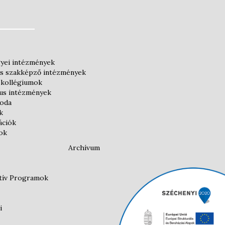
yei intézmények
és szakképző intézmények
 kollégiumok
kus intézmények
roda
k
ációk
ok
Archívum
atív Programok
i