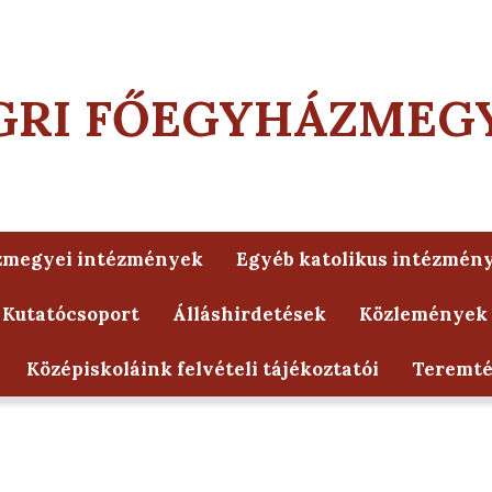
GRI FŐEGYHÁZMEG
zmegyei intézmények
Egyéb katolikus intézmén
 Kutatócsoport
Álláshirdetések
Közlemények
Középiskoláink felvételi tájékoztatói
Teremt