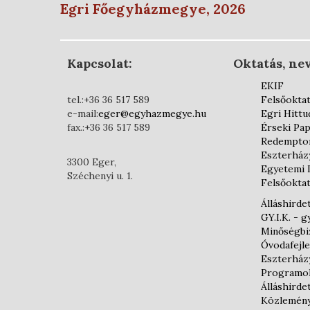
Egri Főegyházmegye, 2026
Kapcsolat:
Oktatás, nev
EKIF
tel.:+36 36 517 589
Felsőokta
e-mail:
eger@egyhazmegye.hu
Egri Hittu
fax.:+36 36 517 589
Érseki Pap
Redemptor
Eszterház
3300 Eger,
Egyetemi 
Széchenyi u. 1.
Felsőoktat
Álláshirde
GY.I.K. - 
Minőségbiz
Óvodafejl
Eszterház
Programo
Álláshirde
Közlemén