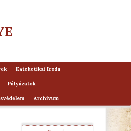
YE
yek
Kateketikai Iroda
Pályázatok
ésvédelem
Archívum