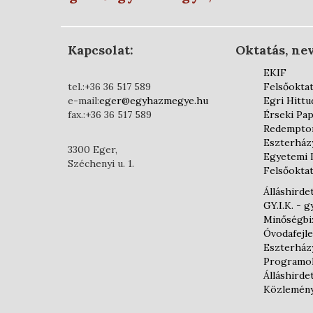
Kapcsolat:
Oktatás, nev
EKIF
tel.:+36 36 517 589
Felsőokta
e-mail:
eger@egyhazmegye.hu
Egri Hittu
fax.:+36 36 517 589
Érseki Pap
Redemptor
Eszterház
3300 Eger,
Egyetemi 
Széchenyi u. 1.
Felsőoktat
Álláshirde
GY.I.K. - 
Minőségbiz
Óvodafejl
Eszterház
Programo
Álláshirde
Közlemén