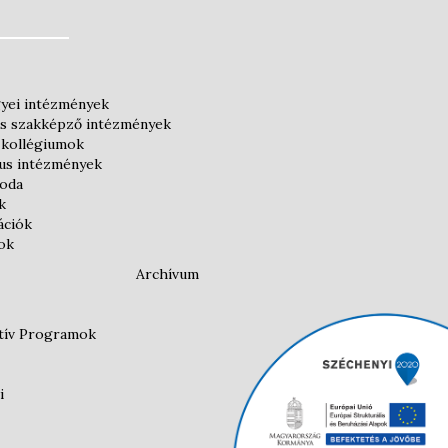
yei intézmények
és szakképző intézmények
 kollégiumok
kus intézmények
roda
k
ációk
ok
Archívum
atív Programok
i