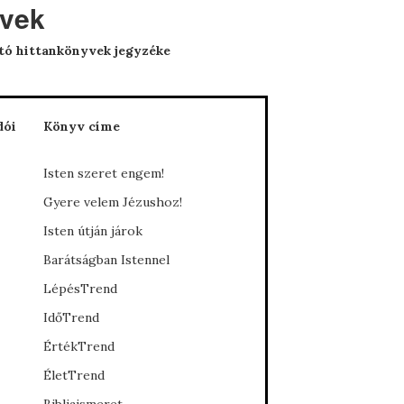
yvek
tó hittankönyvek jegyzéke
dói
Könyv címe
Isten szeret engem!
Gyere velem Jézushoz!
Isten útján járok
Barátságban Istennel
LépésTrend
IdőTrend
ÉrtékTrend
ÉletTrend