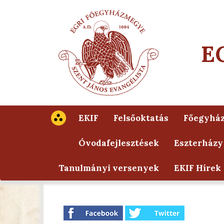
E
EKIF
Felsőoktatás
Főegyhá
Óvodafejlesztések
Eszterházy
Tanulmányi versenyek
EKIF Hírek