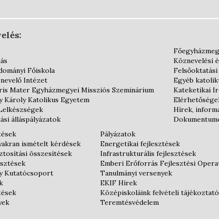
elés:
Főegyházmeg
tás
Köznevelési 
dományi Főiskola
Felsőoktatási
nevelő Intézet
Egyéb katoli
is Mater Egyházmegyei Missziós Szeminárium
Kateketikai I
y Károly Katolikus Egyetem
Elérhetősége
Lelkészségek
Hírek, inform
ási álláspályázatok
Dokumentum
tések
Pályázatok
gyakran ismételt kérdések
Energetikai fejlesztések
tosítási összesítések
Infrastrukturális fejlesztések
esztések
Emberi Erőforrás Fejlesztési Oper
y Kutatócsoport
Tanulmányi versenyek
k
EKIF Hírek
tések
Középiskoláink felvételi tájékoztató
yek
Teremtésvédelem