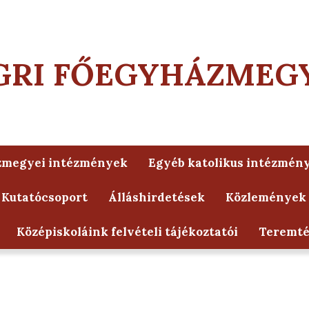
GRI FŐEGYHÁZMEG
zmegyei intézmények
Egyéb katolikus intézmén
 Kutatócsoport
Álláshirdetések
Közlemények
Középiskoláink felvételi tájékoztatói
Teremt