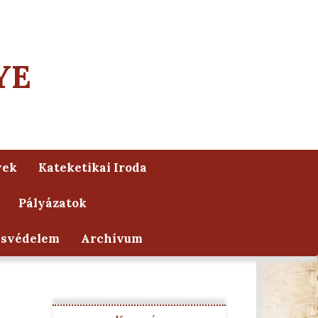
YE
yek
Kateketikai Iroda
Pályázatok
ésvédelem
Archívum