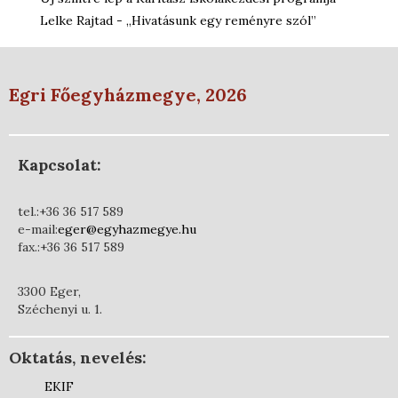
Lelke Rajtad - „Hivatásunk egy reményre szól”
Egri Főegyházmegye, 2026
Kapcsolat:
tel.:+36 36 517 589
e-mail:
eger@egyhazmegye.hu
fax.:+36 36 517 589
3300 Eger,
Széchenyi u. 1.
Oktatás, nevelés:
EKIF