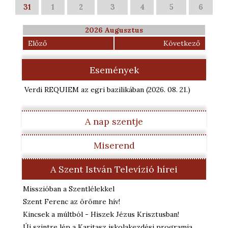
31
1
2
3
4
5
6
2026 Augusztus
Előző
Következő
Események
Verdi REQUIEM az egri bazilikában
(2026. 08. 21.
)
A nap szentje
Miserend
A Szent István Televízió hírei
Misszióban a Szentlélekkel
Szent Ferenc az örömre hív!
Kincsek a múltból - Hiszek Jézus Krisztusban!
Új szintre lép a Karitasz iskolakezdési programja