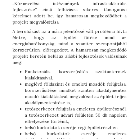
„Köznevelési intézmények infrastrukturális
fejlesztése” című felhívásra sikeres támogatási
kérelmet adott be, így hamarosan megkezdődhet a
projekt megvalósítása.
A beruházást az a mára jelentőssé vált probléma hívta
életre, hogy az épület fűtése mind az
energiahatékonyság, mind a szaniter szempontjából
korszerűtlen, elöregedett. A hamarosan megkezdődő
projekt keretén belül az alábbi fejlesztések valósulnak
meg:
Funkcionális korszerűsítés szaktantermek
kialakításával,
meglévő földszinti és emeleti mosdók felújítása,
korszerűsítése mindkét szinten akadálymentes
mosdó kialakításával, megvalósul az épület teljes
akadálymentesítése is,
tetőszerkezet felújítása emeletes épületrésznél,
a tetőszerkezet udvari felületén 50 db napelem
elhelyezése történik,
belső burkolatok cseréje régi épületrészben,
belső burkolatok cseréje emeletes