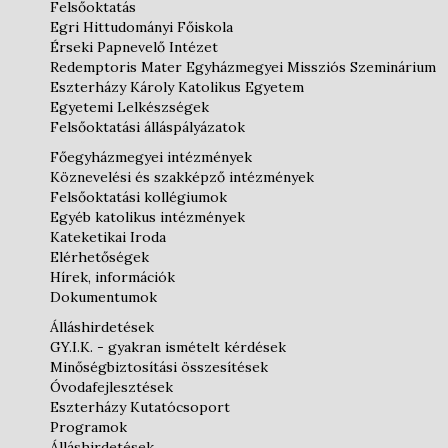
Felsőoktatás
Egri Hittudományi Főiskola
Érseki Papnevelő Intézet
Redemptoris Mater Egyházmegyei Missziós Szeminárium
Eszterházy Károly Katolikus Egyetem
Egyetemi Lelkészségek
Felsőoktatási álláspályázatok
Főegyházmegyei intézmények
Köznevelési és szakképző intézmények
Felsőoktatási kollégiumok
Egyéb katolikus intézmények
Kateketikai Iroda
Elérhetőségek
Hírek, információk
Dokumentumok
Álláshirdetések
GY.I.K. - gyakran ismételt kérdések
Minőségbiztosítási összesítések
Óvodafejlesztések
Eszterházy Kutatócsoport
Programok
Álláshirdetések