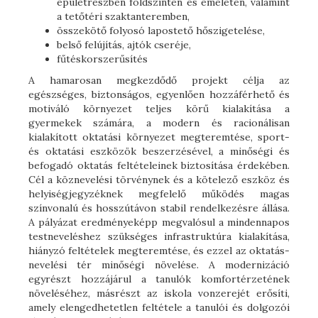
épületrészben földszinten és emeleten, valamint
a tetőtéri szaktanteremben,
összekötő folyosó lapostető hőszigetelése,
belső felújítás, ajtók cseréje,
fűtéskorszerűsítés
A hamarosan megkezdődő projekt célja az
egészséges, biztonságos, egyenlően hozzáférhető és
motiváló környezet teljes körű kialakítása a
gyermekek számára, a modern és racionálisan
kialakított oktatási környezet megteremtése, sport-
és oktatási eszközök beszerzésével, a minőségi és
befogadó oktatás feltételeinek biztosítása érdekében.
Cél a köznevelési törvénynek és a kötelező eszköz és
helyiségjegyzéknek megfelelő működés magas
színvonalú és hosszútávon stabil rendelkezésre állása.
A pályázat eredményeképp megvalósul a mindennapos
testneveléshez szükséges infrastruktúra kialakítása,
hiányzó feltételek megteremtése, és ezzel az oktatás-
nevelési tér minőségi növelése. A modernizáció
egyrészt hozzájárul a tanulók komfortérzetének
növeléséhez, másrészt az iskola vonzerejét erősíti,
amely elengedhetetlen feltétele a tanulói és dolgozói