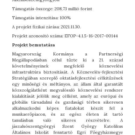
Támogatás összege: 208,73 millió forint
Támogatás intenzitása: 100%
A projekt fizikai zárása: 2021.11.30.
Projekt azonosító száma: EFOP-4.1.5-16-2017-00144
Projekt bemutatása
Magyarország Kormánya a Partnerségi
Megállapodásban célul tűzte ki a 21. század
követelményeinek megfelelő köznevelési
infrastruktúra biztosítását. A Köznevelés-fejlesztési
Stratégiában szereplő oktatásfejlesztési célkitűzések
egy minőségi és méltányos, az állam által garantált
közszolgálatként megvalósuló köznevelési rendszer
kialakítását jelölik meg célként, amely az európai és
globális társadalmi és gazdasági térben sikeresen
alkalmazkodni képes fiatalokat készít fel a
munkaerőpiacon, és az egész életen át tartó
tanulásban való sikeres részvételre. A
jászalsószentgyörgyi Szent György Katolikus
Általános Iskolát fenntartó Egri Főegyházmegye