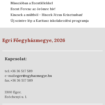
Misszióban a Szentlélekkel
Szent Ferenc az örömre hív!
Kincsek a múltból - Hiszek Jézus Krisztusban!
Új szintre lép a Karitasz iskolakezdési programja
Egri Főegyházmegye, 2026
Kapcsolat:
tel.:+36 36 517 589
e-mail:
eger@egyhazmegye.hu
fax.:+36 36 517 589
3300 Eger,
Széchenyi u. 1.