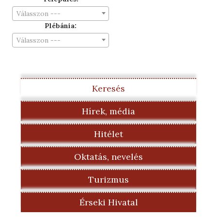
Válasszon ---
Plébánia:
Válasszon ---
Keresés
Hírek, média
Hitélet
Oktatás, nevelés
Turizmus
Érseki Hivatal