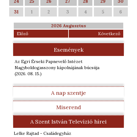
24
25
26
27
28
29
30
31
1
2
3
4
5
6
2026 Augusztus
Előző
Következő
Események
Az Egri Érseki Papnevelő Intézet
Nagyboldogasszony kápolnájának búcsúja
(2026. 08. 15.
)
A nap szentje
Miserend
A Szent István Televízió hírei
Lelke Rajtad - Családegyház