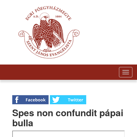
Togg
navig
Spes non confundit pápai
bulla