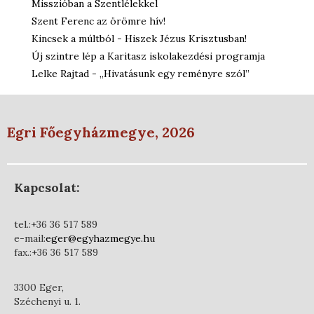
Misszióban a Szentlélekkel
Szent Ferenc az örömre hív!
Kincsek a múltból - Hiszek Jézus Krisztusban!
Új szintre lép a Karitasz iskolakezdési programja
Lelke Rajtad - „Hivatásunk egy reményre szól”
Egri Főegyházmegye, 2026
Kapcsolat:
tel.:+36 36 517 589
e-mail:
eger@egyhazmegye.hu
fax.:+36 36 517 589
3300 Eger,
Széchenyi u. 1.