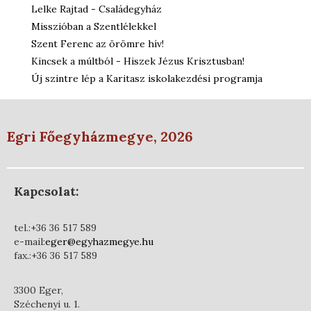
Lelke Rajtad - Családegyház
Misszióban a Szentlélekkel
Szent Ferenc az örömre hív!
Kincsek a múltból - Hiszek Jézus Krisztusban!
Új szintre lép a Karitasz iskolakezdési programja
Egri Főegyházmegye, 2026
Kapcsolat:
tel.:+36 36 517 589
e-mail:
eger@egyhazmegye.hu
fax.:+36 36 517 589
3300 Eger,
Széchenyi u. 1.