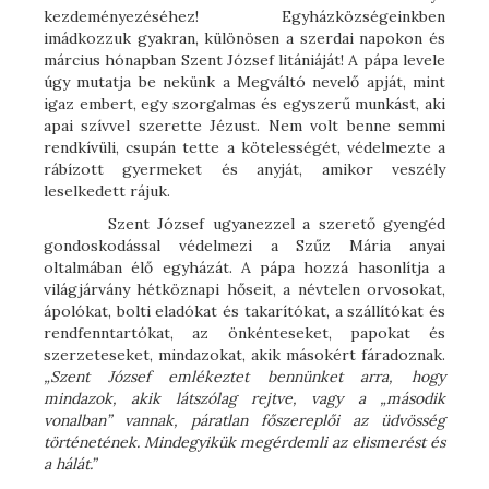
kezdeményezéséhez! Egyházközségeinkben
imádkozzuk gyakran, különösen a szerdai napokon és
március hónapban Szent József litániáját! A pápa levele
úgy mutatja be nekünk a Megváltó nevelő apját, mint
igaz embert, egy szorgalmas és egyszerű munkást, aki
apai szívvel szerette Jézust. Nem volt benne semmi
rendkívüli, csupán tette a kötelességét, védelmezte a
rábízott gyermeket és anyját, amikor veszély
leselkedett rájuk.
Szent József ugyanezzel a szerető gyengéd
gondoskodással védelmezi a Szűz Mária anyai
oltalmában élő egyházát. A pápa hozzá hasonlítja a
világjárvány hétköznapi hőseit, a névtelen orvosokat,
ápolókat, bolti eladókat és takarítókat, a szállítókat és
rendfenntartókat, az önkénteseket, papokat és
szerzeteseket, mindazokat, akik másokért fáradoznak.
„
Szent József emlékeztet bennünket arra, hogy
mindazok, akik látszólag rejtve, vagy a „második
vonalban” vannak, páratlan főszereplői az üdvösség
történetének. Mindegyikük megérdemli az elismerést és
a hálát.”