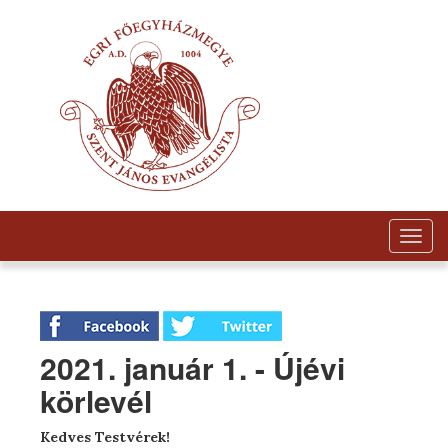
Togg
navig
2021. január 1. - Újévi
körlevél
Kedves Testvérek!