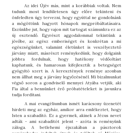
Az idei Újév más, mint a korábbiak voltak. Nem
tudunk most lendületesen úgy előre tekinteni és
önfeledten úgy tervezni, hogy egyúttal ne gondolnánk
a mögöttünk hagyott hónapok megpróbáltatásaira.
Eszünkbe jut, hogy vajon mit tartogat számunkra ez az
új esztendő. Egyrészt aggodalommal tekintünk a
jövőbe, az egész emberiséget és konkrétan a mi
egészségünket, valamint életünket is veszélyeztető
járvány miatt, másrészt reménykedünk, hogy dolgaink
jobbra fordulnak, hogy hatékony védőoltást
kaphatunk, és hamarosan kifejlesztik a betegséget
gyógyító szert is. A keresztények reménye azonban
nem állhat meg a járvány legyőzésénél. Mi bizalmunkat
végső soron a gondviselő mennyei Atyába vetjük, aki
Fia által a bennünket érő próbatételeket is javunkra
tudja fordítani.
A mai evangéliumban ismét karácsony üzenetét
hirdeti meg az egyház, amikor arra emlékeztet, hogy
Isten a szabadító. Ez a gyermek, akinek a Jézus nevet
adták - ami szabadítót jelent - azóta is reményünk
záloga. A betlehemi éjszakában a pásztorok