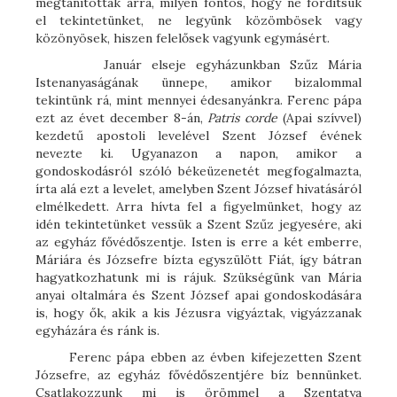
megtanítottak arra, milyen fontos, hogy ne fordítsuk
el tekintetünket, ne legyünk közömbösek vagy
közönyösek, hiszen felelősek vagyunk egymásért.
Január elseje egyházunkban Szűz Mária
Istenanyaságának ünnepe, amikor bizalommal
tekintünk rá, mint mennyei édesanyánkra. Ferenc pápa
ezt az évet december 8-án,
Patris corde
(Apai szívvel)
kezdetű apostoli levelével Szent József évének
nevezte ki. Ugyanazon a napon, amikor a
gondoskodásról szóló békeüzenetét megfogalmazta,
írta alá ezt a levelet, amelyben Szent József hivatásáról
elmélkedett. Arra hívta fel a figyelmünket, hogy az
idén tekintetünket vessük a Szent Szűz jegyesére, aki
az egyház fővédőszentje. Isten is erre a két emberre,
Máriára és Józsefre bízta egyszülött Fiát, így bátran
hagyatkozhatunk mi is rájuk. Szükségünk van Mária
anyai oltalmára és Szent József apai gondoskodására
is, hogy ők, akik a kis Jézusra vigyáztak, vigyázzanak
egyházára és ránk is.
Ferenc pápa ebben az évben kifejezetten Szent
Józsefre, az egyház fővédőszentjére bíz bennünket.
Csatlakozzunk mi is örömmel a Szentatya