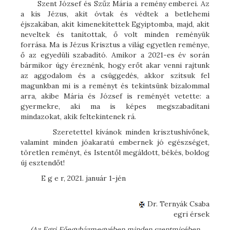
Szent József és Szűz Mária a remény emberei. Az
a kis Jézus, akit óvtak és védtek a betlehemi
éjszakában, akit kimenekítettek Egyiptomba, majd, akit
neveltek és tanítottak, ő volt minden reményük
forrása. Ma is Jézus Krisztus a világ egyetlen reménye,
ő az egyedüli szabadító. Amikor a 2021-es év során
bármikor úgy éreznénk, hogy erőt akar venni rajtunk
az aggodalom és a csüggedés, akkor szítsuk fel
magunkban mi is a reményt és tekintsünk bizalommal
arra, akibe Mária és József is reményét vetette: a
gyermekre, aki ma is képes megszabadítani
mindazokat, akik feltekintenek rá.
Szeretettel kívánok minden krisztushívőnek,
valamint minden jóakaratú embernek jó egészséget,
töretlen reményt, és Istentől megáldott, békés, boldog
új esztendőt!
E g e r, 2021. január 1-jén
Dr. Ternyák Csaba
egri érsek
(Az Egri Főegyházmegyében minden szentmisében