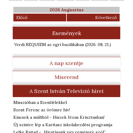
2026 Augusztus
Előző
Következő
Események
Verdi REQUIEM az egri bazilikában
(2026. 08. 21.
)
A nap szentje
Miserend
A Szent István Televízió hírei
Misszióban a Szentlélekkel
Szent Ferenc az örömre hív!
Kincsek a múltból - Hiszek Jézus Krisztusban!
Új szintre lép a Karitasz iskolakezdési programja
Lelke Rajtad - „Hivatásunk egy reményre szól”