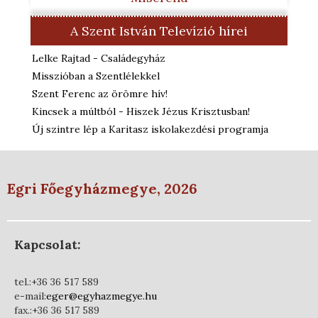
A Szent István Televízió hírei
Lelke Rajtad - Családegyház
Misszióban a Szentlélekkel
Szent Ferenc az örömre hív!
Kincsek a múltból - Hiszek Jézus Krisztusban!
Új szintre lép a Karitasz iskolakezdési programja
Egri Főegyházmegye, 2026
Kapcsolat:
tel.:+36 36 517 589
e-mail:
eger@egyhazmegye.hu
fax.:+36 36 517 589