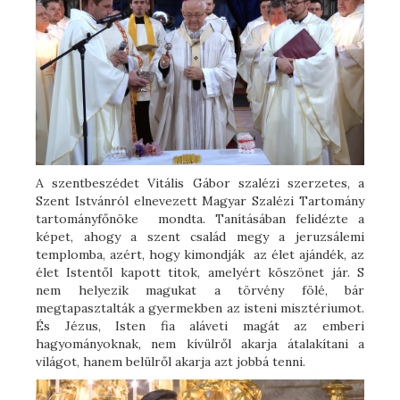
A szentbeszédet Vitális Gábor szalézi szerzetes, a
Szent Istvánról elnevezett Magyar Szalézi Tartomány
tartományfőnöke mondta. Tanításában felidézte a
képet, ahogy a szent család megy a jeruzsálemi
templomba, azért, hogy kimondják az élet ajándék, az
élet Istentől kapott titok, amelyért köszönet jár. S
nem helyezik magukat a törvény fölé, bár
megtapasztalták a gyermekben az isteni misztériumot.
És Jézus, Isten fia aláveti magát az emberi
hagyományoknak, nem kívülről akarja átalakítani a
világot, hanem belülről akarja azt jobbá tenni.