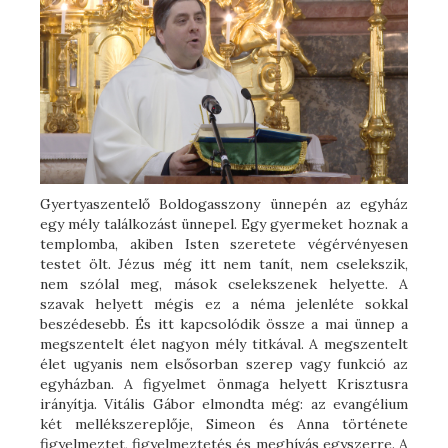
Gyertyaszentelő Boldogasszony ünnepén az egyház
egy mély találkozást ünnepel. Egy gyermeket hoznak a
templomba, akiben Isten szeretete végérvényesen
testet ölt. Jézus még itt nem tanít, nem cselekszik,
nem szólal meg, mások cselekszenek helyette. A
szavak helyett mégis ez a néma jelenléte sokkal
beszédesebb. És itt kapcsolódik össze a mai ünnep a
megszentelt élet nagyon mély titkával. A megszentelt
élet ugyanis nem elsősorban szerep vagy funkció az
egyházban. A figyelmet önmaga helyett Krisztusra
irányítja. Vitális Gábor elmondta még: az evangélium
két mellékszereplője, Simeon és Anna története
figyelmeztet, figyelmeztetés és meghívás egyszerre. A