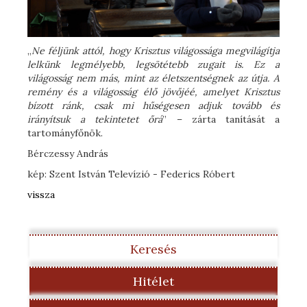
„
Ne féljünk attól, hogy Krisztus világossága megvilágítja
lelkünk legmélyebb, legsötétebb zugait is. Ez a
világosság nem más, mint az életszentségnek az útja. A
remény és a világosság élő jövőjéé, amelyet Krisztus
bízott ránk, csak mi hűségesen adjuk tovább és
irányítsuk a tekintetet őrá
” – zárta tanítását a
tartományfőnök.
Bérczessy András
kép: Szent István Televízió - Federics Róbert
vissza
Keresés
Hitélet