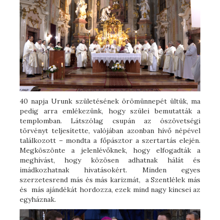
40 napja Urunk születésének örömünnepét ültük, ma
pedig arra emlékezünk, hogy szülei bemutatták a
templomban. Látszólag csupán az ószövetségi
törvényt teljesítette, valójában azonban hívő népével
találkozott – mondta a főpásztor a szertartás elején.
Megköszönte a jelenlévőknek, hogy elfogadták a
meghívást, hogy közösen adhatnak hálát és
imádkozhatnak hivatásokért. Minden egyes
szerzetesrend más és más karizmát, a Szentlélek más
és más ajándékát hordozza, ezek mind nagy kincsei az
egyháznak.