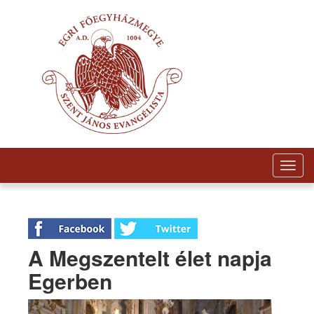
Togg
navig
A Megszentelt élet napja
Egerben