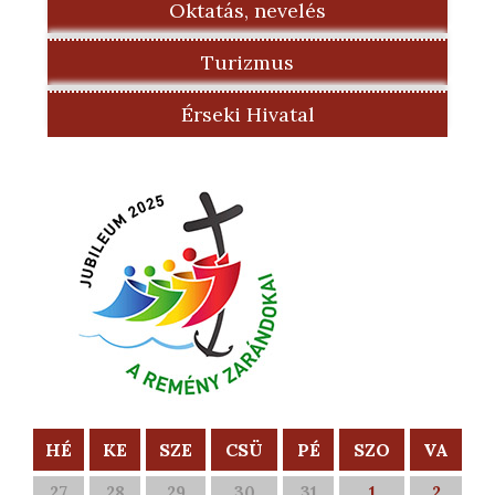
Oktatás, nevelés
Turizmus
Érseki Hivatal
HÉ
KE
SZE
CSÜ
PÉ
SZO
VA
27
28
29
30
31
1
2