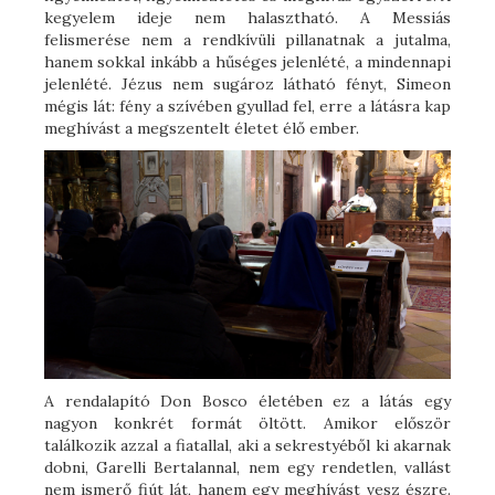
kegyelem ideje nem halasztható. A Messiás
felismerése nem a rendkívüli pillanatnak a jutalma,
hanem sokkal inkább a hűséges jelenlété, a mindennapi
jelenlété. Jézus nem sugároz látható fényt, Simeon
mégis lát: fény a szívében gyullad fel, erre a látásra kap
meghívást a megszentelt életet élő ember.
A rendalapító Don Bosco életében ez a látás egy
nagyon konkrét formát öltött. Amikor először
találkozik azzal a fiatallal, aki a sekrestyéből ki akarnak
dobni, Garelli Bertalannal, nem egy rendetlen, vallást
nem ismerő fiút lát, hanem egy meghívást vesz észre.