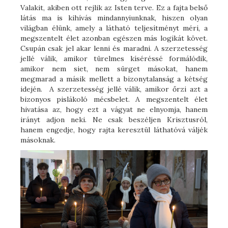
Valakit, akiben ott rejlik az Isten terve. Ez a fajta belső
látás ma is kihívás mindannyiunknak, hiszen olyan
világban élünk, amely a látható teljesítményt méri, a
megszentelt élet azonban egészen más logikát követ.
Csupán csak jel akar lenni és maradni. A szerzetesség
jellé válik, amikor türelmes kíséréssé formálódik,
amikor nem siet, nem sürget másokat, hanem
megmarad a másik mellett a bizonytalanság a kétség
idején. A szerzetesség jellé válik, amikor őrzi azt a
bizonyos pislákoló mécsbelet. A megszentelt élet
hivatása az, hogy ezt a vágyat ne elnyomja, hanem
irányt adjon neki. Ne csak beszéljen Krisztusról,
hanem engedje, hogy rajta keresztül láthatóvá váljék
másoknak.