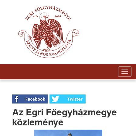
Togg
navig
Az Egri Főegyházmegye
közleménye