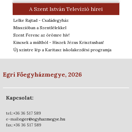
A Szent István Televízió hírei
Lelke Rajtad - Családegyház
Misszióban a Szentlélekkel
Szent Ferenc az örömre hív!
Kincsek a múltból - Hiszek Jézus Krisztusban!
Új szintre lép a Karitasz iskolakezdési programja
Egri Főegyházmegye, 2026
Kapcsolat:
tel.:+36 36 517 589
e-mail:
eger@egyhazmegye.hu
fax.:+36 36 517 589