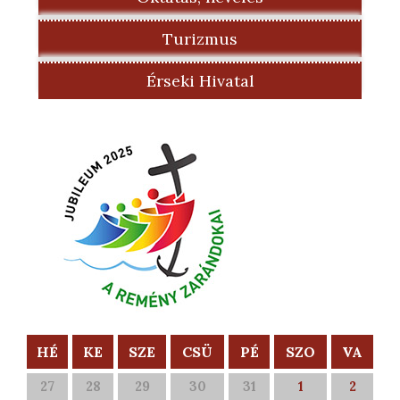
Turizmus
Érseki Hivatal
HÉ
KE
SZE
CSÜ
PÉ
SZO
VA
27
28
29
30
31
1
2