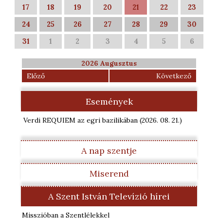
17
18
19
20
21
22
23
24
25
26
27
28
29
30
31
1
2
3
4
5
6
2026 Augusztus
Előző
Következő
Események
Verdi REQUIEM az egri bazilikában
(2026. 08. 21.
)
A nap szentje
Miserend
A Szent István Televízió hírei
Misszióban a Szentlélekkel