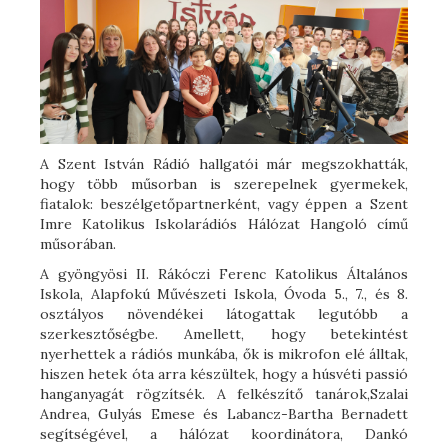
A Szent István Rádió hallgatói már megszokhatták,
hogy több műsorban is szerepelnek gyermekek,
fiatalok: beszélgetőpartnerként, vagy éppen a Szent
Imre Katolikus Iskolarádiós Hálózat Hangoló című
műsorában.
A gyöngyösi II. Rákóczi Ferenc Katolikus Általános
Iskola, Alapfokú Művészeti Iskola, Óvoda 5., 7., és 8.
osztályos növendékei látogattak legutóbb a
szerkesztőségbe. Amellett, hogy betekintést
nyerhettek a rádiós munkába, ők is mikrofon elé álltak,
hiszen hetek óta arra készültek, hogy a húsvéti passió
hanganyagát rögzítsék. A felkészítő tanárok,Szalai
Andrea, Gulyás Emese és Labancz-Bartha Bernadett
segítségével, a hálózat koordinátora, Dankó