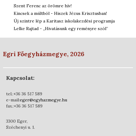
Szent Ferenc az örömre hív!
Kincsek a múltból - Hiszek Jézus Krisztusban!
Új szintre lép a Karitasz iskolakezdési programja
Lelke Rajtad - „Hivatásunk egy reményre szól”
Egri Főegyházmegye, 2026
Kapcsolat:
tel.:+36 36 517 589
e-mail:
eger@egyhazmegye.hu
fax.:+36 36 517 589
3300 Eger,
Széchenyi u. 1.